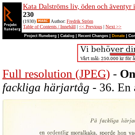
Kata Dalströms liv, öden och äventyr
230
(1930)
Author:
Fredrik Ström
Table of Contents / Innehåll
|
<< Previous
|
Next >>
Project Runeberg
|
Catalog
|
Recent Changes
|
Donate
|
Co
Full resolution (JPEG)
-
On
fackliga härjartåg
- 36. En 