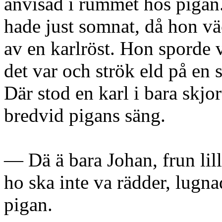
anvisad i rummet hos pigan
hade just somnat, då hon vä
av en karlröst. Hon sporde
det var och strök eld på en s
Där stod en karl i bara skjo
bredvid pigans säng.
— Dä ä bara Johan, frun lill
ho ska inte va rädder, lugna
pigan.