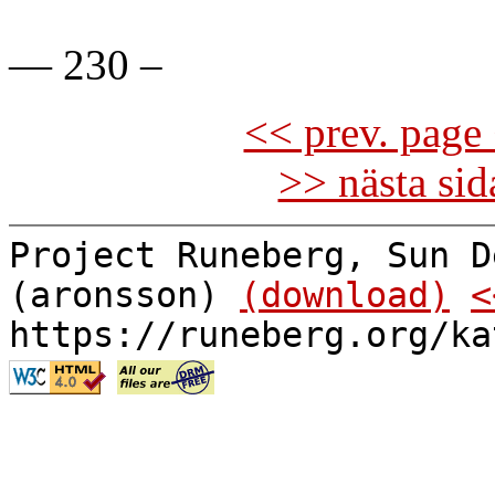
— 230 –
<< prev. page 
>> nästa si
Project Runeberg, Sun D
(aronsson)
(download)
<
https://runeberg.org/ka