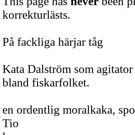
This page has
never
been pr
korrekturlästs.
På fackliga härjar tåg
Kata Dalström som agitator
bland fiskarfolket.
en ordentlig moralkaka, spo
Tio