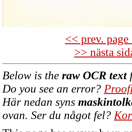
<< prev. page 
>> nästa si
Below is the
raw OCR text
f
Do you see an error?
Proof
Här nedan syns
maskintolk
ovan. Ser du något fel?
Kor