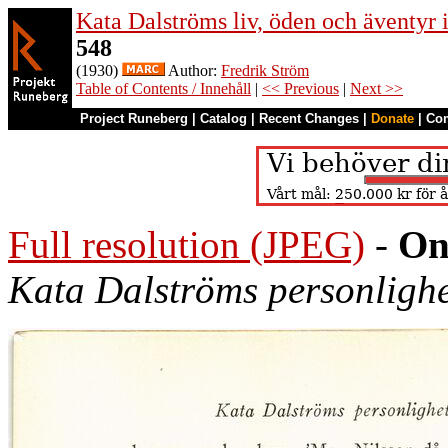
Kata Dalströms liv, öden och äventyr
548
(1930)
Author:
Fredrik Ström
Table of Contents / Innehåll
|
<< Previous
|
Next >>
Project Runeberg
|
Catalog
|
Recent Changes
|
Donate
|
Co
Full resolution (JPEG)
-
On
Kata Dalströms personlighe