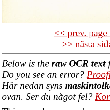
<< prev. page 
>> nästa si
Below is the
raw OCR text
f
Do you see an error?
Proof
Här nedan syns
maskintolk
ovan. Ser du något fel?
Kor