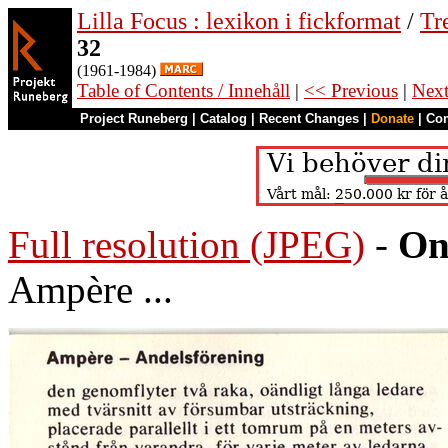
Lilla Focus : lexikon i fickformat
/
Tr
32
(1961-1984)
Table of Contents / Innehåll
|
<< Previous
|
Nex
Project Runeberg
|
Catalog
|
Recent Changes
|
Donate
|
Co
Full resolution (JPEG)
-
On
Ampère ...