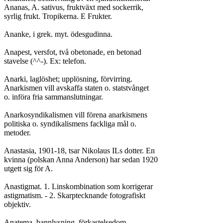
Ananas, A. sativus, fruktväxt med sockerrik,

syrlig frukt. Tropikerna. E Frukter.

Ananke, i grek. myt. ödesgudinna.

Anapest, versfot, två obetonade, en betonad

stavelse (^^-). Ex: telefon.

Anarki, laglöshet; upplösning, förvirring.

Anarkismen vill avskaffa staten o. statstvånget

o. införa fria sammanslutningar.

Anarkosyndikalismen vill förena anarkismens

politiska o. syndikalismens fackliga mål o.

metoder.

Anastasia, 1901-18, tsar Nikolaus ILs dotter. En

kvinna (polskan Anna Anderson) har sedan 1920

utgett sig för A.

Anastigmat. 1. Linskombination som korrigerar

astigmatism. - 2. Skarptecknande fotografiskt

objektiv.

Anatema, bannlysning, förkastelsedom.
