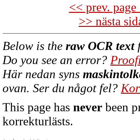
<< prev. page 
>> nästa si
Below is the
raw OCR text
f
Do you see an error?
Proof
Här nedan syns
maskintolk
ovan. Ser du något fel?
Kor
This page has
never
been pr
korrekturlästs.