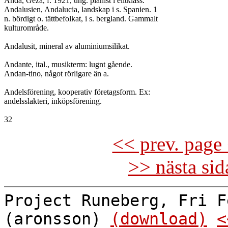
Anda, Geza, f. 1921, ung. pianist i elitklass.

Andalusien, Andalucia, landskap i s. Spanien. 1

n. bördigt o. tättbefolkat, i s. bergland. Gammalt

kulturområde.

Andalusit, mineral av aluminiumsilikat.

Andante, ital., musikterm: lugnt gående.

Andan-tino, något rörligare än a.

Andelsförening, kooperativ företagsform. Ex:

andelsslakteri, inköpsförening.

<< prev. page 
>> nästa si
Project Runeberg, Fri F
(aronsson)
(download)
<