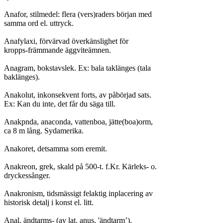
Anafor, stilmedel: flera (vers)raders början med

samma ord el. uttryck.

Anafylaxi, förvärvad överkänslighet för

kropps-främmande äggviteämnen.

Anagram, bokstavslek. Ex: bala taklänges (tala

baklänges).

Anakolut, inkonsekvent forts, av påbörjad sats.

Ex: Kan du inte, det får du säga till.

Anakpnda, anaconda, vattenboa, jätte(boa)orm,

ca 8 m lång. Sydamerika.

Anakoret, detsamma som eremit.

Anakreon, grek, skald på 500-t. f.Kr. Kärleks- o.

dryckessånger.

Anakronism, tidsmässigt felaktig inplacering av

historisk detalj i konst el. litt.

Anal, ändtarms- (av lat. anus, 'ändtarm’).
