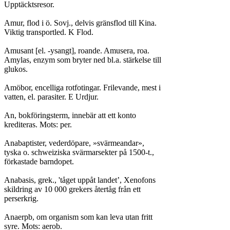
Upptäcktsresor.

Amur, flod i ö. Sovj., delvis gränsflod till Kina.

Viktig transportled. K Flod.

Amusant [el. -ysangt], roande. Amusera, roa.

Amylas, enzym som bryter ned bl.a. stärkelse till

glukos.

Amöbor, encelliga rotfotingar. Frilevande, mest i

vatten, el. parasiter. E Urdjur.

An, bokföringsterm, innebär att ett konto

krediteras. Mots: per.

Anabaptister, vederdöpare, »svärmeandar»,

tyska o. schweiziska svärmarsekter på 1500-t.,

förkastade barndopet.

Anabasis, grek., 'tåget uppåt landet’, Xenofons

skildring av 10 000 grekers återtåg från ett

perserkrig.

Anaerpb, om organism som kan leva utan fritt

syre. Mots: aerob.
