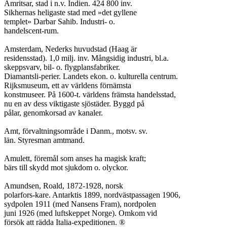
Amritsar, stad i n.v. Indien. 424 800 inv.

Sikhernas heligaste stad med »det gyllene

templet» Darbar Sahib. Industri- o.

handelscent-rum.

Amsterdam, Nederks huvudstad (Haag är

residensstad). 1,0 milj. inv. Mångsidig industri, bl.a.

skeppsvarv, bil- o. flygplansfabriker.

Diamantsli-perier. Landets ekon. o. kulturella centrum.

Rijksmuseum, ett av världens förnämsta

konstmuseer. På 1600-t. världens främsta handelsstad,

nu en av dess viktigaste sjöstäder. Byggd på

pålar, genomkorsad av kanaler.

Amt, förvaltningsområde i Danm., motsv. sv.

län. Styresman amtmand.

Amulett, föremål som anses ha magisk kraft;

bärs till skydd mot sjukdom o. olyckor.

Amundsen, Roald, 1872-1928, norsk

polarfors-kare. Antarktis 1899, nordvästpassagen 1906,

sydpolen 1911 (med Nansens Fram), nordpolen

juni 1926 (med luftskeppet Norge). Omkom vid

försök att rädda Italia-expeditionen. ®
