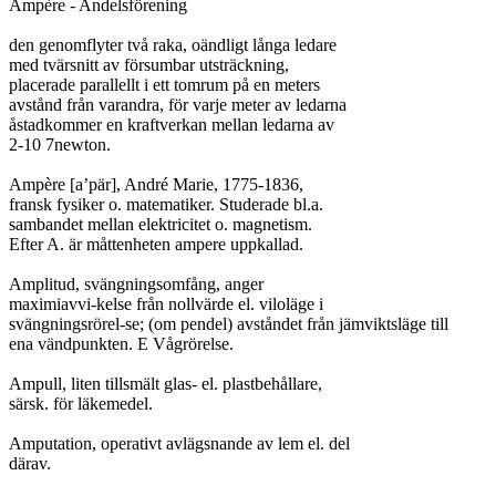
Ampère - Andelsförening

den genomflyter två raka, oändligt långa ledare

med tvärsnitt av försumbar utsträckning,

placerade parallellt i ett tomrum på en meters

avstånd från varandra, för varje meter av ledarna

åstadkommer en kraftverkan mellan ledarna av

2-10 7newton.

Ampère [a’pär], André Marie, 1775-1836,

fransk fysiker o. matematiker. Studerade bl.a.

sambandet mellan elektricitet o. magnetism.

Efter A. är måttenheten ampere uppkallad.

Amplitud, svängningsomfång, anger

maximiavvi-kelse från nollvärde el. viloläge i

svängningsrörel-se; (om pendel) avståndet från jämviktsläge till

ena vändpunkten. E Vågrörelse.

Ampull, liten tillsmält glas- el. plastbehållare,

särsk. för läkemedel.

Amputation, operativt avlägsnande av lem el. del

därav.
