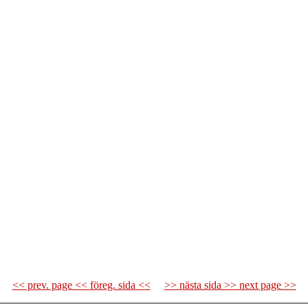
<< prev. page << föreg. sida <<
>> nästa sida >> next page >>