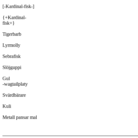
[-Kardinal-fisk-]

{+Kardinal-

fisk+}

Tigerbarb

Lyrmolly

Sebrafisk

Slöjguppi

Gul

-wagtailplaty

Svärdbärare

Kuli
