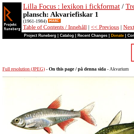
Lilla Focus : lexikon i fickformat
/
Tr
plansch: Akvariefiskar 1
(1961-1984)
Table of Contents / Innehåll
|
<< Previous
|
Nex
Project Runeberg
|
Catalog
|
Recent Changes
|
Donate
|
Co
Full resolution (JPEG)
-
On this page / på denna sida
- Akvarium