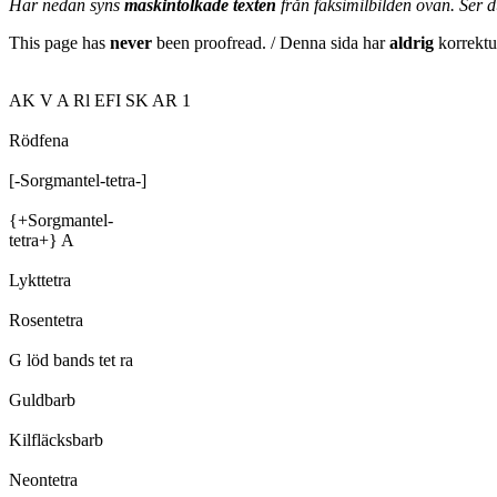
Här nedan syns
maskintolkade texten
från faksimilbilden ovan. Ser 
This page has
never
been proofread. / Denna sida har
aldrig
korrektur
AK V A Rl EFI SK AR 1

Rödfena

[-Sorgmantel-tetra-]

{+Sorgmantel-

tetra+} A

Lykttetra

Rosentetra

G löd bands tet ra

Guldbarb

Kilfläcksbarb

Neontetra
