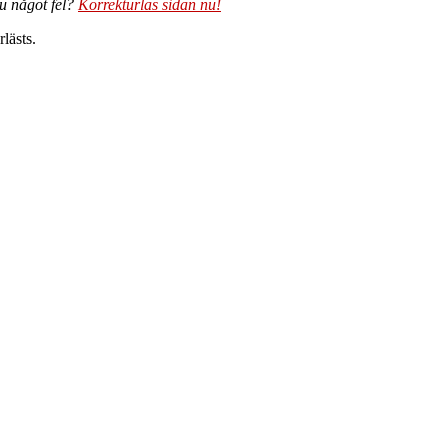
du något fel?
Korrekturläs sidan nu!
lästs.