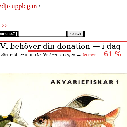
edje upplagan
/
t >>
mments?
|