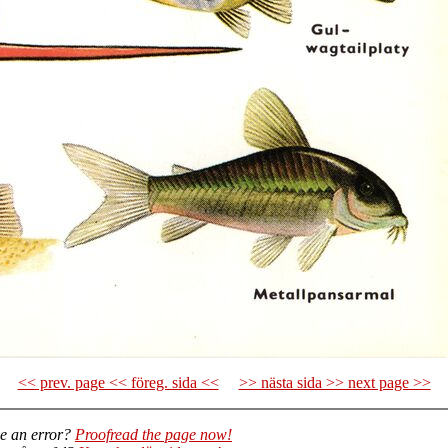
<< prev. page << föreg. sida <<
>> nästa sida >> next page >>
e an error?
Proofread the page now!