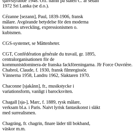
självstyrande 1948. Off. namn på staten C. är sedan

1972 Sri Lanka (se d.o.).

Cézanne [sezann], Paul, 1839-1906, fransk

målare. Avgörande betydelse för den moderna

konstens utveckling, expressionismen o.

kubismen.

CGS-systemet, se Måttenheter.

CGT, Confédération générale du travail, gr. 1895,

centralorganisationen för de

kommunistdominera-de franska fackföreningarna. Jfr Force Ouvrière.

Chabrol, Claude, f. 1930, fransk filmregissör.

Vännerna 1958, Landru 1962, Slaktaren 1970.

Chaconne [sjakånn], fr., musikstycke i

variationsform, vanligt i barocksviten.

Chagall [sja-], Marc, f. 1889, rysk målare,

verksam bl.a. i Paris. Naivt lyrisk fantasikonst i släkt

med surrealismen.

Chagräng, fr. chagrin, finare läder till bokband,

väskor m.m.
