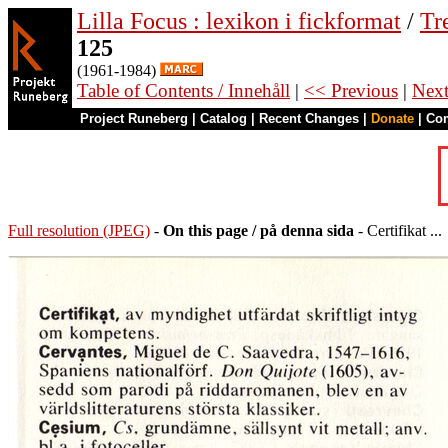
Lilla Focus : lexikon i fickformat
/
Tr
125
(1961-1984)
Table of Contents / Innehåll
|
<< Previous
|
Nex
Project Runeberg
|
Catalog
|
Recent Changes
|
Donate
|
Co
Full resolution (JPEG)
-
On this page / på denna sida
- Certifikat ...