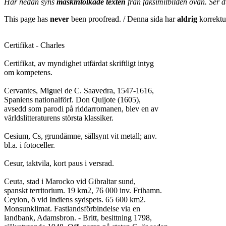
Här nedan syns
maskintolkade texten
från faksimilbilden ovan. Ser 
This page has
never
been proofread. / Denna sida har
aldrig
korrektur
Certifikat - Charles

Certifikat, av myndighet utfärdat skriftligt intyg

om kompetens.

Cervantes, Miguel de C. Saavedra, 1547-1616,

Spaniens nationalförf. Don Quijote (1605),

avsedd som parodi på riddarromanen, blev en av

världslitteraturens största klassiker.

Cesium, Cs, grundämne, sällsynt vit metall; anv.

bl.a. i fotoceller.

Cesur, taktvila, kort paus i versrad.

Ceuta, stad i Marocko vid Gibraltar sund,

spanskt territorium. 19 km2, 76 000 inv. Frihamn.

Ceylon, ö vid Indiens sydspets. 65 600 km2.

Monsunklimat. Fastlandsförbindelse via en

landbank, Adamsbron. - Britt, besittning 1798,
