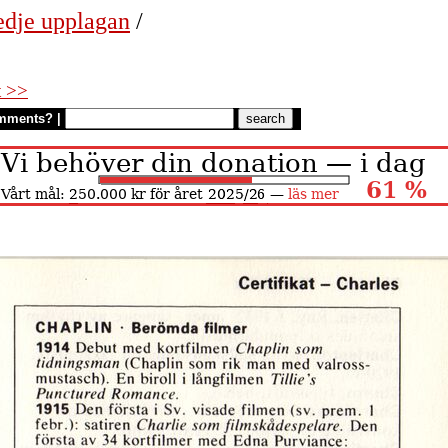
edje upplagan
/
t >>
mments?
|