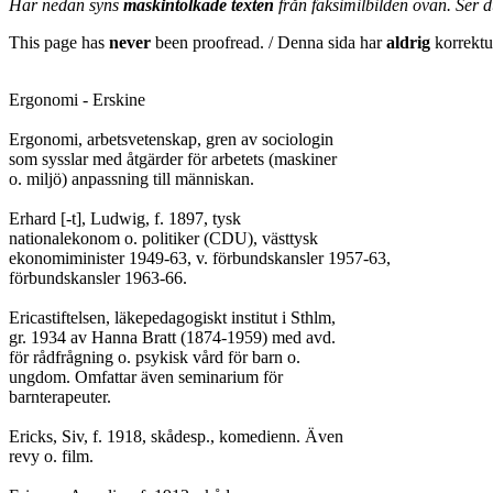
Här nedan syns
maskintolkade texten
från faksimilbilden ovan. Ser 
This page has
never
been proofread. / Denna sida har
aldrig
korrektur
Ergonomi - Erskine

Ergonomi, arbetsvetenskap, gren av sociologin

som sysslar med åtgärder för arbetets (maskiner

o. miljö) anpassning till människan.

Erhard [-t], Ludwig, f. 1897, tysk

nationalekonom o. politiker (CDU), västtysk

ekonomiminister 1949-63, v. förbundskansler 1957-63,

förbundskansler 1963-66.

Ericastiftelsen, läkepedagogiskt institut i Sthlm,

gr. 1934 av Hanna Bratt (1874-1959) med avd.

för rådfrågning o. psykisk vård för barn o.

ungdom. Omfattar även seminarium för

barnterapeuter.

Ericks, Siv, f. 1918, skådesp., komedienn. Även

revy o. film.
