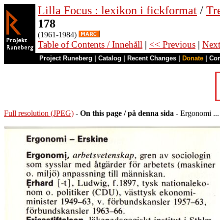
Lilla Focus : lexikon i fickformat
/
Tr
178
(1961-1984)
Table of Contents / Innehåll
|
<< Previous
|
Nex
Project Runeberg
|
Catalog
|
Recent Changes
|
Donate
|
Co
Full resolution (JPEG)
-
On this page / på denna sida
- Ergonomi ...