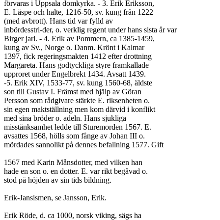
förvaras i Uppsala domkyrka. - 3. Erik Eriksson,

E. Läspe och halte, 1216-50, sv. kung från 1222

(med avbrott). Hans tid var fylld av

inbördesstri-der, o. verklig regent under hans sista år var

Birger jarl. - 4. Erik av Pommern, ca 1385-1459,

kung av Sv., Norge o. Danm. Krönt i Kalmar

1397, fick regeringsmakten 1412 efter drottning

Margareta. Hans godtyckliga styre framkallade

upproret under Engelbrekt 1434. Avsatt 1439.

-5. Erik XIV, 1533-77, sv. kung 1560-68, äldste

son till Gustav I. Främst med hjälp av Göran

Persson som rådgivare stärkte E. riksenheten o.

sin egen maktställning men kom därvid i konflikt

med sina bröder o. adeln. Hans sjukliga

misstänksamhet ledde till Sturemorden 1567. E.

avsattes 1568, hölls som fånge av Johan III o.

mördades sannolikt på dennes befallning 1577. Gift

1567 med Karin Månsdotter, med vilken han

hade en son o. en dotter. E. var rikt begåvad o.

stod på höjden av sin tids bildning.

Erik-Jansismen, se Jansson, Erik.

Erik Röde, d. ca 1000, norsk viking, sägs ha
