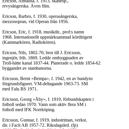
Ericson, Annalisa, f. 1913, skådesp.,

revysångerska. Även film.

Ericson, Barbro, f. 1930, operasångerska,

mezzosopran, vid Operan från 1956.

Ericson, Eric, f. 1918, musikdir., prof:s namn

1968. Internationellt uppmärksammad kördirigent

(Kammarkören, Radiokören).

Ericson, Nils, 1802-70, bror till J. Ericsson,

ingenjör, frih. 1869. Ledde ombyggnaden av

Troll-hätte kanal 1837-44. Planerade o. ledde 1854-62

byggandet av stambanorna.

Ericsson, Bernt »Bempa», f. 1942, en av bandyns

förgrundsfigurer. VM-deltagande 1963-73. SM

med Falu BS 1971.

Ericsson, Georg »Åby», f. 1919, förbundskapten i

fotboll sedan 1970. Vann som aktiv flera SM i

fotboll med IFK Norrköping.

Ericsson, Gunnar, f. 1919, industriman, verkst.

dir. i Facit AB 1957-72. Riksdagsled. (fp)
