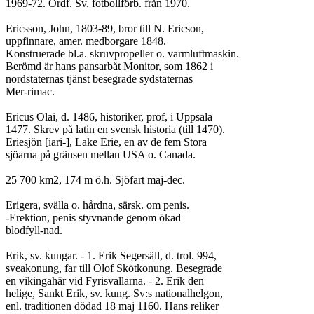
1969-72. Ordf. Sv. fotbollförb. från 1970.

Ericsson, John, 1803-89, bror till N. Ericson,

uppfinnare, amer. medborgare 1848.

Konstruerade bl.a. skruvpropeller o. varmluftmaskin.

Berömd är hans pansarbåt Monitor, som 1862 i

nordstaternas tjänst besegrade sydstaternas

Mer-rimac.

Ericus Olai, d. 1486, historiker, prof, i Uppsala

1477. Skrev på latin en svensk historia (till 1470).

Eriesjön [iari-], Lake Erie, en av de fem Stora

sjöarna på gränsen mellan USA o. Canada.

25 700 km2, 174 m ö.h. Sjöfart maj-dec.

Erigera, svälla o. hårdna, särsk. om penis.

-Erektion, penis styvnande genom ökad

blodfyll-nad.

Erik, sv. kungar. - 1. Erik Segersäll, d. trol. 994,

sveakonung, far till Olof Skötkonung. Besegrade

en vikingahär vid Fyrisvallarna. - 2. Erik den

helige, Sankt Erik, sv. kung. Sv:s nationalhelgon,

enl. traditionen dödad 18 maj 1160. Hans reliker
