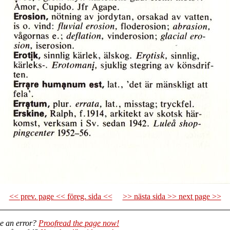
<< prev. page << föreg. sida <<
>> nästa sida >> next page >>
e an error?
Proofread the page now!