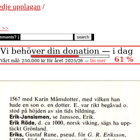
edje upplagan
/
t >>
mments?
|