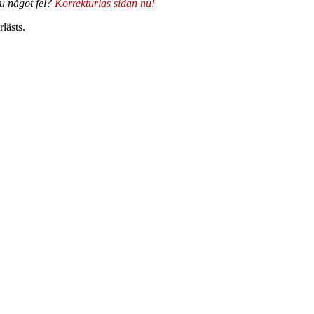
du något fel?
Korrekturläs sidan nu!
lästs.