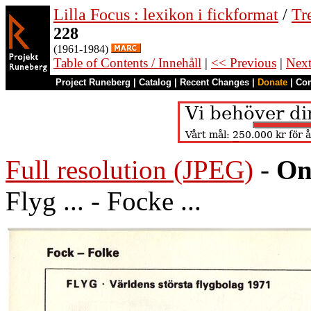
Lilla Focus : lexikon i fickformat
/
Tr
228
(1961-1984)
Table of Contents / Innehåll
|
<< Previous
|
Nex
Project Runeberg
|
Catalog
|
Recent Changes
|
Donate
|
Co
Full resolution (JPEG)
-
On
Flyg ... - Focke ...