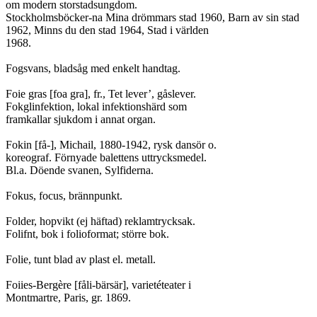
om modern storstadsungdom.

Stockholmsböcker-na Mina drömmars stad 1960, Barn av sin stad

1962, Minns du den stad 1964, Stad i världen

1968.

Fogsvans, bladsåg med enkelt handtag.

Foie gras [foa gra], fr., Tet lever’, gåslever.

Fokglinfektion, lokal infektionshärd som

framkallar sjukdom i annat organ.

Fokin [få-], Michail, 1880-1942, rysk dansör o.

koreograf. Förnyade balettens uttrycksmedel.

Bl.a. Döende svanen, Sylfiderna.

Fokus, focus, brännpunkt.

Folder, hopvikt (ej häftad) reklamtrycksak.

Folifnt, bok i folioformat; större bok.

Folie, tunt blad av plast el. metall.

Foiies-Bergère [fåli-bärsär], varietéteater i

Montmartre, Paris, gr. 1869.
