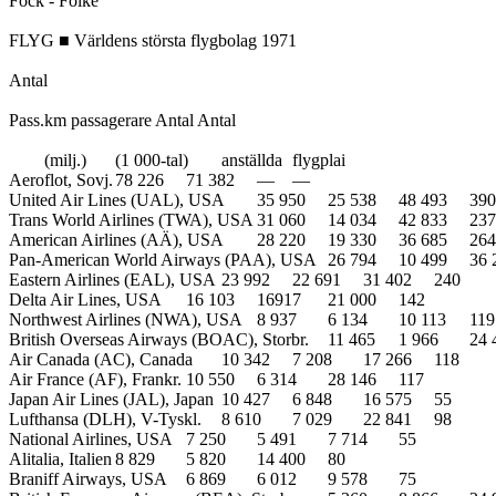
Fock - Folke

FLYG ■ Världens största flygbolag 1971

Antal

Pass.km passagerare Antal Antal

	(milj.)	(1 000-tal)	anställda	flygplai

Aeroflot, Sovj.	78 226	71 382	—	—

United Air Lines (UAL), USA	35 950	25 538	48 493	390

Trans World Airlines (TWA), USA	31 060	14 034	42 833	237

American Airlines (AÄ), USA	28 220	19 330	36 685	264

Pan-American World Airways (PAA), USA	26 794	10 499	36 266	177

Eastern Airlines (EAL), USA	23 992	22 691	31 402	240

Delta Air Lines, USA	16 103	16917	21 000	142

Northwest Airlines (NWA), USA	8 937	6 134	10 113	119

British Overseas Airways (BOAC), Storbr.	11 465	1 966	24 449	65

Air Canada (AC), Canada	10 342	7 208	17 266	118

Air France (AF), Frankr.	10 550	6 314	28 146	117

Japan Air Lines (JAL), Japan	10 427	6 848	16 575	55

Lufthansa (DLH), V-Tyskl.	8 610	7 029	22 841	98

National Airlines, USA	7 250	5 491	7 714	55

Alitalia, Italien	8 829	5 820	14 400	80

Braniff Airways, USA	6 869	6 012	9 578	75
