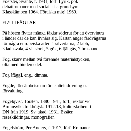
Foerster, Svante, f. 1931, förf. Lyrik, pol.

debattromaner med socialistisk grundsyn:

Klasskämpen 1964. Förälska mig! 1969.

FLYTTFÅGLAR

På hösten flyttar många fåglar söderut för att övervintra

i länder där de kan livnära sig. Kartan anger färdvägarna

för några europeiska arter: 1 silvertärna, 2 labb,

3 ladusvala, 4 vit stork, 5 gök, 6 fjällgås, 7 brushane.

Fog, skarv mellan två förenade materialstycken,

ofta med bindemedel.

Fog [fågg], eng., dimma.

Fogde, förr ämbetsman för skatteindrivning o.

förvaltning.

Fogelqvist, Torsten, 1880-1941, förf., rektor vid

Brunnsviks folkhögsk. 1912-18, kulturskribent i

DN från 1919, Sv. akad. 1931. Essäer,

reseskildringar, monografier.

Fogelström, Per Anders, f. 1917, förf. Romaner
