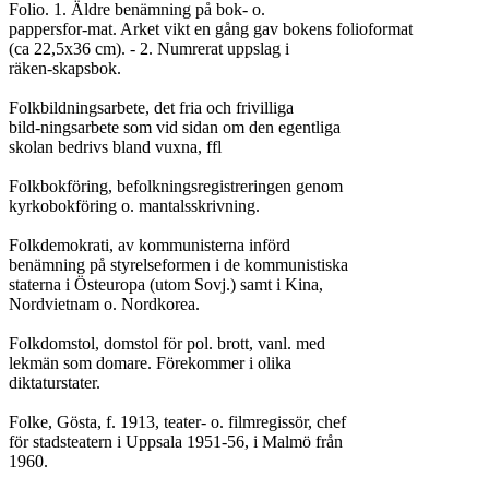
Folio. 1. Äldre benämning på bok- o.

pappersfor-mat. Arket vikt en gång gav bokens folioformat

(ca 22,5x36 cm). - 2. Numrerat uppslag i

räken-skapsbok.

Folkbildningsarbete, det fria och frivilliga

bild-ningsarbete som vid sidan om den egentliga

skolan bedrivs bland vuxna, ffl

Folkbokföring, befolkningsregistreringen genom

kyrkobokföring o. mantalsskrivning.

Folkdemokrati, av kommunisterna införd

benämning på styrelseformen i de kommunistiska

staterna i Östeuropa (utom Sovj.) samt i Kina,

Nordvietnam o. Nordkorea.

Folkdomstol, domstol för pol. brott, vanl. med

lekmän som domare. Förekommer i olika

diktaturstater.

Folke, Gösta, f. 1913, teater- o. filmregissör, chef

för stadsteatern i Uppsala 1951-56, i Malmö från

1960.
