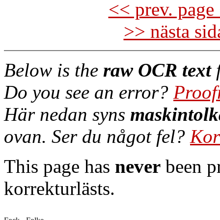
<< prev. page 
>> nästa si
Below is the
raw OCR text
f
Do you see an error?
Proof
Här nedan syns
maskintolk
ovan. Ser du något fel?
Kor
This page has
never
been pr
korrekturlästs.