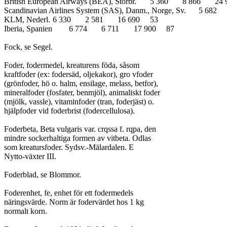
British European Airways (BEA), Storbr.	5 360	8 866	24 952	110

Scandinavian Airlines System (SAS), Danm., Norge, Sv.	5 682	5 680	14 343	69

KLM, Nederl.	6 330	2 581	16 690	53

Iberia, Spanien	6 774	6 711	17 900	87

Fock, se Segel.

Foder, fodermedel, kreaturens föda, såsom

kraftfoder (ex: fodersäd, oljekakor), gro vfoder

(grönfoder, hö o. halm, ensilage, melass, betfor),

mineralfoder (fosfater, benmjöl), animaliskt foder

(mjölk, vassle), vitaminfoder (tran, foderjäst) o.

hjälpfoder vid foderbrist (fodercellulosa).

Foderbeta, Beta vulgaris var. crqssa f. rqpa, den

mindre sockerhaltiga formen av vitbeta. Odlas

som kreatursfoder. Sydsv.-Mälardalen. E

Nytto-växter III.

Foderblad, se Blommor.

Foderenhet, fe, enhet för ett fodermedels

näringsvärde. Norm är fodervärdet hos 1 kg

normalt korn.
