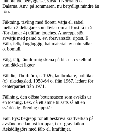
tillhörande bebyggelse, särsk. i Norrland o.

Dalarna. Anv. på sommaren, nu betydligt mindre än

förr.

Fäktning, tävling med florett, värja el. sabel

mellan 2 deltagare som tävlar om att först få in 5

(för damer 4) träffar, touches. Angrepp, stöt,

avvärjs med parad o. ev. försvarsstöt, ripost. E

Fälb, felb, långluggigt hattmaterial av natursilke

o. bomull.

Fälg, fälj, rännformig skena på bil- el. cykelhjul

vari däcket ligger.

Fälldin, Thorbjörn, f. 1926, lantbrukare, politiker

(c), riksdagsled. 1958-64 o. från 1967, ledare för

centerpartiet från 1971.

Fällning, den olösta bottensatsen som avskils ur

en lösning, t.ex. då ett ämne tillsätts så att en

svårlöslig förening uppstår.

Fält. Fys: begrepp för att beskriva kraftverkan på

avstånd mellan två kroppar, t.ex. gravitation.

Åskådliggörs med fält- el. kraftlinjer.
