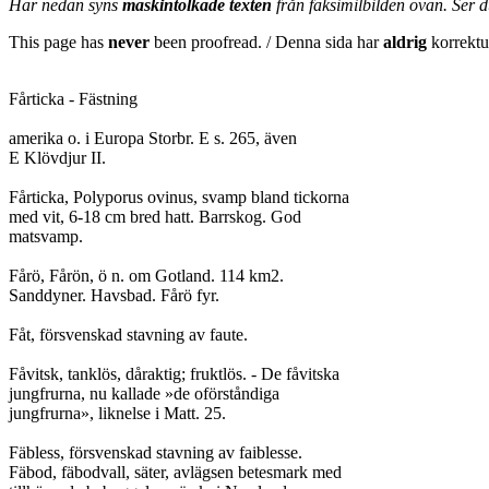
Här nedan syns
maskintolkade texten
från faksimilbilden ovan. Ser 
This page has
never
been proofread. / Denna sida har
aldrig
korrektur
Fårticka - Fästning

amerika o. i Europa Storbr. E s. 265, även

E Klövdjur II.

Fårticka, Polyporus ovinus, svamp bland tickorna

med vit, 6-18 cm bred hatt. Barrskog. God

matsvamp.

Fårö, Fårön, ö n. om Gotland. 114 km2.

Sanddyner. Havsbad. Fårö fyr.

Fåt, försvenskad stavning av faute.

Fåvitsk, tanklös, dåraktig; fruktlös. - De fåvitska

jungfrurna, nu kallade »de oförståndiga

jungfrurna», liknelse i Matt. 25.

Fäbless, försvenskad stavning av faiblesse.

Fäbod, fäbodvall, säter, avlägsen betesmark med
