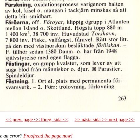
<< prev. page << föreg. sida <<
>> nästa sida >> next page >>
e an error?
Proofread the page now!