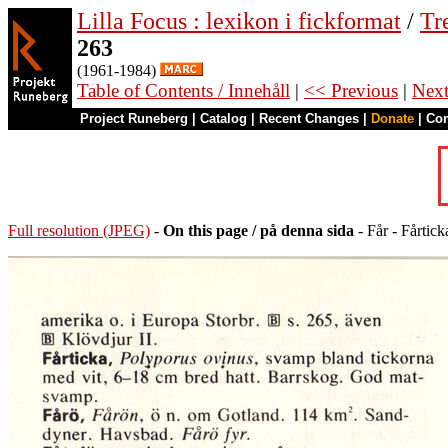
Lilla Focus : lexikon i fickformat
/
Tr
263
(1961-1984)
Table of Contents / Innehåll
|
<< Previous
|
Nex
Project Runeberg
|
Catalog
|
Recent Changes
|
Donate
|
Co
Full resolution (JPEG)
-
On this page / på denna sida
- Får - Fårticka