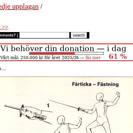
edje upplagan
/
t >>
mments?
|
 ...