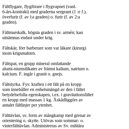
Fältflygare, flygförare i flygvapnet (vanl.

6-års-kontrakt) med graderna sergeant (1 :e f.),

överfurir (f. av l:a graden) o. furir (f. av 2:a

graden).

Fältmarskalk, högsta graden i sv. armén; kan

utnämnas endast under krig.

Fältskär, förr barberare som var läkare (kirurg)

inom krigsmakten.

Fältspat, en grupp mineral omfattande

alumi-niumsilikater av främst kalium, natrium o.

kalcium. F. ingår i granit o. gnejs.

Fältstyrka. Fys: kraften i ett fält på en kropp

som innehåller en enhetsmängd av den i fältet

betydelsefulla egenskapen, t.ex. i gravitationsfältet

en kropp med massan 1 kg. Åskådliggörs av

antalet fältlinjer per ytenhet.

Fälttävlan, sv. form av mångkamp med grenar av

orientering o. skytte. Utövas som sommar- o.

vinterfälttävlan. Administreras av Sv. militära
