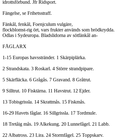
idrottsförbund. Jfr Ridsport.

Fängelse, se Frihetsstraff.

Fänkål, fenkål, Foenjculum vulgäre,

flockblomst-rig ört, vars frukter används som brödkrydda.

Odlas i Sydeuropa. Bladslidorna av sötfänkål an-

FÅGLARX

1-15 Europas havsstränder. 1 Skärpiplärka.

2 Strandskata. 3 Roskarl. 4 Större strandpipare.

5 Skärfläcka. 6 Grågås. 7 Gravand. 8 Gråtrut.

9 Silltrut. 10 Fisktärna. 11 Havstrut. 12 Ejder.

13 Tobisgrissla. 14 Skrattmås. 15 Fiskmås.

16-29 Havets fåglar. 16 Sillgrissla. 17 Tordmule.

18 Tretåig mås. 19 Alkekung. 20 Lunnefågel. 21 Labb.

22 Albatross. 23 Lira. 24 Stormfågel. 25 Toppskarv.
