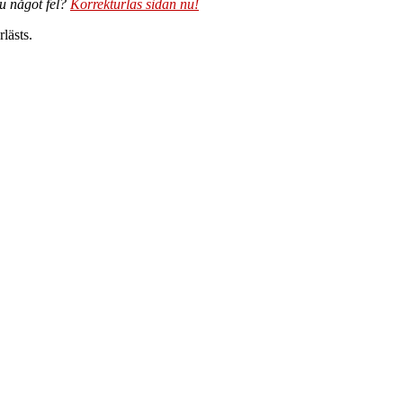
du något fel?
Korrekturläs sidan nu!
lästs.