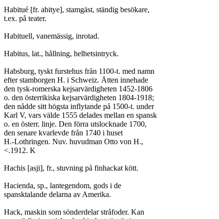
Habitué [fr. abitye], stamgäst, ständig besökare,

t.ex. på teater.

Habituell, vanemässig, inrotad.

Habitus, lat., hållning, helhetsintryck.

Habsburg, tyskt furstehus från 1100-t. med namn

efter stamborgen H. i Schweiz. Ätten innehade

den tysk-romerska kejsarvärdigheten 1452-1806

o. den österrikiska kejsarvärdigheten 1804-1918;

den nådde sitt högsta inflytande på 1500-t. under

Karl V, vars välde 1555 delades mellan en spansk

o. en österr. linje. Den förra utslocknade 1700,

den senare kvarlevde från 1740 i huset

H.-Lothringen. Nuv. huvudman Otto von H.,

<.1912. K

Hachis [asji], fr., stuvning på finhackat kött.

Hacienda, sp., lantegendom, gods i de

spansktalande delarna av Amerika.

Hack, maskin som sönderdelar stråfoder. Kan
