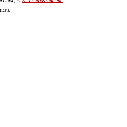
du något fel?
Korrekturläs sidan nu!
lästs.