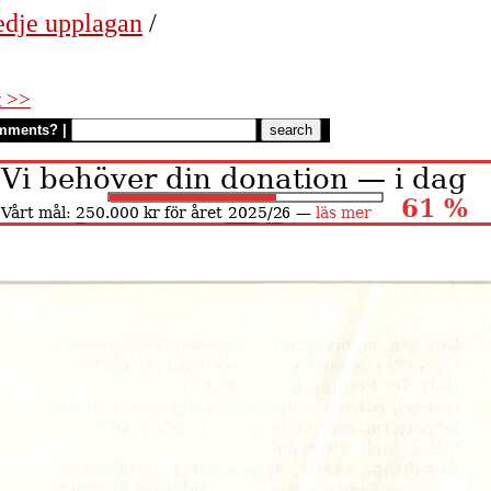
edje upplagan
/
t >>
mments?
|