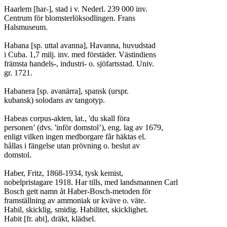
Haarlem [har-], stad i v. Nederl. 239 000 inv.

Centrum för blomsterlöksodlingen. Frans

Halsmuseum.

Habana [sp. uttal avanna], Havanna, huvudstad

i Cuba. 1,7 milj. inv. med förstäder. Västindiens

främsta handels-, industri- o. sjöfartsstad. Univ.

gr. 1721.

Habanera [sp. avanärra], spansk (urspr.

kubansk) solodans av tangotyp.

Habeas corpus-akten, lat., 'du skall föra

personen’ (dvs. 'inför domstol’), eng. lag av 1679,

enligt vilken ingen medborgare får häktas el.

hållas i fängelse utan prövning o. beslut av

domstol.

Haber, Fritz, 1868-1934, tysk kemist,

nobelpristagare 1918. Har tills, med landsmannen Carl

Bosch gett namn åt Haber-Bosch-metoden för

framställning av ammoniak ur kväve o. väte.

Habil, skicklig, smidig. Habilitet, skicklighet.

Habit [fr. abi], dräkt, klädsel.
