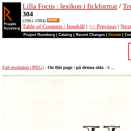
Lilla Focus : lexikon i fickformat
/
Tr
304
(1961-1984)
Table of Contents / Innehåll
|
<< Previous
|
Nex
Project Runeberg
|
Catalog
|
Recent Changes
|
Donate
|
Co
Full resolution (JPEG)
-
On this page / på denna sida
- h ...