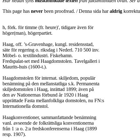
Här nedan syns
maskintolkade texten
från faksimilbilden ovan. Ser 
This page has
never
been proofread. / Denna sida har
aldrig
korrektur
h, förk. för timme (fr. heure)', tidigare även för

höger(man), högerpartiet.

Haag, off. ’s-Gravenhage, kungl. residensstad,

säte för regering o. riksdag i Nederl. 710 500 inv.

Möbel- o. textilindustri. Fiskehamn.

Fredspalat-set med Haagdomstolen. Tavelgalleri i

Maurits-huis (1600-t.).

Haagdomstolen för internat. skiljedom, populär

benämning på den mellanstatliga s.k. Permanenta

skiljedomstolen i Haag, inrättad 1899; även på

den av Nationernas förbund år 1920 i Haag

upprättade Fasta mellanfolkliga domstolen, nu FN:s

Internationella domstol.

Haagkonventioner, sammanfattande benämning

vanl. avseende de folkrättsliga konventionerna

från 1 :a o. 2:a fredskonferenserna i Haag (1899

resp. 1907).
