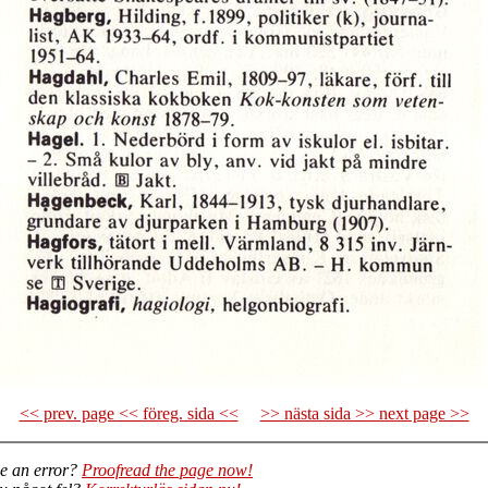
<< prev. page << föreg. sida <<
>> nästa sida >> next page >>
e an error?
Proofread the page now!