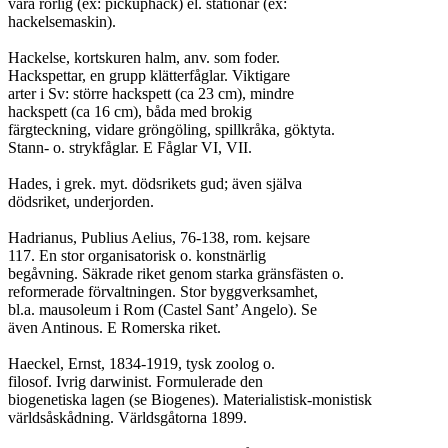
vara rörlig (ex: pickuphack) el. stationär (ex:

hackelsemaskin).

Hackelse, kortskuren halm, anv. som foder.

Hackspettar, en grupp klätterfåglar. Viktigare

arter i Sv: större hackspett (ca 23 cm), mindre

hackspett (ca 16 cm), båda med brokig

färgteckning, vidare gröngöling, spillkråka, göktyta.

Stann- o. strykfåglar. E Fåglar VI, VII.

Hades, i grek. myt. dödsrikets gud; även själva

dödsriket, underjorden.

Hadrianus, Publius Aelius, 76-138, rom. kejsare

117. En stor organisatorisk o. konstnärlig

begåvning. Säkrade riket genom starka gränsfästen o.

reformerade förvaltningen. Stor byggverksamhet,

bl.a. mausoleum i Rom (Castel Sant’ Angelo). Se

även Antinous. E Romerska riket.

Haeckel, Ernst, 1834-1919, tysk zoolog o.

filosof. Ivrig darwinist. Formulerade den

biogenetiska lagen (se Biogenes). Materialistisk-monistisk

världsåskådning. Världsgåtorna 1899.
