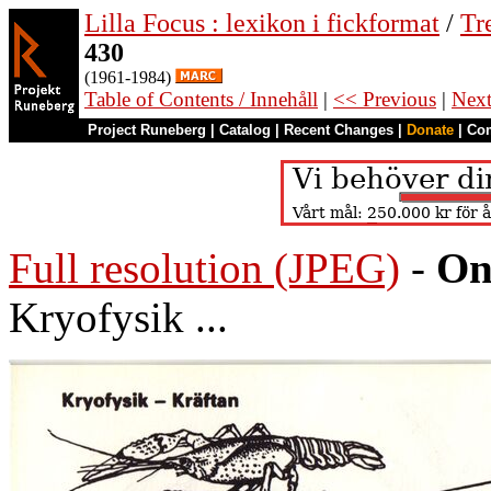
Lilla Focus : lexikon i fickformat
/
Tr
430
(1961-1984)
Table of Contents / Innehåll
|
<< Previous
|
Nex
Project Runeberg
|
Catalog
|
Recent Changes
|
Donate
|
Co
Full resolution (JPEG)
-
On
Kryofysik ...