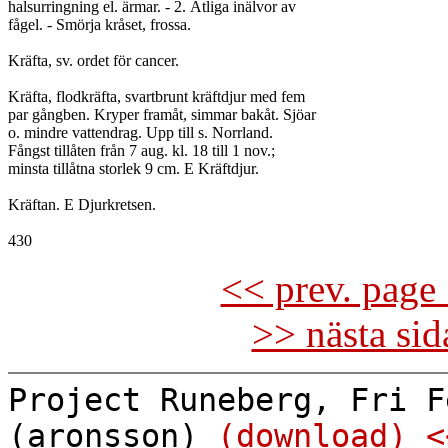
halsurringning el. ärmar. - 2. Ätliga inälvor av

fågel. - Smörja kråset, frossa.

Kräfta, sv. ordet för cancer.

Kräfta, flodkräfta, svartbrunt kräftdjur med fem

par gångben. Kryper framåt, simmar bakåt. Sjöar

o. mindre vattendrag. Upp till s. Norrland.

Fångst tillåten från 7 aug. kl. 18 till 1 nov.;

minsta tillåtna storlek 9 cm. E Kräftdjur.

Kräftan. E Djurkretsen.

<< prev. page 
>> nästa si
Project Runeberg, Fri F
(aronsson)
(download)
<