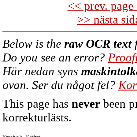
<< prev. page 
>> nästa si
Below is the
raw OCR text
f
Do you see an error?
Proof
Här nedan syns
maskintolk
ovan. Ser du något fel?
Kor
This page has
never
been pr
korrekturlästs.