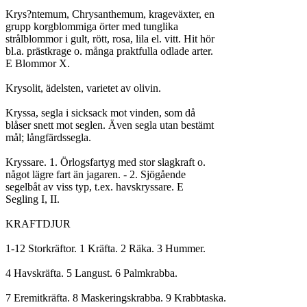
Krys?ntemum, Chrysanthemum, krageväxter, en

grupp korgblommiga örter med tunglika

strålblommor i gult, rött, rosa, lila el. vitt. Hit hör

bl.a. prästkrage o. många praktfulla odlade arter.

E Blommor X.

Krysolit, ädelsten, varietet av olivin.

Kryssa, segla i sicksack mot vinden, som då

blåser snett mot seglen. Även segla utan bestämt

mål; långfärdssegla.

Kryssare. 1. Örlogsfartyg med stor slagkraft o.

något lägre fart än jagaren. - 2. Sjögående

segelbåt av viss typ, t.ex. havskryssare. E

Segling I, II.

KRAFTDJUR

1-12 Storkräftor. 1 Kräfta. 2 Räka. 3 Hummer.

4 Havskräfta. 5 Langust. 6 Palmkrabba.

7 Eremitkräfta. 8 Maskeringskrabba. 9 Krabbtaska.
