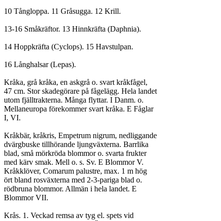
10 Tångloppa. 11 Gråsugga. 12 Krill.

13-16 Småkräftor. 13 Hinnkräfta (Daphnia).

14 Hoppkräfta (Cyclops). 15 Havstulpan.

16 Långhalsar (Lepas).

Kråka, grå kråka, en askgrå o. svart kråkfågel,

47 cm. Stor skadegörare på fågelägg. Hela landet

utom fjälltrakterna. Många flyttar. I Danm. o.

Mellaneuropa förekommer svart kråka. E Fåglar

I, VI.

Kråkbär, kråkris, Empetrum nigrum, nedliggande

dvärgbuske tillhörande ljungväxterna. Barrlika

blad, små mörkröda blommor o. svarta frukter

med kärv smak. Mell o. s. Sv. E Blommor V.

Kråkklöver, Comarum palustre, max. 1 m hög

ört bland rosväxterna med 2-3-pariga blad o.

rödbruna blommor. Allmän i hela landet. E

Blommor VII.

Krås. 1. Veckad remsa av tyg el. spets vid
