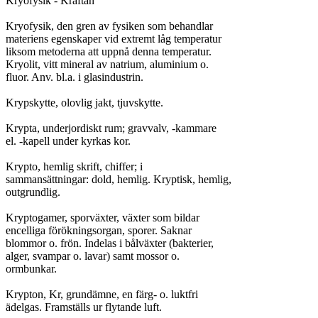
Kryofysik - Kräftan

Kryofysik, den gren av fysiken som behandlar

materiens egenskaper vid extremt låg temperatur

liksom metoderna att uppnå denna temperatur.

Kryolit, vitt mineral av natrium, aluminium o.

fluor. Anv. bl.a. i glasindustrin.

Krypskytte, olovlig jakt, tjuvskytte.

Krypta, underjordiskt rum; gravvalv, -kammare

el. -kapell under kyrkas kor.

Krypto, hemlig skrift, chiffer; i

sammansättningar: dold, hemlig. Kryptisk, hemlig,

outgrundlig.

Kryptogamer, sporväxter, växter som bildar

encelliga förökningsorgan, sporer. Saknar

blommor o. frön. Indelas i bålväxter (bakterier,

alger, svampar o. lavar) samt mossor o.

ormbunkar.

Krypton, Kr, grundämne, en färg- o. luktfri

ädelgas. Framställs ur flytande luft.
