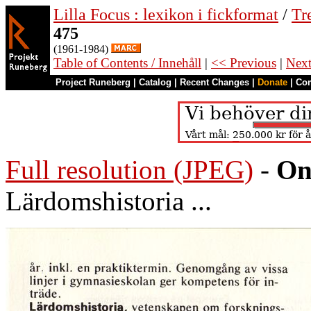
Lilla Focus : lexikon i fickformat
/
Tr
475
(1961-1984)
Table of Contents / Innehåll
|
<< Previous
|
Nex
Project Runeberg
|
Catalog
|
Recent Changes
|
Donate
|
Co
Full resolution (JPEG)
-
On
Lärdomshistoria ...