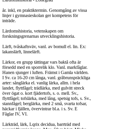
år. inkl, en praktiktermin. Genomgång av vissa

linjer i gymnasieskolan ger kompetens för

inträde.

Lärdomshistoria, vetenskapen om

forskningsgrenarnas utvecklingshistoria.

Lärft, tvåskaftsväv, vanl. av bomull el. lin. Ex:

lakanslärft, linnelärft.

Lärkor, en grupp tättingar vars baktå ofta är

försedd med en sporrelik klo. Vanl. markfåglar.

Hanen sjunger i luften. Främst i Gamla världen.

I Sv. ca 16-20 cm långa, vanl. gråbrunspräckliga

arter: sånglärka el. vanlig lärka, allm. i hela

landet, flyttfågel; trädlärka, med gulvitt streck

över ögat o. kort fjädertofs, s. o. mell. Sv.,

flyttfågel; tofslärka, med lång, spetsig tofs, s. Sv.,

stannfågel; berglärka, med 2 små, svarta tofsar,

häckar i fjällen, övervintrar bl.a. i s. Sv. E

Fåglar IV, VI.

Lärkträd, lärk, Lqrix decidua, barrträd med
