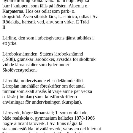
pyramidformig krona. Max. 50 m högt. Mjuka

barr i knippen, som fälls på hösten. Alperna o.

Karpaterna. Hos oss odlat som park- o.

skogsträd. Även sibirisk lärk, L. sibirica, odlas i Sv.

Rödaktig, hartsrik ved, anv. som virke. E Träd

II.

Lärling, den som i arbetsgivarens tjänst utbildas i

ett yrke.

Läroboksnämnden, Statens läroboksnämnd

(1938), granskar läroböcker, avsedda för skolbruk

vid de läroanstalter som lyder under

Skolöverstyrelsen.

Lärodikt, undervisande el. sedelärande dikt.

Läroplan innehåller föreskrifter om det antal

timmar som skall anslås åt varje ämne per vecka

o. läsår (timplan) samt kursföreskrifter o.

anvisningar för undervisningen (kursplan).

Läroverk, högre läroanstalt; 1. som omfattade

både realskola o. gymnasium kallades 1878-1966

högre allmänt läroverk. I Sv. finns några få

statsunderstödda privatläroverk, varav en del internat.
