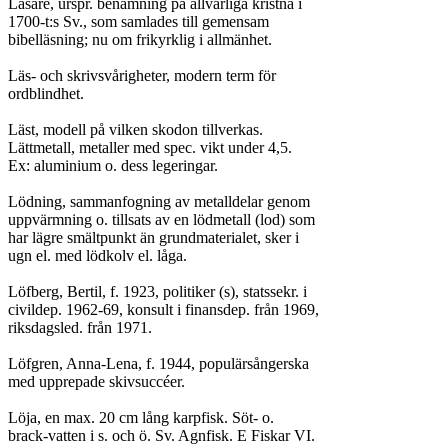
Läsare, urspr. benämning på allvarliga kristna i

1700-t:s Sv., som samlades till gemensam

bibelläsning; nu om frikyrklig i allmänhet.

Läs- och skrivsvårigheter, modern term för

ordblindhet.

Läst, modell på vilken skodon tillverkas.

Lättmetall, metaller med spec. vikt under 4,5.

Ex: aluminium o. dess legeringar.

Lödning, sammanfogning av metalldelar genom

uppvärmning o. tillsats av en lödmetall (lod) som

har lägre smältpunkt än grundmaterialet, sker i

ugn el. med lödkolv el. låga.

Löfberg, Bertil, f. 1923, politiker (s), statssekr. i

civildep. 1962-69, konsult i finansdep. från 1969,

riksdagsled. från 1971.

Löfgren, Anna-Lena, f. 1944, populärsångerska

med upprepade skivsuccéer.

Löja, en max. 20 cm lång karpfisk. Söt- o.

brack-vatten i s. och ö. Sv. Agnfisk. E Fiskar VI.
