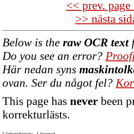
<< prev. page 
>> nästa si
Below is the
raw OCR text
f
Do you see an error?
Proof
Här nedan syns
maskintolk
ovan. Ser du något fel?
Kor
This page has
never
been pr
korrekturlästs.
Lärdomshistoria - Lönegrad
