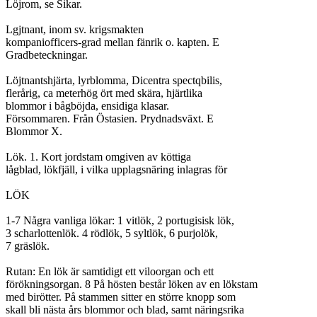
Löjrom, se Sikar.

Lgjtnant, inom sv. krigsmakten

kompaniofficers-grad mellan fänrik o. kapten. E

Gradbeteckningar.

Löjtnantshjärta, lyrblomma, Dicentra spectqbilis,

flerårig, ca meterhög ört med skära, hjärtlika

blommor i bågböjda, ensidiga klasar.

Försommaren. Från Östasien. Prydnadsväxt. E

Blommor X.

Lök. 1. Kort jordstam omgiven av köttiga

lågblad, lökfjäll, i vilka upplagsnäring inlagras för

LÖK

1-7 Några vanliga lökar: 1 vitlök, 2 portugisisk lök,

3 scharlottenlök. 4 rödlök, 5 syltlök, 6 purjolök,

7 gräslök.

Rutan: En lök är samtidigt ett viloorgan och ett

förökningsorgan. 8 På hösten består löken av en lökstam

med birötter. På stammen sitter en större knopp som

skall bli nästa års blommor och blad, samt näringsrika
