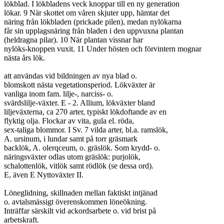
lökblad. I lökbladens veck knoppar till en ny generation

lökar. 9 När skottet om våren skjuter upp, hämtar det

näring från lökbladen (prickade pilen), medan nylökarna

får sin upplagsnäring från bladen i den uppvuxna plantan

(heldragna pilar). 10 När plantan vissnar har

nylöks-knoppen vuxit. 11 Under hösten och förvintern mognar

nästa års lök.

att användas vid bildningen av nya blad o.

blomskott nästa vegetationsperiod. Lökväxter är

vanliga inom fam. lilje-, narciss- o.

svärdslilje-växter. E - 2. Allium, lökväxter bland

liljeväxterna, ca 270 arter, typiskt lökdoftande av en

flyktig olja. Flockar av vita, gula el. röda,

sex-taliga blommor. I Sv. 7 vilda arter, bl.a. ramslök,

A. ursinum, i lundar samt på torr gräsmark

backlök, A. olerqceum, o. gräslök. Som krydd- o.

näringsväxter odlas utom gräslök: purjolök,

schalottenlök, vitlök samt rödlök (se dessa ord).

E, även E Nyttoväxter II.

Löneglidning, skillnaden mellan faktiskt intjänad

o. avtalsmässigt överenskommen löneökning.

Inträffar särskilt vid ackordsarbete o. vid brist på

arbetskraft.
