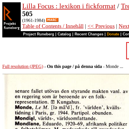
Lilla Focus : lexikon i fickformat
/
Tr
505
(1961-1984)
Table of Contents / Innehåll
|
<< Previous
|
Nex
Project Runeberg
|
Catalog
|
Recent Changes
|
Donate
|
Co
Full resolution (JPEG)
-
On this page / på denna sida
- Monde ...