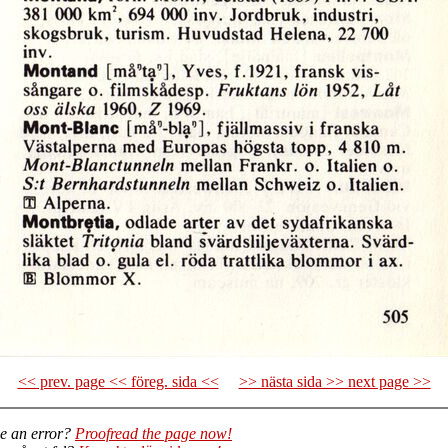
<< prev. page << föreg. sida <<
>> nästa sida >> next page >>
e an error?
Proofread the page now!