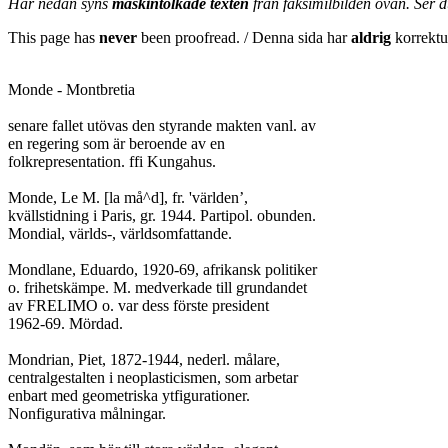
Här nedan syns
maskintolkade texten
från faksimilbilden ovan. Ser 
This page has
never
been proofread. / Denna sida har
aldrig
korrektur
Monde - Montbretia

senare fallet utövas den styrande makten vanl. av

en regering som är beroende av en

folkrepresentation. ffi Kungahus.

Monde, Le M. [la må^d], fr. 'världen’,

kvällstidning i Paris, gr. 1944. Partipol. obunden.

Mondial, världs-, världsomfattande.

Mondlane, Eduardo, 1920-69, afrikansk politiker

o. frihetskämpe. M. medverkade till grundandet

av FRELIMO o. var dess förste president

1962-69. Mördad.

Mondrian, Piet, 1872-1944, nederl. målare,

centralgestalten i neoplasticismen, som arbetar

enbart med geometriska ytfigurationer.

Nonfigurativa målningar.
