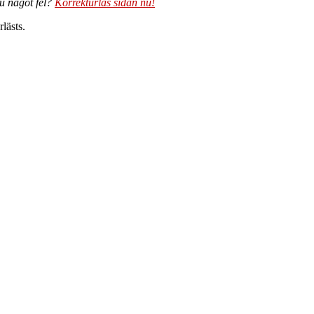
du något fel?
Korrekturläs sidan nu!
lästs.