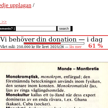
edje upplagan
/
t >>
mments?
|