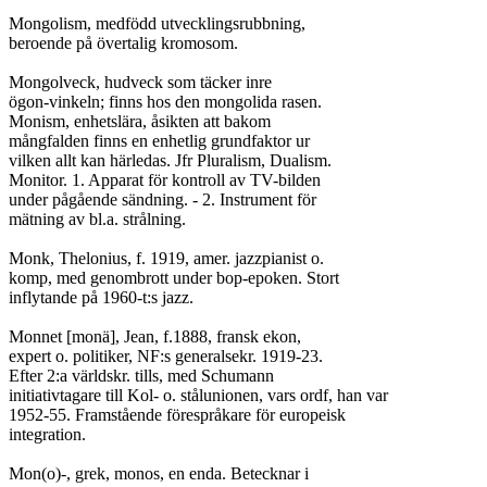
Mongolism, medfödd utvecklingsrubbning,

beroende på övertalig kromosom.

Mongolveck, hudveck som täcker inre

ögon-vinkeln; finns hos den mongolida rasen.

Monism, enhetslära, åsikten att bakom

mångfalden finns en enhetlig grundfaktor ur

vilken allt kan härledas. Jfr Pluralism, Dualism.

Monitor. 1. Apparat för kontroll av TV-bilden

under pågående sändning. - 2. Instrument för

mätning av bl.a. strålning.

Monk, Thelonius, f. 1919, amer. jazzpianist o.

komp, med genombrott under bop-epoken. Stort

inflytande på 1960-t:s jazz.

Monnet [monä], Jean, f.1888, fransk ekon,

expert o. politiker, NF:s generalsekr. 1919-23.

Efter 2:a världskr. tills, med Schumann

initiativtagare till Kol- o. stålunionen, vars ordf, han var

1952-55. Framstående förespråkare för europeisk

integration.

Mon(o)-, grek, monos, en enda. Betecknar i
