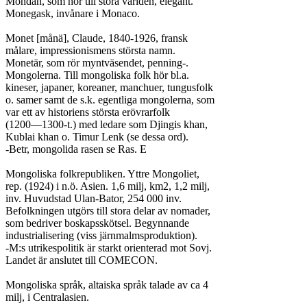
Mondän, som hör till stora världen, elegant.

Monegask, invånare i Monaco.

Monet [månä], Claude, 1840-1926, fransk

målare, impressionismens största namn.

Monetär, som rör myntväsendet, penning-.

Mongolerna. Till mongoliska folk hör bl.a.

kineser, japaner, koreaner, manchuer, tungusfolk

o. samer samt de s.k. egentliga mongolerna, som

var ett av historiens största erövrarfolk

(1200—1300-t.) med ledare som Djingis khan,

Kublai khan o. Timur Lenk (se dessa ord).

-Betr, mongolida rasen se Ras. E

Mongoliska folkrepubliken. Yttre Mongoliet,

rep. (1924) i n.ö. Asien. 1,6 milj, km2, 1,2 milj,

inv. Huvudstad Ulan-Bator, 254 000 inv.

Befolkningen utgörs till stora delar av nomader,

som bedriver boskapsskötsel. Begynnande

industrialisering (viss järnmalmsproduktion).

-M:s utrikespolitik är starkt orienterad mot Sovj.

Landet är anslutet till COMECON.

Mongoliska språk, altaiska språk talade av ca 4

milj, i Centralasien.
