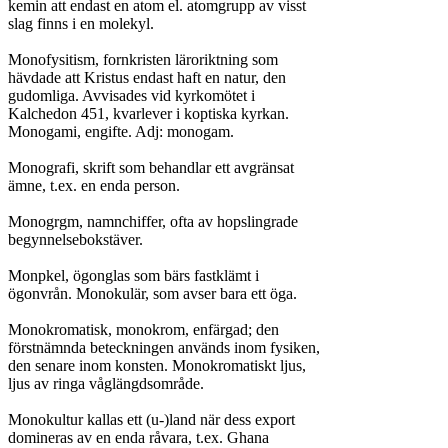
kemin att endast en atom el. atomgrupp av visst

slag finns i en molekyl.

Monofysitism, fornkristen läroriktning som

hävdade att Kristus endast haft en natur, den

gudomliga. Avvisades vid kyrkomötet i

Kalchedon 451, kvarlever i koptiska kyrkan.

Monogami, engifte. Adj: monogam.

Monografi, skrift som behandlar ett avgränsat

ämne, t.ex. en enda person.

Monogrgm, namnchiffer, ofta av hopslingrade

begynnelsebokstäver.

Monpkel, ögonglas som bärs fastklämt i

ögonvrån. Monokulär, som avser bara ett öga.

Monokromatisk, monokrom, enfärgad; den

förstnämnda beteckningen används inom fysiken,

den senare inom konsten. Monokromatiskt ljus,

ljus av ringa våglängdsområde.

Monokultur kallas ett (u-)land när dess export

domineras av en enda råvara, t.ex. Ghana
