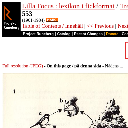
Lilla Focus : lexikon i fickformat
/
Tr
553
(1961-1984)
Table of Contents / Innehåll
|
<< Previous
|
Nex
Project Runeberg
|
Catalog
|
Recent Changes
|
Donate
|
Co
Full resolution (JPEG)
-
On this page / på denna sida
- Nådens ...