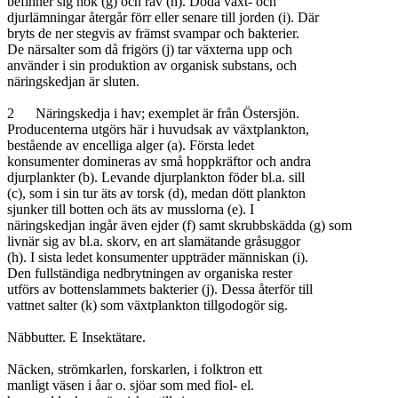
befinner sig hök (g) och räv (h). Döda växt- och

djurlämningar återgår förr eller senare till jorden (i). Där

bryts de ner stegvis av främst svampar och bakterier.

De närsalter som då frigörs (j) tar växterna upp och

använder i sin produktion av organisk substans, och

näringskedjan är sluten.

2	Näringskedja i hav; exemplet är från Östersjön.

Producenterna utgörs här i huvudsak av växtplankton,

bestående av encelliga alger (a). Första ledet

konsumenter domineras av små hoppkräftor och andra

djurplankter (b). Levande djurplankton föder bl.a. sill

(c), som i sin tur äts av torsk (d), medan dött plankton

sjunker till botten och äts av musslorna (e). I

näringskedjan ingår även ejder (f) samt skrubbskädda (g) som

livnär sig av bl.a. skorv, en art slamätande gråsuggor

(h). I sista ledet konsumenter uppträder människan (i).

Den fullständiga nedbrytningen av organiska rester

utförs av bottenslammets bakterier (j). Dessa återför till

vattnet salter (k) som växtplankton tillgodogör sig.

Näbbutter. E Insektätare.

Näcken, strömkarlen, forskarlen, i folktron ett

manligt väsen i åar o. sjöar som med fiol- el.
