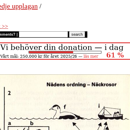
edje upplagan
/
t >>
mments?
|