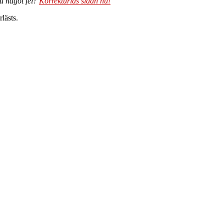
du något fel?
Korrekturläs sidan nu!
lästs.