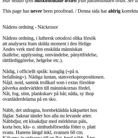
Här nedan syns
maskintolkade texten
från faksimilbilden ovan. Ser 
This page has
never
been proofread. / Denna sida har
aldrig
korrektur
Nådens ordning - Näckrosor

Nådens ordning, i luthersk ortodoxi olika försök

att analysera fram skilda moment i den Helige

Andes verk med den enskilda människan

(kallelse, upplysning, omvändelse, pånyttfödelse,

rättfärdiggörelse, helgelse etc.).

Nådig, i officiellt språk: kunglig (»på n.

befallning»). Nådiga luntan, statsverkspropositionen.

Nåjd, noid, samisk trollkarl som i extas försökte

påverka andevärlden till människornas fördel.

Nåt, fog, söm, plankskarv på båt; nåtla, sy ihop

ovanläderdelarna på en sko.

Näbb, det utdragna, hornbeklädda käkpartiet hos

fåglar. Saknar tänder hos alla nu levande arter.

Näbbdjur, ett kloakdjur med mörkbrun päls,

korta ben, klo- o. simhudsförsedda fötter o. platt

svans. Hanens längd inkl, svansen 60 cm.

Käkarna är utdragna till en flat, bred näbb. Äter
