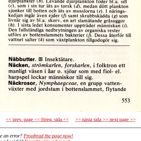
<< prev. page << föreg. sida <<
>> nästa sida >> next page >>
e an error?
Proofread the page now!