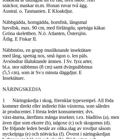
snäckor, maskar m.m. Honan ruvar två ägg.

Austral. o. Tasmanien. E Kloakdjur.

Näbbgädda, horngädda, hornfisk, långsmal

havsfisk, max. 90 cm, med förlängda, spetsiga käkar.

Gröna skelettben. N.ö. Atlanten, Östersjön.

Ätlig. E Fiskar II.

Näbbmöss, en grupp musliknande insektätare

med lång, spetsig nos, små ögon o. len päls.

Avsöndrar illaluktande ämnen. I Sv. fyra arter,

bl.a. stor näbbmus (8 cm) samt dvärgnäbbmus

(5,5 cm), som är Sv:s minsta däggdjur. E

Insektätare.

NÄRINGSKEDJA

1	Näringskedja i skog, förenklat typexempel. All föda

kommer direkt eller indirekt från växterna, som således

är producenter. I första ledet konsumenter, dvs.

växt-ätarna, återfinns många insekter, t.ex. bladlöss (a), men

även djur som ekorre (b), talgoxe (c) och skogsmus (d).

De följande leden består av olika.slag av rovdjur såsom

nyckelpiga (e) och nötväcka (f). Överst i näringskedjan
