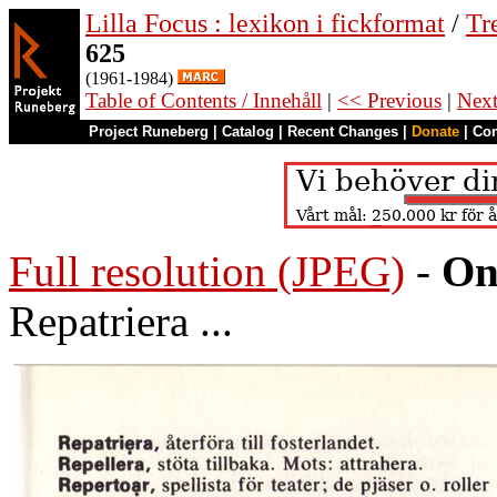
Lilla Focus : lexikon i fickformat
/
Tr
625
(1961-1984)
Table of Contents / Innehåll
|
<< Previous
|
Nex
Project Runeberg
|
Catalog
|
Recent Changes
|
Donate
|
Co
Full resolution (JPEG)
-
On
Repatriera ...