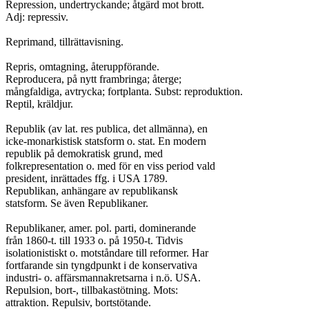
Repression, undertryckande; åtgärd mot brott.

Adj: repressiv.

Reprimand, tillrättavisning.

Repris, omtagning, återuppförande.

Reproducera, på nytt frambringa; återge;

mångfaldiga, avtrycka; fortplanta. Subst: reproduktion.

Reptil, kräldjur.

Republik (av lat. res publica, det allmänna), en

icke-monarkistisk statsform o. stat. En modern

republik på demokratisk grund, med

folkrepresentation o. med för en viss period vald

president, inrättades ffg. i USA 1789.

Republikan, anhängare av republikansk

statsform. Se även Republikaner.

Republikaner, amer. pol. parti, dominerande

från 1860-t. till 1933 o. på 1950-t. Tidvis

isolationistiskt o. motståndare till reformer. Har

fortfarande sin tyngdpunkt i de konservativa

industri- o. affärsmannakretsarna i n.ö. USA.

Repulsion, bort-, tillbakastötning. Mots:

attraktion. Repulsiv, bortstötande.
