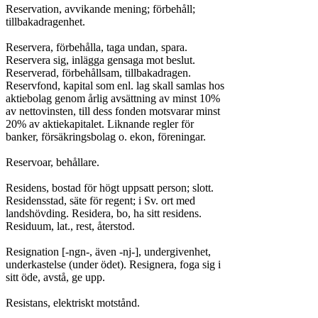
Reservation, avvikande mening; förbehåll;

tillbakadragenhet.

Reservera, förbehålla, taga undan, spara.

Reservera sig, inlägga gensaga mot beslut.

Reserverad, förbehållsam, tillbakadragen.

Reservfond, kapital som enl. lag skall samlas hos

aktiebolag genom årlig avsättning av minst 10%

av nettovinsten, till dess fonden motsvarar minst

20% av aktiekapitalet. Liknande regler för

banker, försäkringsbolag o. ekon, föreningar.

Reservoar, behållare.

Residens, bostad för högt uppsatt person; slott.

Residensstad, säte för regent; i Sv. ort med

landshövding. Residera, bo, ha sitt residens.

Residuum, lat., rest, återstod.

Resignation [-ngn-, även -nj-], undergivenhet,

underkastelse (under ödet). Resignera, foga sig i

sitt öde, avstå, ge upp.

Resistans, elektriskt motstånd.
