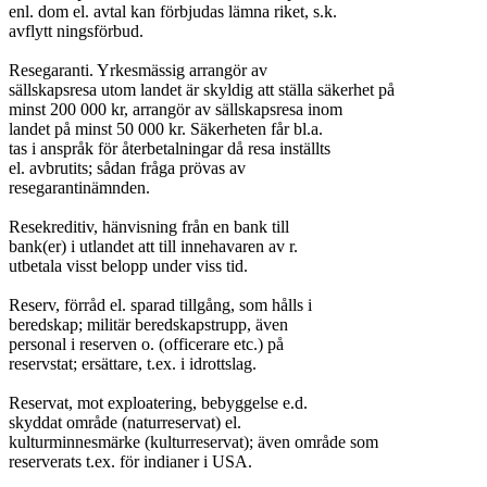
enl. dom el. avtal kan förbjudas lämna riket, s.k.

avflytt ningsförbud.

Resegaranti. Yrkesmässig arrangör av

sällskapsresa utom landet är skyldig att ställa säkerhet på

minst 200 000 kr, arrangör av sällskapsresa inom

landet på minst 50 000 kr. Säkerheten får bl.a.

tas i anspråk för återbetalningar då resa inställts

el. avbrutits; sådan fråga prövas av

resegarantinämnden.

Resekreditiv, hänvisning från en bank till

bank(er) i utlandet att till innehavaren av r.

utbetala visst belopp under viss tid.

Reserv, förråd el. sparad tillgång, som hålls i

beredskap; militär beredskapstrupp, även

personal i reserven o. (officerare etc.) på

reservstat; ersättare, t.ex. i idrottslag.

Reservat, mot exploatering, bebyggelse e.d.

skyddat område (naturreservat) el.

kulturminnesmärke (kulturreservat); även område som

reserverats t.ex. för indianer i USA.
