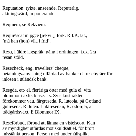
Reputation, rykte, anseende. Reputerlig,

aktningsvärd, imponerande.

Requiem, se Rekviem.

Requi^scat in pgce [rekvi-], förk. R.I.P., lat.,

’må han (hon) vila i frid’.

Resa, i äldre lagspråk: gång i ordningen, t.ex. 2:a

resan stöld.

Resecheck, eng. travellers’ cheque,

betalnings-anvisning utfärdad av banker el. resebyråer för

inlösen i utländsk bank.

Resgda, ett- el. fleråriga örter med gula el. vita

blommor i axlik klase. I s. Sv:s kusttrakter

förekommer vau, färgreseda, R. luteola, på Gotland

gulreseda, R. lutea. Luktresedan, R. odorqta, är

trädgårdsväxt. E Blommor IX.

Reseförbud, förbud att lämna en vistelseort. Kan

av myndighet utfärdas mot skuldsatt el. för brott

misstänkt person. Person med underhållsplikt
