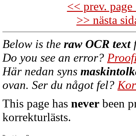
<< prev. page 
>> nästa si
Below is the
raw OCR text
f
Do you see an error?
Proof
Här nedan syns
maskintolk
ovan. Ser du något fel?
Kor
This page has
never
been pr
korrekturlästs.