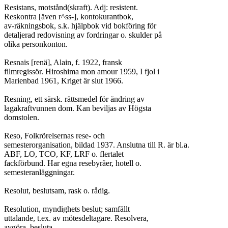
Resistans, motstånd(skraft). Adj: resistent.

Reskontra [även r^ss-], kontokurantbok,

av-räkningsbok, s.k. hjälpbok vid bokföring för

detaljerad redovisning av fordringar o. skulder på

olika personkonton.

Resnais [renä], Alain, f. 1922, fransk

filmregissör. Hiroshima mon amour 1959, I fjol i

Marienbad 1961, Kriget är slut 1966.

Resning, ett särsk. rättsmedel för ändring av

lagakraftvunnen dom. Kan beviljas av Högsta

domstolen.

Reso, Folkrörelsernas rese- och

semesterorganisation, bildad 1937. Anslutna till R. är bl.a.

ABF, LO, TCO, KF, LRF o. flertalet

fackförbund. Har egna resebyråer, hotell o.

semesteranläggningar.

Resolut, beslutsam, rask o. rådig.

Resolution, myndighets beslut; samfällt

uttalande, t.ex. av mötesdeltagare. Resolvera,

avgöra, besluta.
