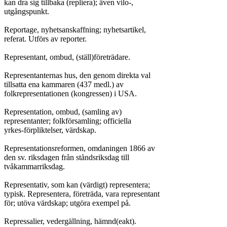
kan dra sig tillbaka (repliera); även vilo-,

utgångspunkt.

Reportage, nyhetsanskaffning; nyhetsartikel,

referat. Utförs av reporter.

Representant, ombud, (ställ)företrädare.

Representanternas hus, den genom direkta val

tillsatta ena kammaren (437 medl.) av

folkrepresentationen (kongressen) i USA.

Representation, ombud, (samling av)

representanter; folkförsamling; officiella

yrkes-förpliktelser, värdskap.

Representationsreformen, omdaningen 1866 av

den sv. riksdagen från ståndsriksdag till

tvåkammarriksdag.

Representativ, som kan (värdigt) representera;

typisk. Representera, företräda, vara representant

för; utöva värdskap; utgöra exempel på.

Repressalier, vedergällning, hämnd(eakt).
