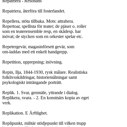
Repatriera - Resonans

Repatriera, återföra till fosterlandet.

Repellera, stöta tillbaka. Mots: attrahera.

Repertoar, spellista för teater; de pjäser o. roller

som en teaterensemble resp, en skådesp. har

inövat; de stycken som en orkester spelar etc.

Repetergevär, magasinförsett gevär, som

om-laddas med ett enkelt handgrepp.

Repetition, upprepning; inövning.

Repin, Ilja, 1844-1930, rysk målare. Realistiska

folklivsskildringar, historiemålningar samt

psykologiskt inträngande porträtt.

Replik. 1. Svar, genmäle, yttrande i dialog.

Replikera, svara. - 2. En konstnärs kopia av eget

verk.

Replikation. E Ärftlighet.

Replipunkt, militär stödjepunkt till vilken trupp
