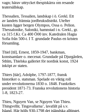
vagn; härav uttrycket thespiskärra om resande

teatersällskap.

Thessalien, Tessalien, landskap i ö. Grekl. Ett

av landets främsta jordbruksdistrikt. Utefter

kusten ligger bergen Olympos, Ossa o. Pelion.

Thessalonike, Saloniki, hamnstad i n. Grekl., gr.

ca 315 f.Kr. Ca 400 Ö00 inv. Katedralen Hagia

Sofia från 500-t. I T. grundade Paulus en kristen

församling.

Thiel [til], Ernest, 1859-1947, bankman,

konstsamlare o. mecenat. Grundade på Djurgården,

Sthlm, Thielska galleriet för nordisk konst, 1924

inköpt av staten.

Thiers [tiär], Adolphe, 1797-1877, fransk

historiker o. statsman. Spelade en viktig roll

under revolutionerna 1830 o. 1848. Frankrikes

president 1871-73. Franska revolutionens historia

1-8, 1823-27.

Thieu, Nguyen Van, se Nguyen Van Thieu.

Thingvellir, Tingsvallarna’, lavafält på s.v.

Island. Här hölls 930-1798 det isländska alltinget.
