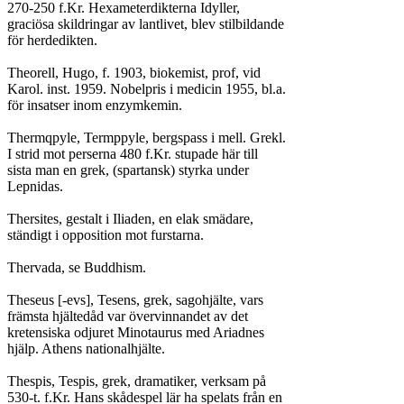
270-250 f.Kr. Hexameterdikterna Idyller,

graciösa skildringar av lantlivet, blev stilbildande

för herdedikten.

Theorell, Hugo, f. 1903, biokemist, prof, vid

Karol. inst. 1959. Nobelpris i medicin 1955, bl.a.

för insatser inom enzymkemin.

Thermqpyle, Termppyle, bergspass i mell. Grekl.

I strid mot perserna 480 f.Kr. stupade här till

sista man en grek, (spartansk) styrka under

Lepnidas.

Thersites, gestalt i Iliaden, en elak smädare,

ständigt i opposition mot furstarna.

Thervada, se Buddhism.

Theseus [-evs], Tesens, grek, sagohjälte, vars

främsta hjältedåd var övervinnandet av det

kretensiska odjuret Minotaurus med Ariadnes

hjälp. Athens nationalhjälte.

Thespis, Tespis, grek, dramatiker, verksam på

530-t. f.Kr. Hans skådespel lär ha spelats från en
