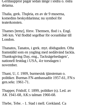
Gerillauppror pågår sedan länge i södra o. östra

delarna.

Thalia, grek. Thqleia, en av de 9 muserna,

komedins beskyddarinna; nu symbol för

teaterkonsten.

Thames [temz], försv. Themsen, flod i s. Engl.

346 km. Vid flodtid segelbar för oceanbåtar till

London.

Thanatos, Tanatos, i grek. myt. dödsguden. Ofta

framställd som en yngling med nedåtvänd fackla.

Thanksgiving Day, eng., Tacksägelsedagen’,

nationell festdag i USA, 4:e torsdagen i

november.

Thant, U, f. 1909, burmesisk tjänsteman o.

politiker. Burmas FN-ambassadör 1957-61, FN:s

gen.sekr. 1961-71.

Thapper, Fridolf, f. 1899, politiker (s). Led. av

AK 1941-68, AK:s talman 1960-68.

Thebe, Tebe. - 1. Stad i mell. Grekland. Ca
