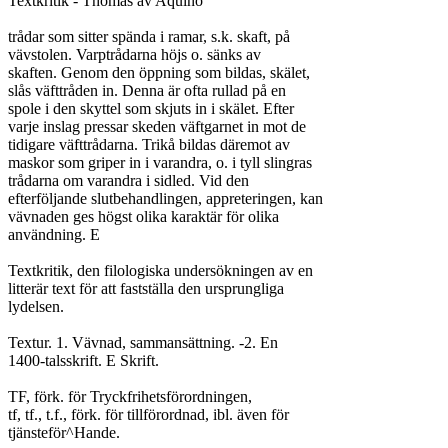
Textkritik - Thomas av Aquino

trådar som sitter spända i ramar, s.k. skaft, på

vävstolen. Varptrådarna höjs o. sänks av

skaften. Genom den öppning som bildas, skälet,

slås väfttråden in. Denna är ofta rullad på en

spole i den skyttel som skjuts in i skälet. Efter

varje inslag pressar skeden väftgarnet in mot de

tidigare väfttrådarna. Trikå bildas däremot av

maskor som griper in i varandra, o. i tyll slingras

trådarna om varandra i sidled. Vid den

efterföljande slutbehandlingen, appreteringen, kan

vävnaden ges högst olika karaktär för olika

användning. E

Textkritik, den filologiska undersökningen av en

litterär text för att fastställa den ursprungliga

lydelsen.

Textur. 1. Vävnad, sammansättning. -2. En

1400-talsskrift. E Skrift.

TF, förk. för Tryckfrihetsförordningen,

tf, tf., t.f., förk. för tillförordnad, ibl. även för

tjänsteför^Hande.
