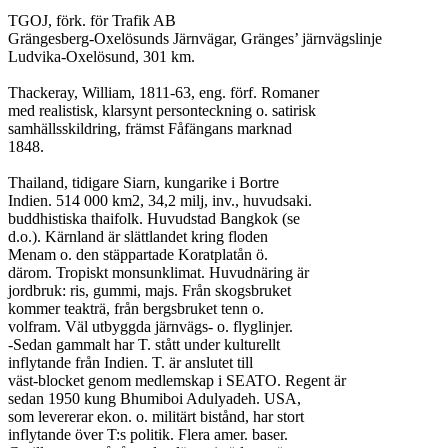
TGOJ, förk. för Trafik AB

Grängesberg-Oxelösunds Järnvägar, Gränges’ järnvägslinje

Ludvika-Oxelösund, 301 km.

Thackeray, William, 1811-63, eng. förf. Romaner

med realistisk, klarsynt personteckning o. satirisk

samhällsskildring, främst Fåfängans marknad

1848.

Thailand, tidigare Siarn, kungarike i Bortre

Indien. 514 000 km2, 34,2 milj, inv., huvudsaki.

buddhistiska thaifolk. Huvudstad Bangkok (se

d.o.). Kärnland är slättlandet kring floden

Menam o. den stäppartade Koratplatån ö.

därom. Tropiskt monsunklimat. Huvudnäring är

jordbruk: ris, gummi, majs. Från skogsbruket

kommer teakträ, från bergsbruket tenn o.

volfram. Väl utbyggda järnvägs- o. flyglinjer.

-Sedan gammalt har T. stått under kulturellt

inflytande från Indien. T. är anslutet till

väst-blocket genom medlemskap i SEATO. Regent är

sedan 1950 kung Bhumiboi Adulyadeh. USA,

som levererar ekon. o. militärt bistånd, har stort

inflytande över T:s politik. Flera amer. baser.
