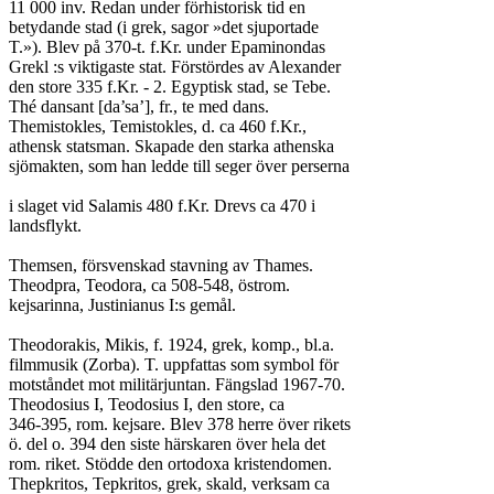
11 000 inv. Redan under förhistorisk tid en

betydande stad (i grek, sagor »det sjuportade

T.»). Blev på 370-t. f.Kr. under Epaminondas

Grekl :s viktigaste stat. Förstördes av Alexander

den store 335 f.Kr. - 2. Egyptisk stad, se Tebe.

Thé dansant [da’sa’], fr., te med dans.

Themistokles, Temistokles, d. ca 460 f.Kr.,

athensk statsman. Skapade den starka athenska

sjömakten, som han ledde till seger över perserna

i slaget vid Salamis 480 f.Kr. Drevs ca 470 i

landsflykt.

Themsen, försvenskad stavning av Thames.

Theodpra, Teodora, ca 508-548, östrom.

kejsarinna, Justinianus I:s gemål.

Theodorakis, Mikis, f. 1924, grek, komp., bl.a.

filmmusik (Zorba). T. uppfattas som symbol för

motståndet mot militärjuntan. Fängslad 1967-70.

Theodosius I, Teodosius I, den store, ca

346-395, rom. kejsare. Blev 378 herre över rikets

ö. del o. 394 den siste härskaren över hela det

rom. riket. Stödde den ortodoxa kristendomen.

Thepkritos, Tepkritos, grek, skald, verksam ca
