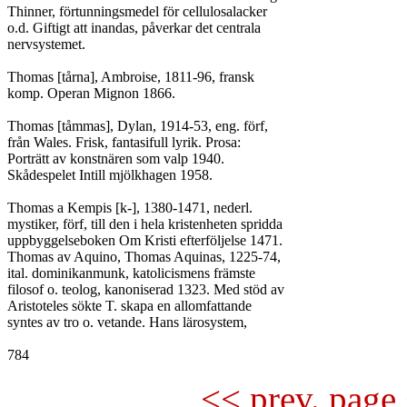
Thinner, förtunningsmedel för cellulosalacker

o.d. Giftigt att inandas, påverkar det centrala

nervsystemet.

Thomas [tårna], Ambroise, 1811-96, fransk

komp. Operan Mignon 1866.

Thomas [tåmmas], Dylan, 1914-53, eng. förf,

från Wales. Frisk, fantasifull lyrik. Prosa:

Porträtt av konstnären som valp 1940.

Skådespelet Intill mjölkhagen 1958.

Thomas a Kempis [k-], 1380-1471, nederl.

mystiker, förf, till den i hela kristenheten spridda

uppbyggelseboken Om Kristi efterföljelse 1471.

Thomas av Aquino, Thomas Aquinas, 1225-74,

ital. dominikanmunk, katolicismens främste

filosof o. teolog, kanoniserad 1323. Med stöd av

Aristoteles sökte T. skapa en allomfattande

syntes av tro o. vetande. Hans lärosystem,

<< prev. page 