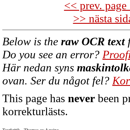
<< prev. page 
>> nästa si
Below is the
raw OCR text
f
Do you see an error?
Proof
Här nedan syns
maskintolk
ovan. Ser du något fel?
Kor
This page has
never
been pr
korrekturlästs.