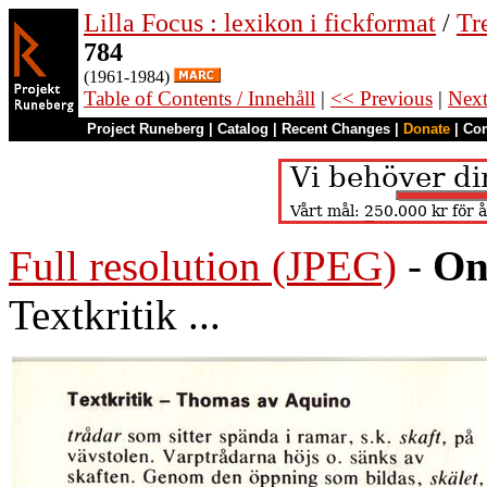
Lilla Focus : lexikon i fickformat
/
Tr
784
(1961-1984)
Table of Contents / Innehåll
|
<< Previous
|
Nex
Project Runeberg
|
Catalog
|
Recent Changes
|
Donate
|
Co
Full resolution (JPEG)
-
On
Textkritik ...