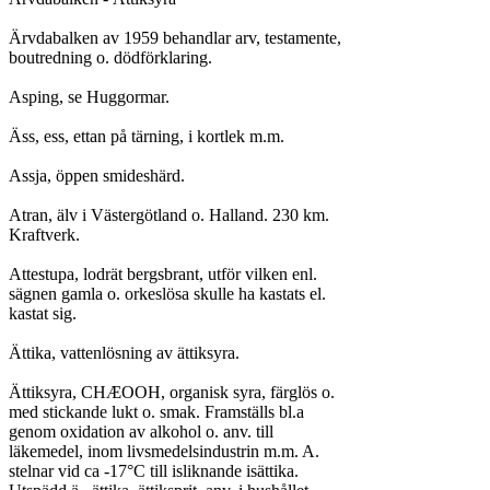
Ärvdabalken av 1959 behandlar arv, testamente,

boutredning o. dödförklaring.

Asping, se Huggormar.

Äss, ess, ettan på tärning, i kortlek m.m.

Assja, öppen smideshärd.

Atran, älv i Västergötland o. Halland. 230 km.

Kraftverk.

Attestupa, lodrät bergsbrant, utför vilken enl.

sägnen gamla o. orkeslösa skulle ha kastats el.

kastat sig.

Ättika, vattenlösning av ättiksyra.

Ättiksyra, CHÆOOH, organisk syra, färglös o.

med stickande lukt o. smak. Framställs bl.a

genom oxidation av alkohol o. anv. till

läkemedel, inom livsmedelsindustrin m.m. A.

stelnar vid ca -17°C till isliknande isättika.
