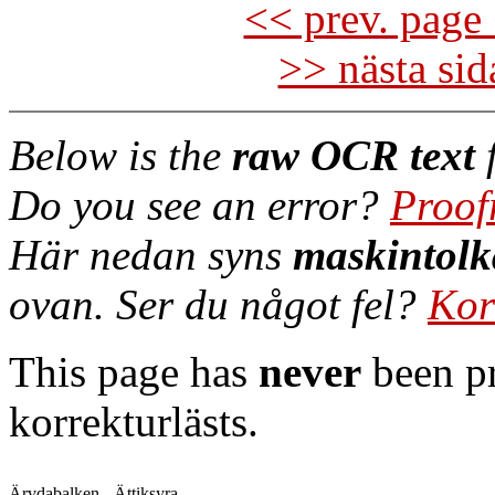
<< prev. page 
>> nästa si
Below is the
raw OCR text
f
Do you see an error?
Proof
Här nedan syns
maskintolk
ovan. Ser du något fel?
Kor
This page has
never
been pr
korrekturlästs.
Ärvdabalken - Ättiksyra
