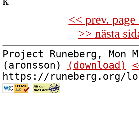
k
<< prev. page 
>> nästa si
Project Runeberg, Mon M
(aronsson)
(download)
<
https://runeberg.org/lo