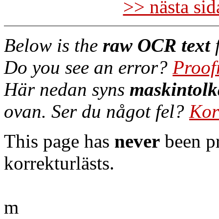
>> nästa si
Below is the
raw OCR text
f
Do you see an error?
Proof
Här nedan syns
maskintolk
ovan. Ser du något fel?
Kor
This page has
never
been pr
korrekturlästs.
m