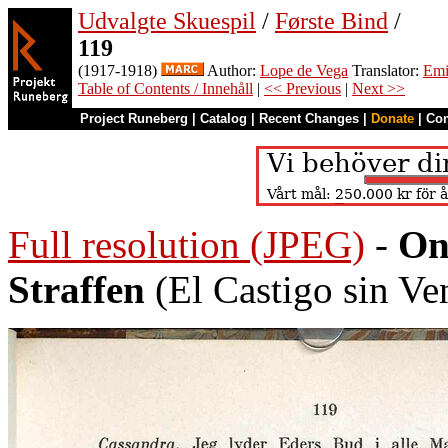
Udvalgte Skuespil
/
Første Bind
/
119
(1917-1918)
Author:
Lope de Vega
Translator:
Emi
Table of Contents / Innehåll
|
<< Previous
|
Next >>
Project Runeberg
|
Catalog
|
Recent Changes
|
Donate
|
Co
Full resolution (JPEG)
-
On
Straffen
(El Castigo sin Ve