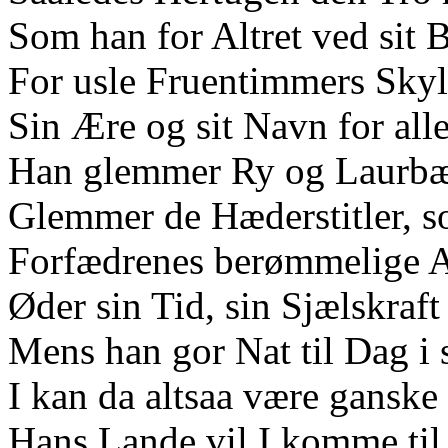
Som han for Altret ved sit B
For usle Fruentimmers Skyl
Sin Ære og sit Navn for all
Han glemmer Ry og Laurbær
Glemmer de Hæderstitler, s
Forfædrenes berømmelige A
Øder sin Tid, sin Sjælskraf
Mens han gor Nat til Dag i s
I kan da altsaa være ganske 
Hans Lande vil I komme til 