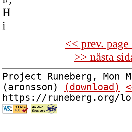
H
i
<< prev. page 
>> nästa si
Project Runeberg, Mon M
(aronsson)
(download)
<
https://runeberg.org/lo