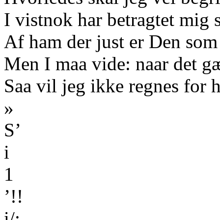
I vistnok har betragtet mi
Af ham der just er Den som
Men I maa vide: naar det gæ
Saa vil jeg ikke regnes for 
»
S’
i
1
’!!
i/;