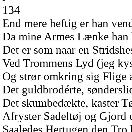
134
End mere heftig er han vend
Da mine Armes Lænke han h
Det er som naar en Stridshes
Ved Trommens Lyd (jeg kys
Og strør omkring sig Flige 
Det guldbrodérte, sønderslid
Det skumbedækte, kaster Tøj
Afryster Sadeltøj og Gjor
Saaledes Hertugen den Tro 