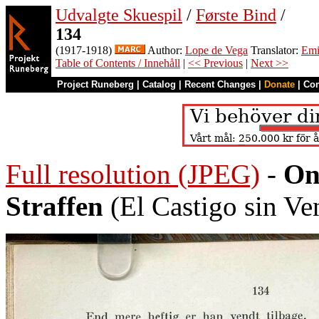
Udvalgte Skuespil
/
Første Bind
/
134
(1917-1918)
Author:
Lope de Vega
Translator:
Emi
Table of Contents / Innehåll
|
<< Previous
|
Next >>
Project Runeberg
|
Catalog
|
Recent Changes
|
Donate
|
Co
Full resolution (JPEG)
-
On
Straffen
(El Castigo sin Ve