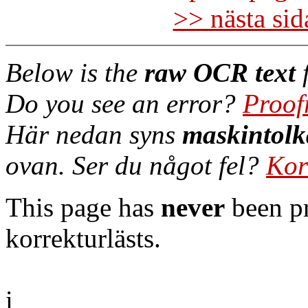
>> nästa si
Below is the
raw OCR text
f
Do you see an error?
Proof
Här nedan syns
maskintolk
ovan. Ser du något fel?
Kor
This page has
never
been pr
korrekturlästs.
i