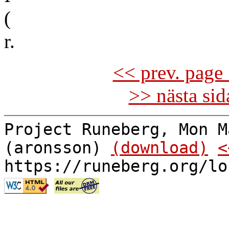
(
r.
<< prev. page 
>> nästa si
Project Runeberg, Mon M
(aronsson)
(download)
<
https://runeberg.org/lo