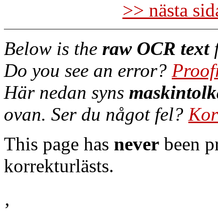
>> nästa si
Below is the
raw OCR text
f
Do you see an error?
Proof
Här nedan syns
maskintolk
ovan. Ser du något fel?
Kor
This page has
never
been pr
korrekturlästs.
’