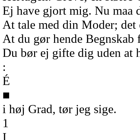
Ej have gjort mig. Nu maa 
At tale med din Moder; det e
At du gør hende Begnskab f
Du bør ej gifte dig uden at 
:
É
■
i høj Grad, tør jeg sige.
1
I