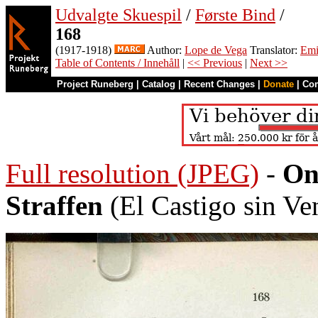
Udvalgte Skuespil
/
Første Bind
/
168
(1917-1918)
Author:
Lope de Vega
Translator:
Emi
Table of Contents / Innehåll
|
<< Previous
|
Next >>
Project Runeberg
|
Catalog
|
Recent Changes
|
Donate
|
Co
Full resolution (JPEG)
-
On
Straffen
(El Castigo sin Ve