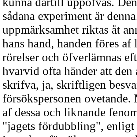
kunna därtill uppöfvas. Den
sådana experiment är denna
uppmärksamhet riktas åt anna
hans hand, handen föres af l
rörelser och öfverlämnas efte
hvarvid ofta händer att den af
skrifva, ja, skriftligen besv
försökspersonen ovetande. M
af dessa och liknande fenom
"jagets fördubbling", enligt