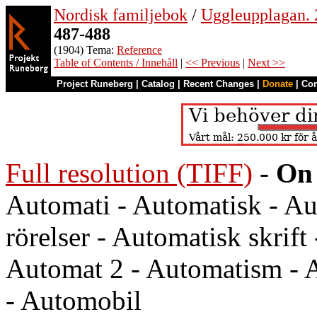
Nordisk familjebok
/
Uggleupplagan. 
487-488
(1904) Tema:
Reference
Table of Contents / Innehåll
|
<< Previous
|
Next >>
Project Runeberg
|
Catalog
|
Recent Changes
|
Donate
|
Co
Full resolution (TIFF)
-
On 
Automati - Automatisk - Au
rörelser - Automatisk skrift
Automat 2 - Automatism - 
- Automobil