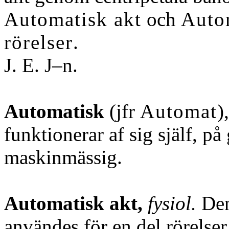
Automatisk akt
och
Auto
rörelser
.
J. E. J–n.
Automatisk
(jfr
Automat
)
funktionerar af sig själf, p
maskinmässig.
Automatisk akt,
fysiol.
Den
användes för en del rörelser