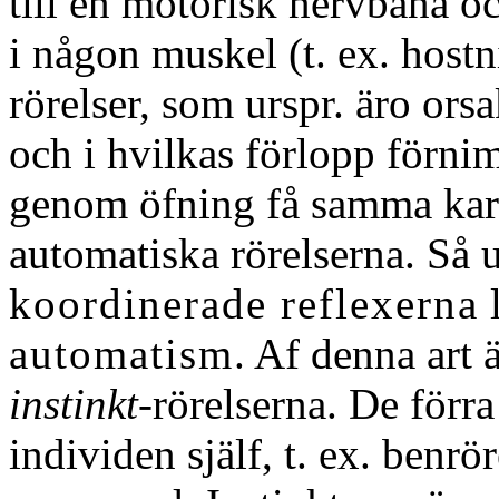
till en motorisk nervbana oc
i någon muskel (t. ex. host
rörelser, som urspr. äro ors
och i hvilkas förlopp förni
genom öfning få samma kar
automatiska rörelserna. Så 
koordinerade reflexerna
l
automatism
. Af denna art 
instinkt-
rörelserna. De förra
individen själf, t. ex. benr