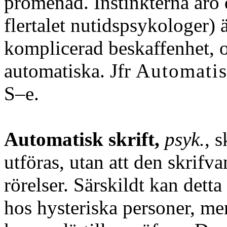
promenad. Instinkterna äro 
flertalet nutidspsykologer) ä
komplicerad beskaffenhet, o
automatiska. Jfr
Automatis
S–e.
Automatisk skrift,
psyk.
, 
utföras, utan att den skrif
rörelser. Särskildt kan dett
hos hysteriska personer, m