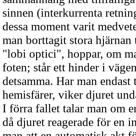
sinnen (interkurrenta retning
dessa moment varit medvete
man borttagit stora hjärnan 
"lobi optici", hoppar, om ma
foten; står ett hinder i väge
detsamma. Har man endast ta
hemisfärer, viker djuret und
I förra fallet talar man om en
då djuret reagerade för en i
man att en automatisk akt fö