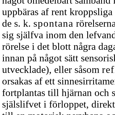
något omedelbart samband m
uppbäras af rent kroppsliga 
de s. k.
spontana
rörelsern
sig själfva inom den lefvand
rörelse i det blott några da
innan på något sätt sensori
utvecklade), eller såsom
re
orsakas af ett sinnesirritame
fortplantas till hjärnan och
själslifvet i förloppet, dire