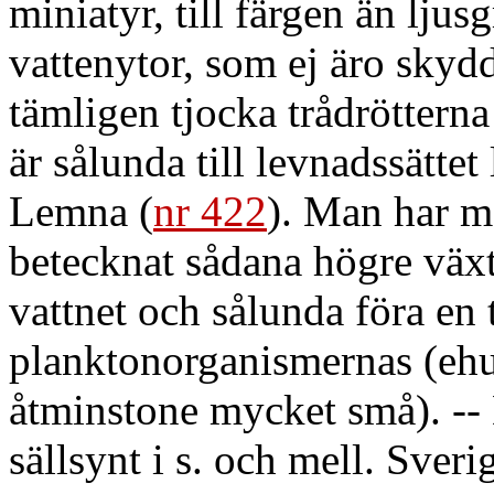
miniatyr, till färgen än lju
vattenytor, som ej äro skyd
tämligen tjocka trådrötterna
är sålunda till levnadssättet 
Lemna (
nr 422
). Man har 
betecknat sådana högre växte
vattnet och sålunda föra en 
planktonorganismernas (ehu
åtminstone mycket små). --
sällsynt i s. och mell. Sver