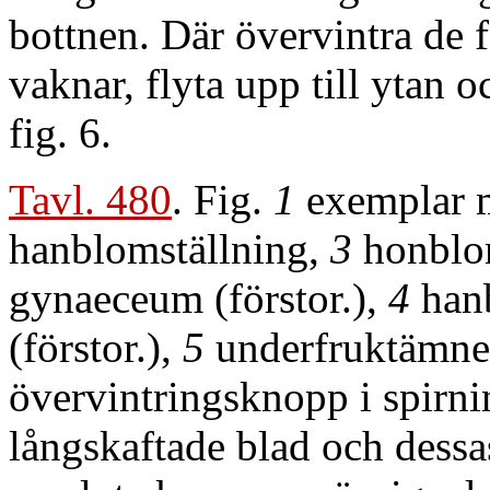
bottnen. Där övervintra de fö
vaknar, flyta upp till ytan o
fig. 6.
Tavl. 480
. Fig.
1
exemplar
hanblomställning,
3
honblo
gynaeceum (förstor.),
4
han
(förstor.),
5
underfruktämnet
övervintringsknopp i spirni
långskaftade blad och dessas