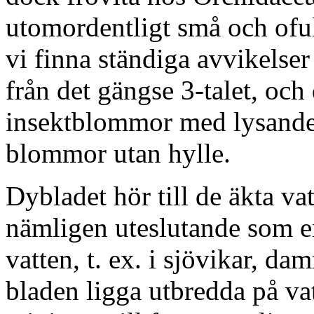
utomordentligt små och oful
vi finna ständiga avvikelse
från det gängse 3-talet, oc
insektblommor med lysande 
blommor utan hylle.
Dybladet hör till de äkta va
nämligen uteslutande som en 
vatten, t. ex. i sjövikar, d
bladen ligga utbredda på va