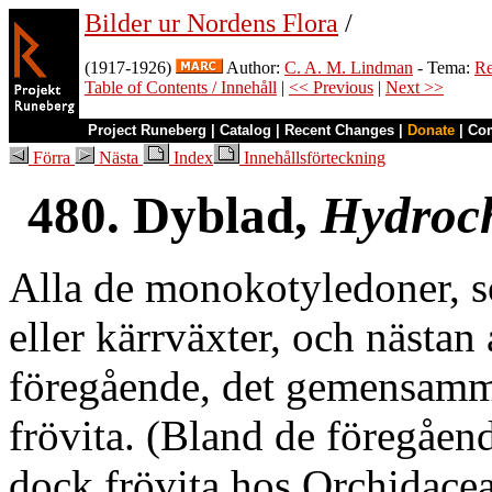
Bilder ur Nordens Flora
/
(1917-1926)
Author:
C. A. M. Lindman
- Tema:
Re
Table of Contents / Innehåll
|
<< Previous
|
Next >>
Project Runeberg
|
Catalog
|
Recent Changes
|
Donate
|
Co
Förra
Nästa
Index
Innehållsförteckning
480. Dyblad,
Hydroc
Alla de monokotyledoner, so
eller kärrväxter, och nästan a
föregående, det gemensamma
frövita. (Bland de föregåe
dock frövita hos Orchidace