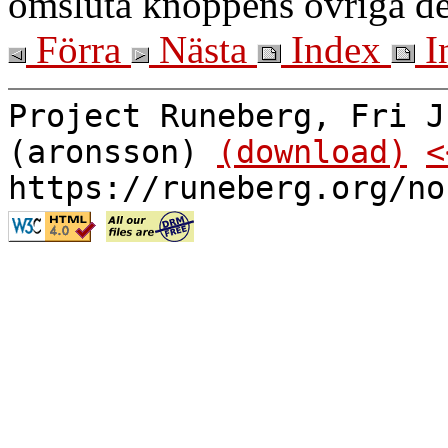
omsluta knoppens övriga de
Förra
Nästa
Index
I
Project Runeberg, Fri J
(aronsson)
(download)
<
https://runeberg.org/no