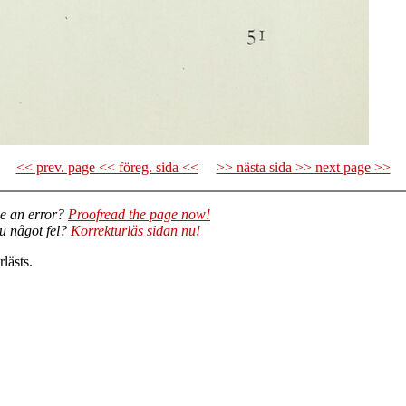
<< prev. page << föreg. sida <<
>> nästa sida >> next page >>
e an error?
Proofread the page now!
du något fel?
Korrekturläs sidan nu!
lästs.