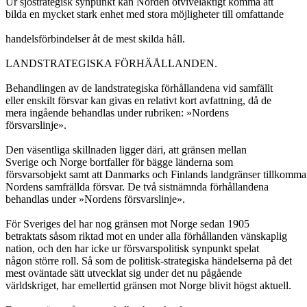
Ur sjöstrategisk synpunkt kan Norden otvivelaktigt komma att
bilda en mycket stark enhet med stora möjligheter till omfattande
handelsförbindelser åt de mest skilda håll.
LANDSTRATEGISKA FÖRHÄÅLLANDEN.
Behandlingen av de landstrategiska förhållandena vid samfällt
eller enskilt försvar kan givas en relativt kort avfattning, då de
mera ingående behandlas under rubriken: »Nordens
försvarslinje».
Den väsentliga skillnaden ligger däri, att gränsen mellan
Sverige och Norge bortfaller för bägge länderna som
försvarsobjekt samt att Danmarks och Finlands landgränser tillkomma
Nordens samfrällda försvar. De två sistnämnda förhållandena
behandlas under »Nordens försvarslinje».
För Sveriges del har nog gränsen mot Norge sedan 1905
betraktats såsom riktad mot en under alla förhållanden vänskaplig
nation, och den har icke ur försvarspolitisk synpunkt spelat
någon större roll. Så som de politisk-strategiska händelserna på det
mest oväntade sätt utvecklat sig under det nu pågående
världskriget, har emellertid gränsen mot Norge blivit högst aktuell.