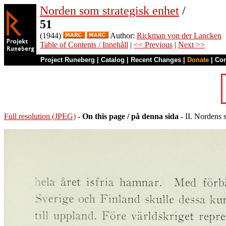
Norden som strategisk enhet
/
51
(1944)
Author:
Rickman von der Lancken
Table of Contents / Innehåll
|
<< Previous
|
Next >>
Project Runeberg
|
Catalog
|
Recent Changes
|
Donate
|
Co
Full resolution (JPEG)
-
On this page / på denna sida
- II. Nordens s