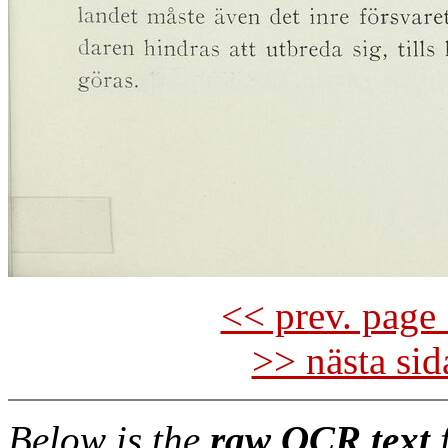
<< prev. page 
>> nästa si
Below is the
raw OCR text
f