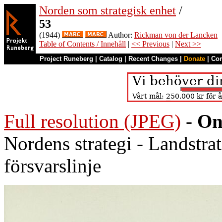
Norden som strategisk enhet
/
53
(1944)
Author:
Rickman von der Lancken
Table of Contents / Innehåll
|
<< Previous
|
Next >>
Project Runeberg
|
Catalog
|
Recent Changes
|
Donate
|
Co
Full resolution (JPEG)
-
On
Nordens strategi - Landstra
försvarslinje