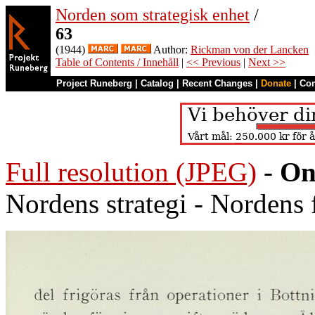
Norden som strategisk enhet
/
63
(1944)
Author:
Rickman von der Lancken
Table of Contents / Innehåll
|
<< Previous
|
Next >>
Project Runeberg
|
Catalog
|
Recent Changes
|
Donate
|
Co
Full resolution (JPEG)
-
On
Nordens strategi - Nordens 