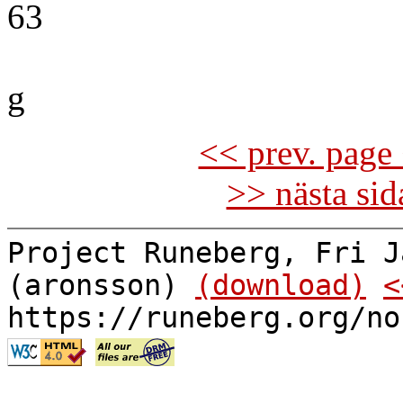
63
g
<< prev. page 
>> nästa si
Project Runeberg, Fri J
(aronsson)
(download)
<
https://runeberg.org/no