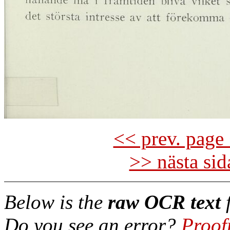
<< prev. page 
>> nästa si
Below is the
raw OCR text
f
Do you see an error?
Proof