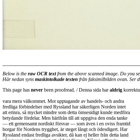
Below is the
raw OCR text
from the above scanned image. Do you se
Här nedan syns
maskintolkade texten
från faksimilbilden ovan. Ser 
This page has
never
been proofread. / Denna sida har
aldrig
korrektur
vara mera välkommet. Mot upptagande av handels- och andra
fredliga förbindelser med Ryssland har säkerligen Norden intet
att erinra, så mycket mindre som detta ömsesidigt kunde medföra
betydande fördelar. Men härifrån till att uppgiva den enda tanke
— ett gemensamt nordiskt försvar — som även i en oviss framtid
borgar för Nordens trygghet, är steget långt och ödesdigert. Har
Ryssland endast fredliga avsikter, då kan ej heller från detta land