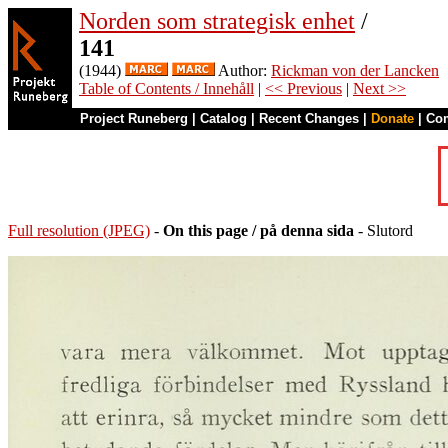
Norden som strategisk enhet
/
141
(1944)
Author:
Rickman von der Lancken
Table of Contents / Innehåll
|
<< Previous
|
Next >>
Project Runeberg
|
Catalog
|
Recent Changes
|
Donate
|
Co
Full resolution (JPEG)
-
On this page / på denna sida
- Slutord