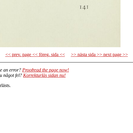
<< prev. page << föreg. sida <<
>> nästa sida >> next page >>
e an error?
Proofread the page now!
du något fel?
Korrekturläs sidan nu!
lästs.