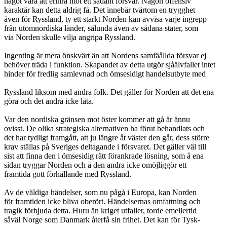
något vara att erinra mot ett sådant försvar. Någon offensiv
karaktär kan detta aldrig få. Det innebär tvärtom en trygghet
även för Ryssland, ty ett starkt Norden kan avvisa varje ingrepp
från utomnordiska länder, sålunda även av sådana stater, som
via Norden skulle vilja angripa Ryssland.
Ingenting är mera önskvärt än att Nordens samfäållda försvar ej
behöver träda i funktion. Skapandet av detta utgör sjåälvfallet intet
hinder för fredlig samlevnad och ömsesidigt handelsutbyte med
Ryssland liksom med andra folk. Det gäller för Norden att det ena
göra och det andra icke låta.
Var den nordiska gränsen mot öster kommer att gå är ännu
ovisst. De olika strategiska alternativen ha förut behandlats och
det har tydligt framgått, att ju längre åt väster den går, dess större
krav ställas på Sveriges deltagande i försvaret. Det gäller väl till
sist att finna den i ömsesidig rätt förankrade lösning, som å ena
sidan tryggar Norden och å den andra icke omöjliggör ett
framtida gott förhållande med Ryssland.
Av de väldiga händelser, som nu pågå i Europa, kan Norden
för framtiden icke bliva oberört. Händelsernas omfattning och
tragik förbjuda detta. Huru än kriget utfaller, torde emellertid
såväl Norge som Danmark återfå sin frihet. Det kan för Tysk-