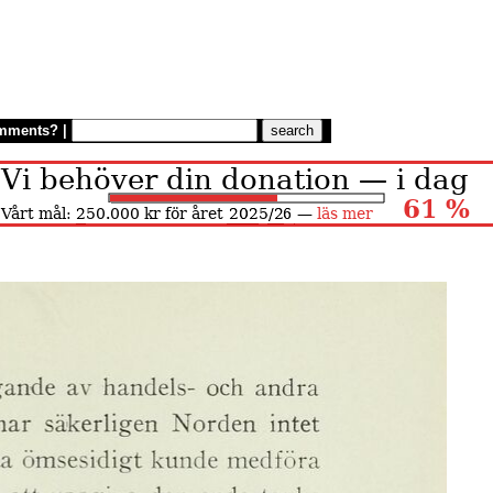
mments?
|