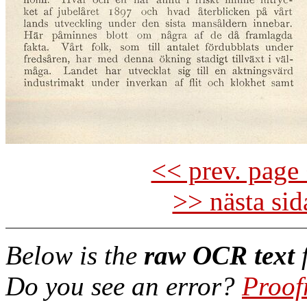
<< prev. page 
>> nästa si
Below is the
raw OCR text
f
Do you see an error?
Proof