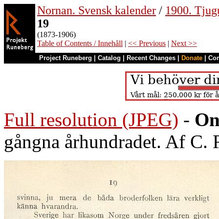
Nornan. Svensk kalender
/
1900. Tjug
19
(1873-1906)
Table of Contents / Innehåll
|
<< Previous
|
Next >>
Project Runeberg
|
Catalog
|
Recent Changes
|
Donate
|
Co
Full resolution (JPEG)
-
On
gångna århundradet. Af C.