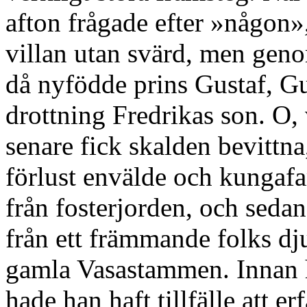
afton frågade efter »någon»
villan utan svärd, men ge
då nyfödde prins Gustaf, G
drottning Fredrikas son. O,
senare fick skalden bevittna
förlust envälde och kungafa
från fosterjorden, och seda
från ett främmande folks d
gamla Vasastammen. Innan h
hade han haft tillfälle att er