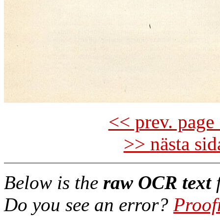
<< prev. page 
>> nästa si
Below is the
raw OCR text
f
Do you see an error?
Proof