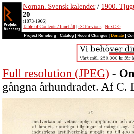
Nornan. Svensk kalender
/
1900. Tjug
20
(1873-1906)
Table of Contents / Innehåll
|
<< Previous
|
Next >>
Project Runeberg
|
Catalog
|
Recent Changes
|
Donate
|
Co
Full resolution (JPEG)
-
On
gångna århundradet. Af C.