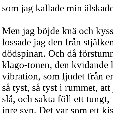
som jag kallade min älskad
Men jag böjde knä och kys
lossade jag den från stjälke
dödspinan. Och då förstum
klago-tonen, den kvidande 
vibration, som ljudet från e
så tyst, så tyst i rummet, att
slå, och sakta föll ett tungt
inre syn. Det var som ett kis