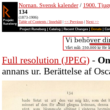
Nornan. Svensk kalender
/
1900. Tjug
134
(1873-1906)
Table of Contents / Innehåll
|
<< Previous
|
Next >>
Project Runeberg
|
Catalog
|
Recent Changes
|
Donate
|
Co
Full resolution (JPEG)
-
On
annans ur. Berättelse af Osc