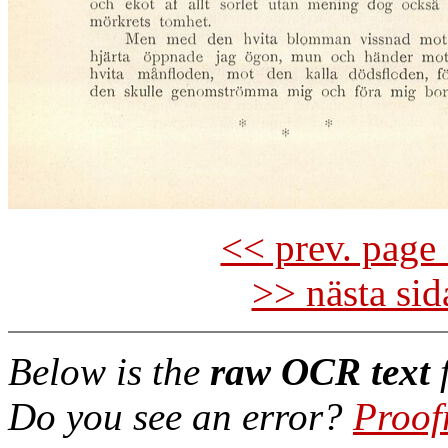
<< prev. page 
>> nästa si
Below is the
raw OCR text
f
Do you see an error?
Proof