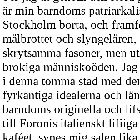
är min barndoms patriarkali
Stockholm borta, och framfö
målbrottet och slyngelåren,
skrytsamma fasoner, men uta
brokiga människoöden. Jag
i denna tomma stad med den
fyrkantiga idealerna och läng
barndoms originella och lif
till Foronis italienskt lifiig
kaféet, synes mig salen lik