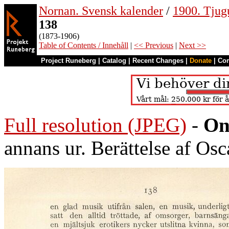
Nornan. Svensk kalender
/
1900. Tjug
138
(1873-1906)
Table of Contents / Innehåll
|
<< Previous
|
Next >>
Project Runeberg
|
Catalog
|
Recent Changes
|
Donate
|
Co
Full resolution (JPEG)
-
On
annans ur. Berättelse af Osc