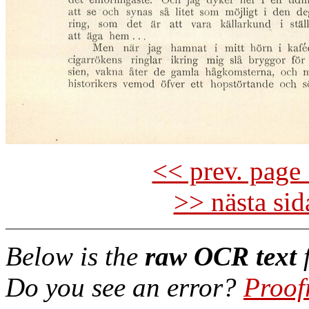
<< prev. page 
>> nästa si
Below is the
raw OCR text
f
Do you see an error?
Proof