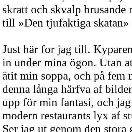
skratt och skvalp brusande 
till »Den tjufaktiga skatan» 
Just här for jag till. Kypare
in under mina ögon. Utan at
ätit min soppa, och på fem m
denna långa härfva af bilde
upp för min fantasi, och jag 
modern restaurants lyx af s
Ser jag ut genom den stora 