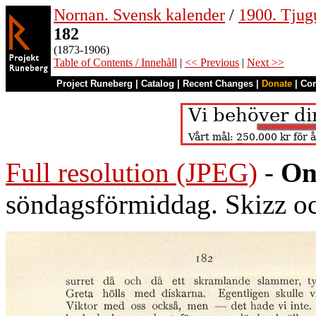
Nornan. Svensk kalender
/
1900. Tjug
182
(1873-1906)
Table of Contents / Innehåll
|
<< Previous
|
Next >>
Project Runeberg
|
Catalog
|
Recent Changes
|
Donate
|
Co
Full resolution (JPEG)
-
On
söndagsförmiddag. Skizz oc