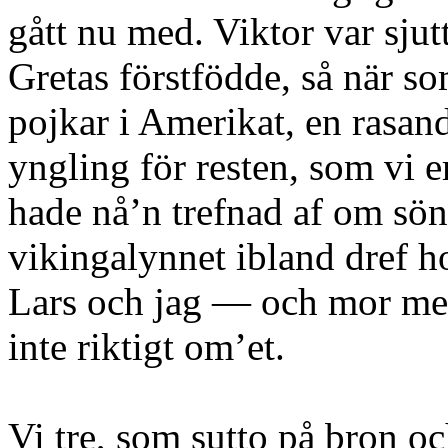
gått nu med. Viktor var sjut
Gretas förstfödde, så när so
pojkar i Amerikat, en rasan
yngling för resten, som vi e
hade nå’n trefnad af om sön
vikingalynnet ibland dref h
Lars och jag — och mor me
inte riktigt om’et.
Vi tre, som sutto på bron o