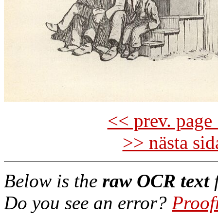
<< prev. page 
>> nästa si
Below is the
raw OCR text
f
Do you see an error?
Proof