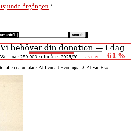
usjunde årgången
/
mments?
|
ter af en naturhatare. Af Lennart Hennings - 2. Älfvan Eko