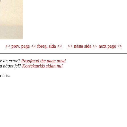
<< prev. page << föreg. sida <<
>> nästa sida >> next page >>
e an error?
Proofread the page now!
du något fel?
Korrekturläs sidan nu!
lästs.