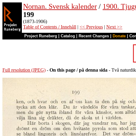
Nornan. Svensk kalender
/
1900. Tjug
199
(1873-1906)
Table of Contents / Innehåll
|
<< Previous
|
Next >>
Project Runeberg
|
Catalog
|
Recent Changes
|
Donate
|
Co
Full resolution (JPEG)
-
On this page / på denna sida
- Två naturdik