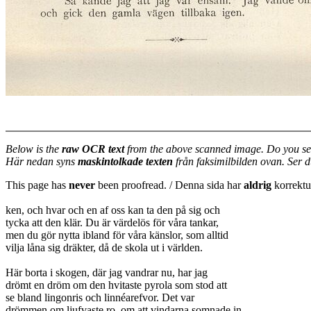
Below is the
raw OCR text
from the above scanned image. Do you se
Här nedan syns
maskintolkade texten
från faksimilbilden ovan. Ser 
This page has
never
been proofread. / Denna sida har
aldrig
korrektur
ken, och hvar och en af oss kan ta den på sig och
tycka att den klär. Du är värdelös för våra tankar,
men du gör nytta ibland för våra känslor, som alltid
vilja låna sig dräkter, då de skola ut i världen.
Här borta i skogen, där jag vandrar nu, har jag
drömt en dröm om den hvitaste pyrola som stod att
se bland lingonris och linnéarefvor. Det var
drömmen om ljufvaste ro, om att vindarna somnade in