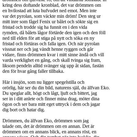
kring dess doftande kronblad, det var drömmen om
en hvilostad att luta hufvudet ned emot. Men inte
var det pyrolan, som väckte min dröm! Den steg ur
mitt inre som fågel Fenix ur bålet och sökte sig en
fristad och trodde sig ha funnit en i den vida
rymden, då bålets lågor förtärde den igen och den föll
ned till elden för att stiga på nytt och söka en ny
fristad och förtäras och falla igen. Och när pyrolan
vissnat ner och jag vändt henne ryggen och går
vidare, finns drömmen kvar i mitt sinne ändå och vill
varda verklighet en gång, och skall tvinga sig fram,
liksom pendeln alltid svänger sig upp åt sidan, fastän
den för hvar gång faller tillbaka.
Här i insjön, som nu ligger spegelstilla och
orörlig, här ser du din bild, naturens själ, du älfvan Eko.
Du speglar allt, högt och lågt, ljuft och bittert, jag
ser in i ditt anlete och finner mina drag, möter dina
ögon och ser bara mitt eget uttryck i dem och jagar
dig bort och hatar dig.
Drömmen, du älfvan Eko, drömmen som jag
talade om, det är drömmen om en annan. Det är
drömmen om en annans blick, en annans röst, en