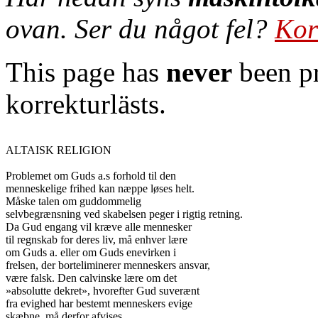
ovan. Ser du något fel?
Kor
This page has
never
been pr
korrekturlästs.
ALTAISK RELIGION

Problemet om Guds a.s forhold til den

menneskelige frihed kan næppe løses helt.

Måske talen om guddommelig

selvbegrænsning ved skabelsen peger i rigtig retning.

Da Gud engang vil kræve alle mennesker

til regnskab for deres liv, må enhver lære

om Guds a. eller om Guds enevirken i

frelsen, der borteliminerer menneskers ansvar,

være falsk. Den calvinske lære om det

»absolutte dekret», hvorefter Gud suverænt

fra evighed har bestemt menneskers evige

skæbne, må derfor afvises.
