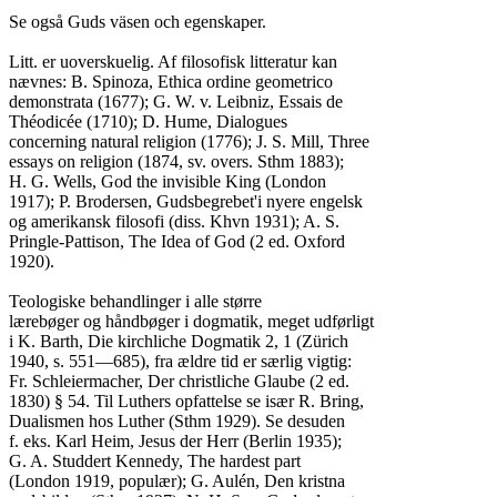
Se også Guds väsen och egenskaper.

Litt. er uoverskuelig. Af filosofisk litteratur kan

nævnes: B. Spinoza, Ethica ordine geometrico

demonstrata (1677); G. W. v. Leibniz, Essais de

Théodicée (1710); D. Hume, Dialogues

concerning natural religion (1776); J. S. Mill, Three

essays on religion (1874, sv. overs. Sthm 1883);

H. G. Wells, God the invisible King (London

1917); P. Brodersen, Gudsbegrebet'i nyere engelsk

og amerikansk filosofi (diss. Khvn 1931); A. S.

Pringle-Pattison, The Idea of God (2 ed. Oxford

1920).

Teologiske behandlinger i alle større

lærebøger og håndbøger i dogmatik, meget udførligt

i K. Barth, Die kirchliche Dogmatik 2, 1 (Zürich

1940, s. 551—685), fra ældre tid er særlig vigtig:

Fr. Schleiermacher, Der christliche Glaube (2 ed.

1830) § 54. Til Luthers opfattelse se især R. Bring,

Dualismen hos Luther (Sthm 1929). Se desuden

f. eks. Karl Heim, Jesus der Herr (Berlin 1935);

G. A. Studdert Kennedy, The hardest part

(London 1919, populær); G. Aulén, Den kristna
