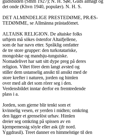
gudsbilden (Sthm 1927); N. H. Søe, Guds almagt og

det onde (Khvn 1940, populær). N. H. S.

DET ALMINDELIGE PRESTEDØME, PRÆS-

TEDØMME, se Allmänna prästadömet.

ALTAISK RELIGION. De altaiske folks

urhjem må sökes östenfor Altaifjellene,

som de har navn etter. Språklig omfatter

de tre store grupper: den turkotatariske,

mongolske og mandsju-tunguiske.

Nomadelivet har satt sitt dype preg på deres

religion. Viltet förer dem langt avsted og

stiller dem ustanselig ansikt til ansikt med de

store krefter i naturen, jorden og himlen

over med alt det som rörer seg i den.

Verdensbildet inntar derfor en fremtredende

plass i a.

Jorden, som gjerne blir tenkt som et

kvinnelig vesen, er yerden i midten; omkring

den ligger et grenselöst urhav. Himlen

dreier seg omkring på spissen av en

kjempemessig söyle eller ask (jfr nord.

Yggdrasil). Treet danner en himmelstige til den
