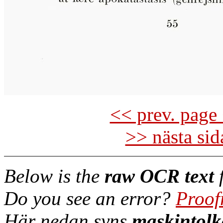
<< prev. page 
>> nästa si
Below is the
raw OCR text
f
Do you see an error?
Proof
Här nedan syns
maskintolk