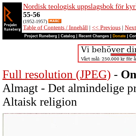
Nordisk teologisk uppslagsbok för kyr
55-56
(1952-1957)
Table of Contents / Innehåll
|
<< Previous
|
Next
Project Runeberg
|
Catalog
|
Recent Changes
|
Donate
|
Co
Full resolution (JPEG)
-
On
Almagt - Det almindelige 
Altaisk religion