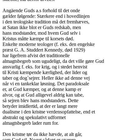
Angäende Guds a.s forhold til det onde

gælder følgende: Stærkere end i hovedlinjen

i den teologiske tradition må det fremhæves,

at Satan ikke blot er Guds redskab, men

hans modstander, mod hvem Gud selv i

Kristus måtte kæmpe til korsets død.

Enkelte moderne teologer (f. eks. den engelske

præst G. A. Studdert Kennedy, død 1929)

har ligefrem afvist det traditionelle

almagtsbegreb som ugudeligt, da det ville gøre Gud

ansvarlig f. eks. for krig, og i stedet henvist

til Kristi kæmpende kærlighed, der lider og

taber og dog`sejrer. Heller ikke ad denne vej

når vi en tankeklar løsning. Det paradoksale

er, at Gud kæmper, og at denne kamp er

alvor, og at Gud alligevel aldrig kan tabe,

så sejren blev hans modstanders. Dette

betyder imidlertid, at der er langt mere

dualisme i den kristne verdensopfattelse, end et

abstrakt og spekulativt udformet

almagtsbegreb lader rum for.

Den kristne tør da ikke hævde, at alt går,

som Gud vil. Noget sådant er snarere
