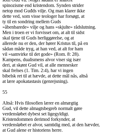
spinozisme end kristendom. Synden strider

netop mod Guđds vilje. Og man klarer ikke

dette ved, som visse teologer har forsøgt, at

ty til en sondring mellem Guds

»åbenbarede» vilje og hans »skjulte» rådslutning.

Men i troen er vi forvisset om, at alt til sidst

skal tjene til Guds herliggørelse, og at

allerede nu er den, der hører Kristus til, på en

sådan måde tryg, at han ved, at alt for ham

vil »samvirke til det gode» (Rom. 8: 28).

Kampens, dualismens alvor viser sig især

deri, at skønt Gud vil, at alle mennesker

skal frelses (1. Tim. 2:4), har vi ingen

bibelsk ret til at hævde, at dette mål nås, altså

at lære apokatastasis (genrejsning).

55

Altså: Hvis filosofien lærer en almægtig

Gud, vil dette almagtsbegreb normalt gøre

verdensløbet dybest set ligegyldigt.

Kristendommen derimod forkynder, at

verdensløbet er alvor, samtidig med, at den hævder,

at Gud alene er historiens herre.
