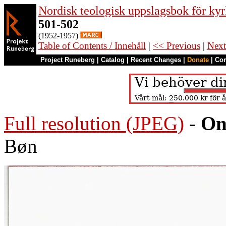
Nordisk teologisk uppslagsbok för kyr
501-502
(1952-1957)
Table of Contents / Innehåll
|
<< Previous
|
Next
Project Runeberg
|
Catalog
|
Recent Changes
|
Donate
|
Co
Full resolution (JPEG)
-
On
Bøn