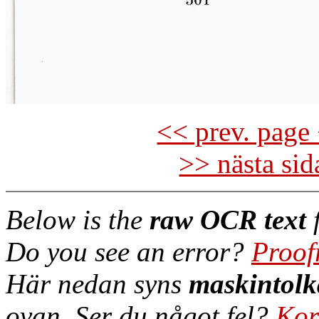
<< prev. page 
>> nästa si
Below is the
raw OCR text
f
Do you see an error?
Proof
Här nedan syns
maskintolk
ovan. Ser du något fel?
Kor