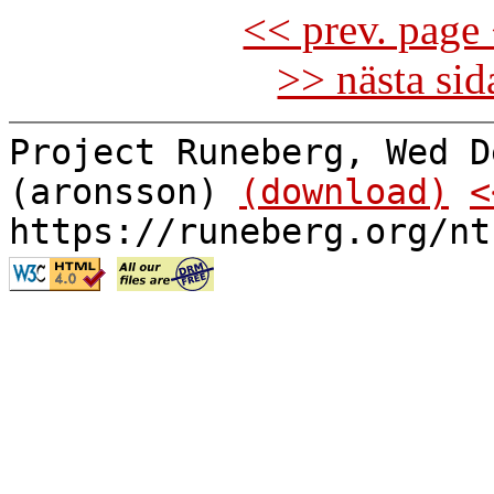
<< prev. page 
>> nästa si
Project Runeberg, Wed D
(aronsson)
(download)
<
https://runeberg.org/nt