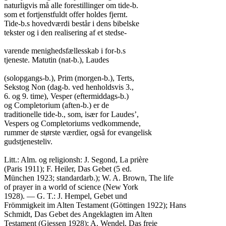
naturligvis må alle forestillinger om tide-b.

som et fortjenstfuldt offer holdes fjernt.

Tide-b.s hovedværdi består i dens bibelske

tekster og i den realisering af et stedse-

varende menighedsfællesskab i for-b.s

tjeneste. Matutin (nat-b.), Laudes

(solopgangs-b.), Prim (morgen-b.), Terts,

Sekstog Non (dag-b. ved henholdsvis 3.,

6. og 9. time), Vesper (eftermiddags-b.)

og Completorium (aften-b.) er de

traditionelle tide-b., som, især for Laudes’,

Vespers og Completoriums vedkommende,

rummer de største værdier, også for evangelisk

gudstjenesteliv.

Litt.: Alm. og religionsh: J. Segond, La prière

(Paris 1911); F. Heiler, Das Gebet (5 ed.

München 1923; standardarb.); W. A. Brown, The life

of prayer in a world of science (New York

1928). — G. T.: J. Hempel, Gebet und

Frömmigkeit im Alten Testament (Göttingen 1922); Hans

Schmidt, Das Gebet des Angeklagten im Alten

Testament (Giessen 1928); A. Wendel, Das freie
