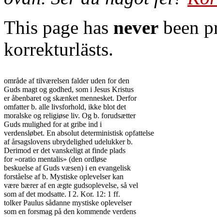
This page has
never
been pr
korrekturlästs.
område af tilværelsen falder uden for den

Guds magt og godhed, som i Jesus Kristus

er åbenbaret og skænket mennesket. Derfor

omfatter b. alle livsforhold, ikke blot det

moralske og religiøse liv. Og b. forudsætter

Guds mulighed for at gribe ind i

verdensløbet. En absolut deterministisk opfattelse

af årsagslovens ubrydelighed udelukker b.

Derimod er det vanskeligt at finde plads

for »oratio mentalis» (den ordløse

beskuelse af Guds væsen) i en evangelisk

forståelse af b. Mystiske oplevelser kan

være bærer af en ægte gudsoplevelse, så vel

som af det modsatte. I 2. Kor. 12: 1 ff.

tolker Paulus sådanne mystiske oplevelser

som en forsmag på den kommende verdens
