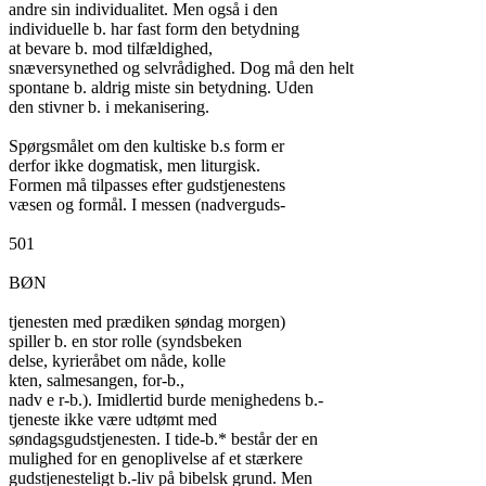
andre sin individualitet. Men også i den

individuelle b. har fast form den betydning

at bevare b. mod tilfældighed,

snæversynethed og selvrådighed. Dog må den helt

spontane b. aldrig miste sin betydning. Uden

den stivner b. i mekanisering.

Spørgsmålet om den kultiske b.s form er

derfor ikke dogmatisk, men liturgisk.

Formen må tilpasses efter gudstjenestens

væsen og formål. I messen (nadverguds-

501

BØN

tjenesten med prædiken søndag morgen)

spiller b. en stor rolle (syndsbeken

delse, kyrieråbet om nåde, kolle

kten, salmesangen, for-b.,

nadv e r-b.). Imidlertid burde menighedens b.-

tjeneste ikke være udtømt med

søndagsgudstjenesten. I tide-b.* består der en

mulighed for en genoplivelse af et stærkere

gudstjenesteligt b.-liv på bibelsk grund. Men
