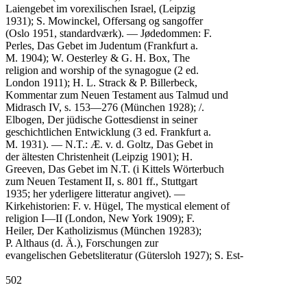
Laiengebet im vorexilischen Israel, (Leipzig

1931); S. Mowinckel, Offersang og sangoffer

(Oslo 1951, standardværk). — Jødedommen: F.

Perles, Das Gebet im Judentum (Frankfurt a.

M. 1904); W. Oesterley & G. H. Box, The

religion and worship of the synagogue (2 ed.

London 1911); H. L. Strack & P. Billerbeck,

Kommentar zum Neuen Testament aus Talmud und

Midrasch IV, s. 153—276 (München 1928); /.

Elbogen, Der jüdische Gottesdienst in seiner

geschichtlichen Entwicklung (3 ed. Frankfurt a.

M. 1931). — N.T.: Æ. v. d. Goltz, Das Gebet in

der ältesten Christenheit (Leipzig 1901); H.

Greeven, Das Gebet im N.T. (i Kittels Wörterbuch

zum Neuen Testament II, s. 801 ff., Stuttgart

1935; her yderligere litteratur angivet). —

Kirkehistorien: F. v. Hügel, The mystical element of

religion I—II (London, New York 1909); F.

Heiler, Der Katholizismus (München 19283);

P. Althaus (d. Ä.), Forschungen zur

evangelischen Gebetsliteratur (Gütersloh 1927); S. Est-

502
