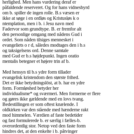
herlighed. Men hans vurdering deraf er

påfaldende reserveret. Og for hans vidnesbyrd

om b. spiller de ingen rolle. B.s væsen er

ikke at søge i en ordløs og Kristusløs k o

ntemplation, men i b. i Jesu navn med

Fadervor som grundtype. B. er fremfor alt

den personlige omgang med nådens Gud i

ordet. Som nåden tilsiges mennesket i

evangeliets o r d, således modtages den i b.s

og taksigelsens ord. Denne samtale

med Gud er b.s højdepunkt. Ingen oratio

mentalis betegner et højere trin af b.

Med hensyn til b.s ydre form tillader

evangelisk kristendom den største frihed.

Det er ikke betydningslöst, at b. har en ydre

form. Formløshed betyder her

individualisme* og sværmeri. Men formerne er flere

og gøres ikke gældende med en lovs tvang.

Bedestillingen er som oftest knælende. I

oldkirken var den stående med hænderne rakt

mod himmelen. Værdien af faste bedetider

og fast formulerede b. er særlig i fælles-b.

overordentlig stor. Netop ved den faste form

hindres det, at den enkelte i b. påtvinger
