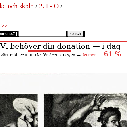
ka och skola
/
2. I - O
/
 >>
mments?
|
s