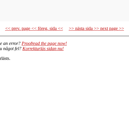
<< prev. page << föreg. sida <<
>> nästa sida >> next page >>
e an error?
Proofread the page now!
du något fel?
Korrekturläs sidan nu!
lästs.