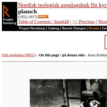
Nordisk teologisk uppslagsbok för kyr
plansch
(1952-1957)
Table of Contents / Innehåll
|
<< Previous
|
Next
Project Runeberg
|
Catalog
|
Recent Changes
|
Donate
|
Co
Full resolution (JPEG)
-
On this page / på denna sida
- Jesus Kristu