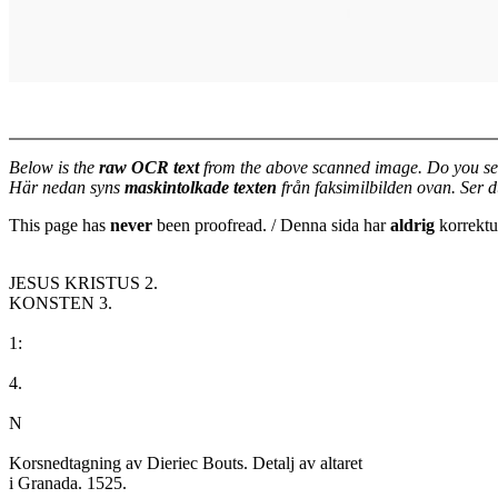
Below is the
raw OCR text
from the above scanned image. Do you se
Här nedan syns
maskintolkade texten
från faksimilbilden ovan. Ser 
This page has
never
been proofread. / Denna sida har
aldrig
korrektur
JESUS KRISTUS 2.

KONSTEN 3.

1:

4.

N

Korsnedtagning av Dieriec Bouts. Detalj av altaret

i Granada. 1525.
