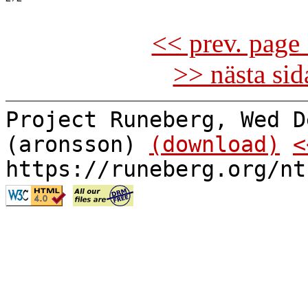
<< prev. page 
>> nästa si
Project Runeberg, Wed D
(aronsson)
(download)
<
https://runeberg.org/nt