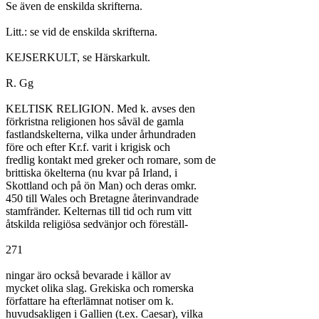
Se även de enskilda skrifterna.

Litt.: se vid de enskilda skrifterna.

KEJSERKULT, se Härskarkult.

R. Gg

KELTISK RELIGION. Med k. avses den

förkristna religionen hos såväl de gamla

fastlandskelterna, vilka under århundraden

före och efter Kr.f. varit i krigisk och

fredlig kontakt med greker och romare, som de

brittiska ökelterna (nu kvar på Irland, i

Skottland och på ön Man) och deras omkr.

450 till Wales och Bretagne återinvandrade

stamfränder. Kelternas till tid och rum vitt

åtskilda religiösa sedvänjor och föreställ-

271

ningar äro också bevarade i källor av

mycket olika slag. Grekiska och romerska

författare ha efterlämnat notiser om k.

huvudsakligen i Gallien (t.ex. Caesar), vilka
