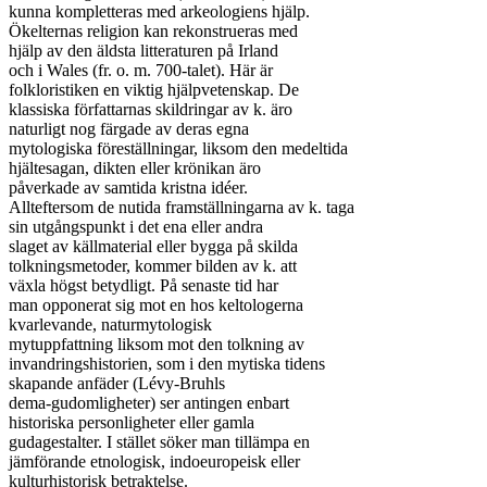
kunna kompletteras med arkeologiens hjälp.

Ökelternas religion kan rekonstrueras med

hjälp av den äldsta litteraturen på Irland

och i Wales (fr. o. m. 700-talet). Här är

folkloristiken en viktig hjälpvetenskap. De

klassiska författarnas skildringar av k. äro

naturligt nog färgade av deras egna

mytologiska föreställningar, liksom den medeltida

hjältesagan, dikten eller krönikan äro

påverkade av samtida kristna idéer.

Allteftersom de nutida framställningarna av k. taga

sin utgångspunkt i det ena eller andra

slaget av källmaterial eller bygga på skilda

tolkningsmetoder, kommer bilden av k. att

växla högst betydligt. På senaste tid har

man opponerat sig mot en hos keltologerna

kvarlevande, naturmytologisk

mytuppfattning liksom mot den tolkning av

invandringshistorien, som i den mytiska tidens

skapande anfäder (Lévy-Bruhls

dema-gudomligheter) ser antingen enbart

historiska personligheter eller gamla

gudagestalter. I stället söker man tillämpa en

jämförande etnologisk, indoeuropeisk eller

kulturhistorisk betraktelse.
