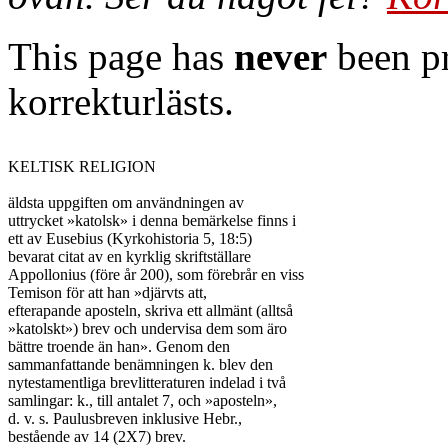
This page has
never
been pr
korrekturlästs.
KELTISK RELIGION

äldsta uppgiften om användningen av

uttrycket »katolsk» i denna bemärkelse finns i

ett av Eusebius (Kyrkohistoria 5, 18:5)

bevarat citat av en kyrklig skriftställare

Appollonius (före år 200), som förebrår en viss

Temison för att han »djärvts att,

efterapande aposteln, skriva ett allmänt (alltså

»katolskt») brev och undervisa dem som äro

bättre troende än han». Genom den

sammanfattande benämningen k. blev den

nytestamentliga brevlitteraturen indelad i två

samlingar: k., till antalet 7, och »aposteln»,

d. v. s. Paulusbreven inklusive Hebr.,

bestående av 14 (2X7) brev.
