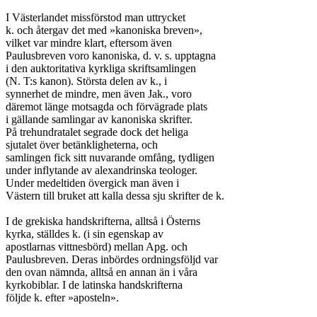
I Västerlandet missförstod man uttrycket

k. och återgav det med »kanoniska breven»,

vilket var mindre klart, eftersom även

Paulusbreven voro kanoniska, d. v. s. upptagna

i den auktoritativa kyrkliga skriftsamlingen

(N. T:s kanon). Största delen av k., i

synnerhet de mindre, men även Jak., voro

däremot länge motsagda och förvägrade plats

i gällande samlingar av kanoniska skrifter.

På trehundratalet segrade dock det heliga

sjutalet över betänkligheterna, och

samlingen fick sitt nuvarande omfång, tydligen

under inflytande av alexandrinska teologer.

Under medeltiden övergick man även i

Västern till bruket att kalla dessa sju skrifter de k.

I de grekiska handskrifterna, alltså i Österns

kyrka, ställdes k. (i sin egenskap av

apostlarnas vittnesbörd) mellan Apg. och

Paulusbreven. Deras inbördes ordningsföljd var

den ovan nämnda, alltså en annan än i våra

kyrkobiblar. I de latinska handskrifterna

följde k. efter »aposteln».
