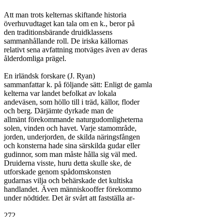
Att man trots kelternas skiftande historia

överhuvudtaget kan tala om en k., beror på

den traditionsbärande druidklassens

sammanhållande roll. De iriska källornas

relativt sena avfattning motväges även av deras

ålderdomliga prägel.

En irländsk forskare (J. Ryan)

sammanfattar k. på följande sätt: Enligt de gamla

kelterna var landet befolkat av lokala

andeväsen, som höllo till i träd, källor, floder

och berg. Därjämte dyrkade man de

allmänt förekommande naturgudomligheterna

solen, vinden och havet. Varje stamområde,

jorden, underjorden, de skilda näringsfången

och konsterna hade sina särskilda gudar eller

gudinnor, som man måste hålla sig väl med.

Druiderna visste, huru detta skulle ske, de

utforskade genom spådomskonsten

gudarnas vilja och behärskade det kultiska

handlandet. Även människooffer förekommo

under nödtider. Det är svårt att fastställa ar-

272
