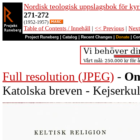
Nordisk teologisk uppslagsbok för kyr
271-272
(1952-1957)
Table of Contents / Innehåll
|
<< Previous
|
Next
Project Runeberg
|
Catalog
|
Recent Changes
|
Donate
|
Co
Full resolution (JPEG)
-
On
Katolska breven - Kejserkult