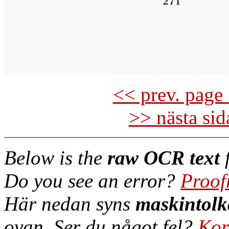
<< prev. page 
>> nästa si
Below is the
raw OCR text
f
Do you see an error?
Proof
Här nedan syns
maskintolk
ovan. Ser du något fel?
Kor