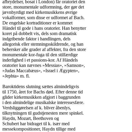
afbrydelser, bosat i London) får oratoriet den

store, monumentale udformning, der gør det

jævnbyrdigt med kirkemusikkens øvrige

vokalformer, som disse er udformet af Bach.

De engelske kortraditioner er kommet

Händel til gode i hans oratorier. Han benytter

koret på dobbelt vis, dels som dramatisk

indgribende faktor i handlingen, dels

allegorisk eller stemningsskildrende, og han

behersker alle grader af affekter, fra den store

monumentale kor-fuga til den stilfærdige

inderlighed i et passions-kor. Af Händels

oratorier kan nævnes »Messias», »Samson»,

»Judas Maccabæus», »Israel i Ægypten»,

»Jephta» m. fl.

Baroktidens slutning sættes almindeligvis

til 1750, året for Bachs død. Efter denne tid

glider kirkemusikken afgjort i baggrunden

i den almindelige musikalske interessesfære.

Verdsliggørelsen af k. bliver åbenlys,

tilknytningen til gudstjenesten mere spinkel.

Haydn, Mozart, Beethoven og

Schubert har bidraget til k. især med

messekompositioner, Haydn tillige med
