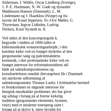
Söderman, I. Widén, Oscar Lindberg (Sverige),

1. P. E. Hartmann, N. W. Gade og dynastiet

Matthisson-Hansen (Danmark), L. M.

Lindemann og J. Haarklou (Norge) og fra

nyeste tid Knud Jeppesen, Sv.-Ove Møller, G.

Thyrestam, Ingvar Lidholm, Ludvig

Nielsen, Knut Nystedt m. fl.

Ved siden af den koncertprægede k.

begyndte i midten af 1800-tallet et

kirkemusikalsk restaureringsarbejde, i den

katolske kirke ved en forøget dyrkelse af den

gregorianske sang og palestrinatidens

kormusik, i den protestantiske kirke ved en

forøget interesse for reformationstidens stil

både på salmekompositionens og

korudsættelsens område (bevægelsen får i Danmark

sin stærkeste udformning af

salmekomponisten Thomas Laub). I forbindelse hermed

er fremkommet en stigende interesse for

liturgisk-musikalske problemer, der har givet

sig udslag i forsøg på at forene kirkelig

tradition (gregorianske elementer, hymner,

viser) med et moderne tonesprog samt i

forsøg på at skrive k. mere bevidst for
