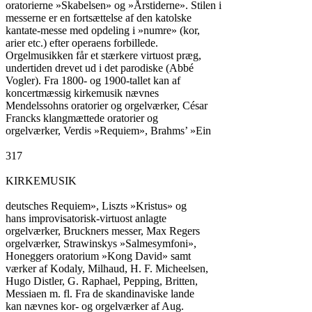
oratorierne »Skabelsen» og »Årstiderne». Stilen i

messerne er en fortsættelse af den katolske

kantate-messe med opdeling i »numre» (kor,

arier etc.) efter operaens forbillede.

Orgelmusikken får et stærkere virtuost præg,

undertiden drevet ud i det parodiske (Abbé

Vogler). Fra 1800- og 1900-tallet kan af

koncertmæssig kirkemusik nævnes

Mendelssohns oratorier og orgelværker, César

Francks klangmættede oratorier og

orgelværker, Verdis »Requiem», Brahms’ »Ein

317

KIRKEMUSIK

deutsches Requiem», Liszts »Kristus» og

hans improvisatorisk-virtuost anlagte

orgelværker, Bruckners messer, Max Regers

orgelværker, Strawinskys »Salmesymfoni»,

Honeggers oratorium »Kong David» samt

værker af Kodaly, Milhaud, H. F. Micheelsen,

Hugo Distler, G. Raphael, Pepping, Britten,

Messiaen m. fl. Fra de skandinaviske lande

kan nævnes kor- og orgelværker af Aug.
