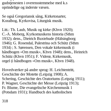
gudstjenesten i overensstemmelse med k.s

oprindelige og inderste væsen.

Se også Gregoriansk sång, Kirketonarter,

Koralbog, Kyrkovisa, Liturgisk musik.

Litt.: Th. Laub, Musik og kirke (Khvn 1920);

C.-A. Moberg, Kyrkomusikens historia (Sthm

1932); dens., Dietrich Buxtehude (Hälsingborg

1946); G. Rosendal, Palestrina och Schütz (Sthm

1934) ; S. Sørensen, Den vokale kirkemusik (i

håndbogen »Om musik», Khvn 1948); dens., Heinrich

Schütz (Khvn 1951); F. Viderø, Kirkemusik,

orgel (i håndbogen »Om musik», Khvn 1948).

Hovedværker på andre sprog: H. Leichtentritt,

Geschichte der Motette (Leipzig 1908); A.

Schering, Geschichte des Oratoriums (Leipzig 1911);

P. Wagner, Geschichte der Messe (Leipzig 1913);

Fr. Blume, Die evangelische Kirchenmusik 1

(Potsdam 1931); Handbuch des katholischen

318
