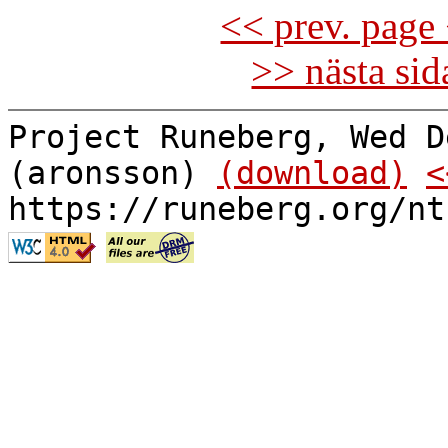
<< prev. page 
>> nästa si
Project Runeberg, Wed D
(aronsson)
(download)
<
https://runeberg.org/nt