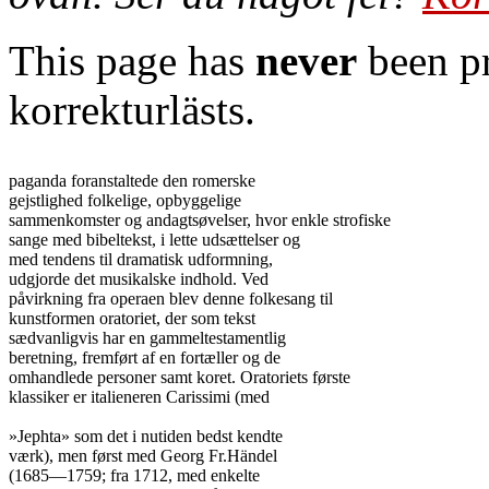
This page has
never
been pr
korrekturlästs.
paganda foranstaltede den romerske

gejstlighed folkelige, opbyggelige

sammenkomster og andagtsøvelser, hvor enkle strofiske

sange med bibeltekst, i lette udsættelser og

med tendens til dramatisk udformning,

udgjorde det musikalske indhold. Ved

påvirkning fra operaen blev denne folkesang til

kunstformen oratoriet, der som tekst

sædvanligvis har en gammeltestamentlig

beretning, fremført af en fortæller og de

omhandlede personer samt koret. Oratoriets første

klassiker er italieneren Carissimi (med

»Jephta» som det i nutiden bedst kendte

værk), men først med Georg Fr.Händel

(1685—1759; fra 1712, med enkelte
