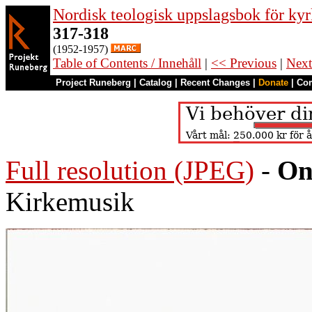
Nordisk teologisk uppslagsbok för kyr
317-318
(1952-1957)
Table of Contents / Innehåll
|
<< Previous
|
Next
Project Runeberg
|
Catalog
|
Recent Changes
|
Donate
|
Co
Full resolution (JPEG)
-
On
Kirkemusik