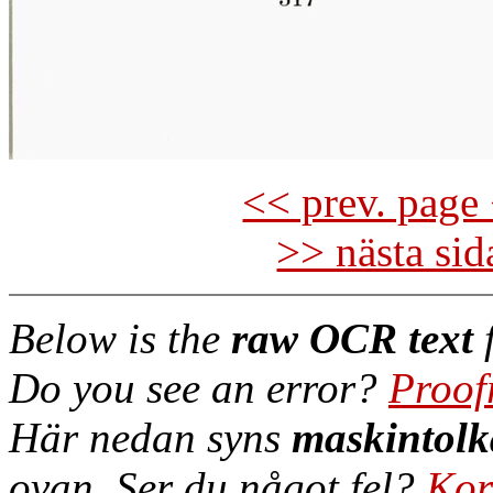
<< prev. page 
>> nästa si
Below is the
raw OCR text
f
Do you see an error?
Proof
Här nedan syns
maskintolk
ovan. Ser du något fel?
Kor