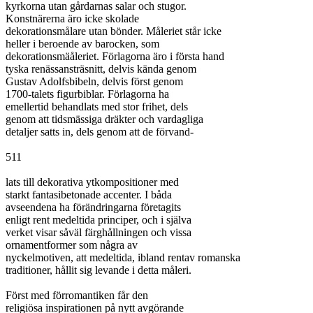
kyrkorna utan gårdarnas salar och stugor.

Konstnärerna äro icke skolade

dekorationsmålare utan bönder. Måleriet står icke

heller i beroende av barocken, som

dekorationsmäåleriet. Förlagorna äro i första hand

tyska renässansträsnitt, delvis kända genom

Gustav Adolfsbibeln, delvis först genom

1700-talets figurbiblar. Förlagorna ha

emellertid behandlats med stor frihet, dels

genom att tidsmässiga dräkter och vardagliga

detaljer satts in, dels genom att de förvand-

511

lats till dekorativa ytkompositioner med

starkt fantasibetonade accenter. I båda

avseendena ha förändringarna företagits

enligt rent medeltida principer, och i själva

verket visar såväl färghållningen och vissa

ornamentformer som några av

nyckelmotiven, att medeltida, ibland rentav romanska

traditioner, hållit sig levande i detta måleri.

Först med förromantiken får den

religiösa inspirationen på nytt avgörande
