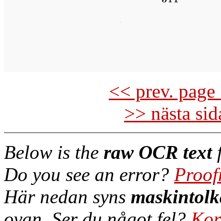
<< prev. page 
>> nästa si
Below is the
raw OCR text
f
Do you see an error?
Proof
Här nedan syns
maskintolk
ovan. Ser du något fel?
Kor