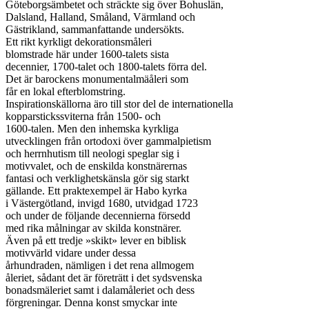
Göteborgsämbetet och sträckte sig över Bohuslän,

Dalsland, Halland, Småland, Värmland och

Gästrikland, sammanfattande undersökts.

Ett rikt kyrkligt dekorationsmåleri

blomstrade här under 1600-talets sista

decennier, 1700-talet och 1800-talets förra del.

Det är barockens monumentalmäåleri som

får en lokal efterblomstring.

Inspirationskällorna äro till stor del de internationella

kopparstickssviterna från 1500- och

1600-talen. Men den inhemska kyrkliga

utvecklingen från ortodoxi över gammalpietism

och herrnhutism till neologi speglar sig i

motivvalet, och de enskilda konstnärernas

fantasi och verklighetskänsla gör sig starkt

gällande. Ett praktexempel är Habo kyrka

i Västergötland, invigd 1680, utvidgad 1723

och under de följande decennierna försedd

med rika målningar av skilda konstnärer.

Även på ett tredje »skikt» lever en biblisk

motivvärld vidare under dessa

århundraden, nämligen i det rena allmogem

åleriet, sådant det är företrätt i det sydsvenska

bonadsmäleriet samt i dalamåleriet och dess

förgreningar. Denna konst smyckar inte
