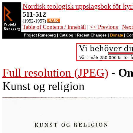
Nordisk teologisk uppslagsbok för kyr
511-512
(1952-1957)
Table of Contents / Innehåll
|
<< Previous
|
Next
Project Runeberg
|
Catalog
|
Recent Changes
|
Donate
|
Co
Full resolution (JPEG)
-
On
Kunst og religion