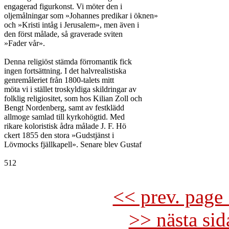
engagerad figurkonst. Vi möter den i

oljemålningar som »Johannes predikar i öknen»

och »Kristi intåg i Jerusalem», men även i

den först målade, så graverade sviten

»Fader vår».

Denna religiöst stämda förromantik fick

ingen fortsättning. I det halvrealistiska

genremåleriet från 1800-talets mitt

möta vi i stället troskyldiga skildringar av

folklig religiositet, som hos Kilian Zoll och

Bengt Nordenberg, samt av festklädd

allmoge samlad till kyrkohögtid. Med

rikare koloristisk ådra målade J. F. Hö

ckert 1855 den stora »Gudstjänst i

Lövmocks fjällkapell». Senare blev Gustaf

512

<< prev. page 
>> nästa si