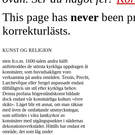
This page has
never
been pr
korrekturlästs.
KUNST OG RELIGION

men fr.o.m. 1600-talets andra hälft

anförtroddes de största kyrkliga uppdragen åt

konstnärer, som huvudsakligen voro

verksamma på andra områden. Tessin, Precht,

Larchevêque eller Sergel anpassade endast

tillfälligtvis sin stil efter kyrkliga behov.

Denna profana högreståndskonst bildade

dock endast vår konstnärliga kulturs »övre

skikt». Läget blir ett annat, om man räknar

med även de omfattande utsmyckningar,

som utfördes i våra lantkyrkor av

konstnärer med utgångspunkter i städernas

dekorationsverkstäder. Hittills har endast ett

område, det som låg under
