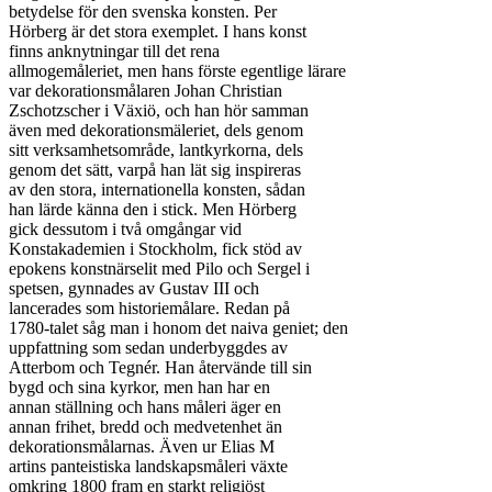
betydelse för den svenska konsten. Per

Hörberg är det stora exemplet. I hans konst

finns anknytningar till det rena

allmogemåleriet, men hans förste egentlige lärare

var dekorationsmålaren Johan Christian

Zschotzscher i Växiö, och han hör samman

även med dekorationsmäleriet, dels genom

sitt verksamhetsområde, lantkyrkorna, dels

genom det sätt, varpå han lät sig inspireras

av den stora, internationella konsten, sådan

han lärde känna den i stick. Men Hörberg

gick dessutom i två omgångar vid

Konstakademien i Stockholm, fick stöd av

epokens konstnärselit med Pilo och Sergel i

spetsen, gynnades av Gustav III och

lancerades som historiemålare. Redan på

1780-talet såg man i honom det naiva geniet; den

uppfattning som sedan underbyggdes av

Atterbom och Tegnér. Han återvände till sin

bygd och sina kyrkor, men han har en

annan ställning och hans måleri äger en

annan frihet, bredd och medvetenhet än

dekorationsmålarnas. Även ur Elias M

artins panteistiska landskapsmåleri växte

omkring 1800 fram en starkt religiöst
