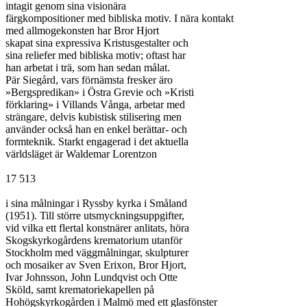
intagit genom sina visionära

färgkompositioner med bibliska motiv. I nära kontakt

med allmogekonsten har Bror Hjort

skapat sina expressiva Kristusgestalter och

sina reliefer med bibliska motiv; oftast har

han arbetat i trä, som han sedan målat.

Pär Siegård, vars förnämsta fresker äro

»Bergspredikan» i Östra Grevie och »Kristi

förklaring» i Villands Vånga, arbetar med

strängare, delvis kubistisk stilisering men

använder också han en enkel berättar- och

formteknik. Starkt engagerad i det aktuella

världsläget är Waldemar Lorentzon

17 513

i sina målningar i Ryssby kyrka i Småland

(1951). Till större utsmyckningsuppgifter,

vid vilka ett flertal konstnärer anlitats, höra

Skogskyrkogårdens krematorium utanför

Stockholm med väggmålningar, skulpturer

och mosaiker av Sven Erixon, Bror Hjort,

Ivar Johnsson, John Lundqvist och Otte

Sköld, samt krematoriekapellen på

Hohögskyrkogården i Malmö med ett glasfönster
