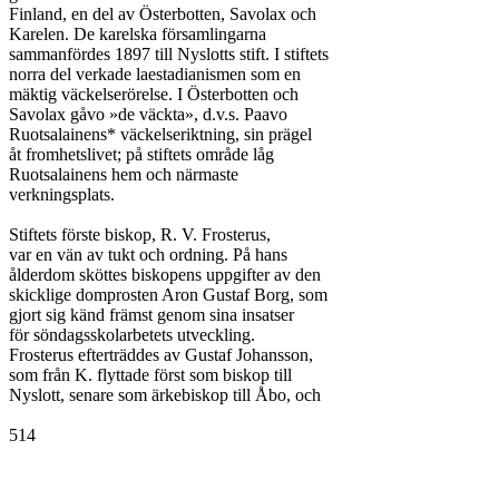
Finland, en del av Österbotten, Savolax och

Karelen. De karelska församlingarna

sammanfördes 1897 till Nyslotts stift. I stiftets

norra del verkade laestadianismen som en

mäktig väckelserörelse. I Österbotten och

Savolax gåvo »de väckta», d.v.s. Paavo

Ruotsalainens* väckelseriktning, sin prägel

åt fromhetslivet; på stiftets område låg

Ruotsalainens hem och närmaste

verkningsplats.

Stiftets förste biskop, R. V. Frosterus,

var en vän av tukt och ordning. På hans

ålderdom sköttes biskopens uppgifter av den

skicklige domprosten Aron Gustaf Borg, som

gjort sig känd främst genom sina insatser

för söndagsskolarbetets utveckling.

Frosterus efterträddes av Gustaf Johansson,

som från K. flyttade först som biskop till

Nyslott, senare som ärkebiskop till Åbo, och

514
