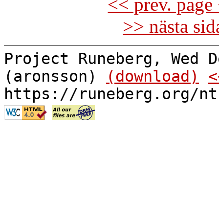
<< prev. page 
>> nästa si
Project Runeberg, Wed D
(aronsson)
(download)
<
https://runeberg.org/nt