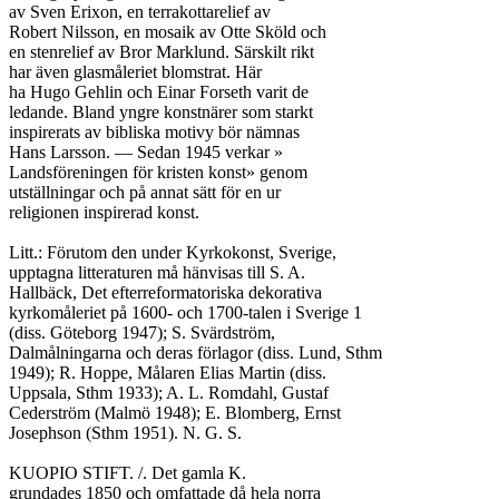
av Sven Erixon, en terrakottarelief av

Robert Nilsson, en mosaik av Otte Sköld och

en stenrelief av Bror Marklund. Särskilt rikt

har även glasmåleriet blomstrat. Här

ha Hugo Gehlin och Einar Forseth varit de

ledande. Bland yngre konstnärer som starkt

inspirerats av bibliska motivy bör nämnas

Hans Larsson. — Sedan 1945 verkar »

Landsföreningen för kristen konst» genom

utställningar och på annat sätt för en ur

religionen inspirerad konst.

Litt.: Förutom den under Kyrkokonst, Sverige,

upptagna litteraturen må hänvisas till S. A.

Hallbäck, Det efterreformatoriska dekorativa

kyrkomåleriet på 1600- och 1700-talen i Sverige 1

(diss. Göteborg 1947); S. Svärdström,

Dalmålningarna och deras förlagor (diss. Lund, Sthm

1949); R. Hoppe, Målaren Elias Martin (diss.

Uppsala, Sthm 1933); A. L. Romdahl, Gustaf

Cederström (Malmö 1948); E. Blomberg, Ernst

Josephson (Sthm 1951). N. G. S.

KUOPIO STIFT. /. Det gamla K.

grundades 1850 och omfattade då hela norra
