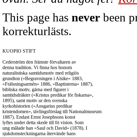
This page has
never
been pr
korrekturlästs.
KUOPIO STIFT

Cederström den främste förvaltaren av

denna tradition. Vi finna hos honom

naturalistiska samtidsmotiv med religiös

grundton (»Begravningen i Alsike» 1883,

»Frälsningsarmén» 1886, »Baptisterna» 1887),

bibliska motiv, gärna med figurer i

samtidsdräkter (»Kristus predikar för fiskarna»,

1895), samt motiv ur den svenska

kyrkohistorien (»Ansgarius predikar

kristendomen», tävlingsförslag till Nationalmuseum

1887). Endast Ernst Josephsons konst

lyftes under detta skede till fri vision. Som

ung målade han »Saul och David» (1878). I

sjukdomsteckningarna återvände hans
