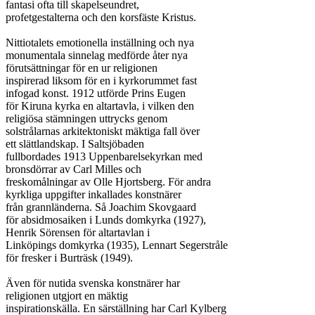
fantasi ofta till skapelseundret,

profetgestalterna och den korsfäste Kristus.

Nittiotalets emotionella inställning och nya

monumentala sinnelag medförde åter nya

förutsättningar för en ur religionen

inspirerad liksom för en i kyrkorummet fast

infogad konst. 1912 utförde Prins Eugen

för Kiruna kyrka en altartavla, i vilken den

religiösa stämningen uttrycks genom

solstrålarnas arkitektoniskt mäktiga fall över

ett slättlandskap. I Saltsjöbaden

fullbordades 1913 Uppenbarelsekyrkan med

bronsdörrar av Carl Milles och

freskomålningar av Olle Hjortsberg. För andra

kyrkliga uppgifter inkallades konstnärer

från grannländerna. Så Joachim Skovgaard

för absidmosaiken i Lunds domkyrka (1927),

Henrik Sörensen för altartavlan i

Linköpings domkyrka (1935), Lennart Segerstråle

för fresker i Burträsk (1949).

Även för nutida svenska konstnärer har

religionen utgjort en mäktig

inspirationskälla. En särställning har Carl Kylberg
