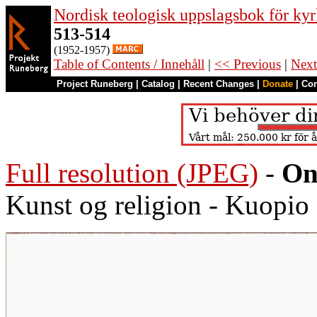
Nordisk teologisk uppslagsbok för kyr
513-514
(1952-1957)
Table of Contents / Innehåll
|
<< Previous
|
Next
Project Runeberg
|
Catalog
|
Recent Changes
|
Donate
|
Co
Full resolution (JPEG)
-
On
Kunst og religion - Kuopio s