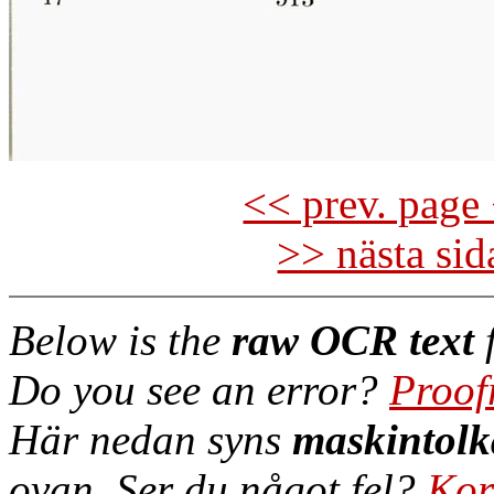
<< prev. page 
>> nästa si
Below is the
raw OCR text
f
Do you see an error?
Proof
Här nedan syns
maskintolk
ovan. Ser du något fel?
Kor