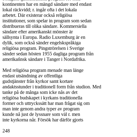
kontinenten har en mängd sändare med endast

lokal räckvidd; r. ingår ofta i det lokala

arbetet. Där existerar också religiösa

institutioner, som spelar in program som sedan

distribueras till olika sändare. Kommersiella

sändare efter amerikanskt mönster är

sällsynta i Europa. Radio Luxemburg är en

dylik, som också sänder engelskspråkiga

religiösa program. Pingströrelsen i Sverige

sänder sedan hösten 1955 dagliga program från

amerikańnsk sändare i Tanger i Nordafrika.

Med religiösa program menade man länge

endast utsändning av offentliga

gudstjänster från kyrkor samt kortare

andaktsstunder i traditionell form från studion. Med

tanke på de många som icke nås av det

religiösa budskapet i kyrkans traditionella

former och uttryckssätt har man frågat sig om

man inte genom andra typer av program

kunde nå just de lyssnare som väl r. men

inte kyrkorna når. Försök har därför gjorts

248
