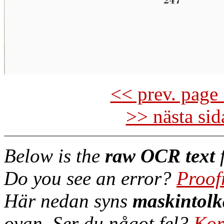
<< prev. page 
>> nästa si
Below is the
raw OCR text
f
Do you see an error?
Proof
Här nedan syns
maskintolk
ovan. Ser du något fel?
Kor