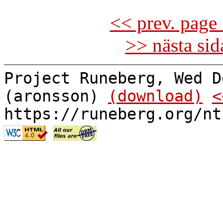
<< prev. page 
>> nästa si
Project Runeberg, Wed D
(aronsson)
(download)
<
https://runeberg.org/nt