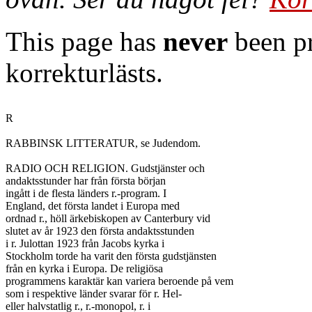
This page has
never
been pr
korrekturlästs.
R

RABBINSK LITTERATUR, se Judendom.

RADIO OCH RELIGION. Gudstjänster och

andaktsstunder har från första början

ingått i de flesta länders r.-program. I

England, det första landet i Europa med

ordnad r., höll ärkebiskopen av Canterbury vid

slutet av år 1923 den första andaktsstunden

i r. Julottan 1923 från Jacobs kyrka i

Stockholm torde ha varit den första gudstjänsten

från en kyrka i Europa. De religiösa

programmens karaktär kan variera beroende på vem

som i respektive länder svarar för r. Hel-

eller halvstatlig r., r.-monopol, r. i
