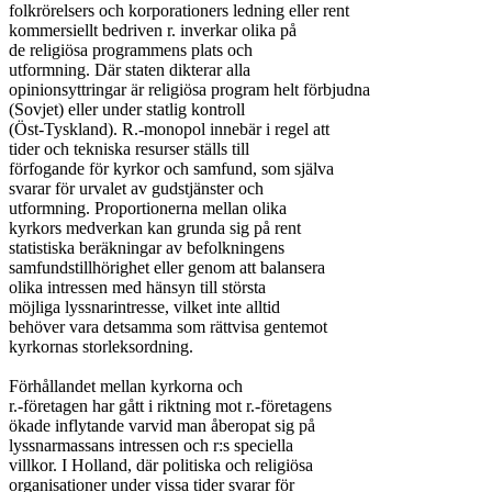
folkrörelsers och korporationers ledning eller rent

kommersiellt bedriven r. inverkar olika på

de religiösa programmens plats och

utformning. Där staten dikterar alla

opinionsyttringar är religiösa program helt förbjudna

(Sovjet) eller under statlig kontroll

(Öst-Tyskland). R.-monopol innebär i regel att

tider och tekniska resurser ställs till

förfogande för kyrkor och samfund, som själva

svarar för urvalet av gudstjänster och

utformning. Proportionerna mellan olika

kyrkors medverkan kan grunda sig på rent

statistiska beräkningar av befolkningens

samfundstillhörighet eller genom att balansera

olika intressen med hänsyn till största

möjliga lyssnarintresse, vilket inte alltid

behöver vara detsamma som rättvisa gentemot

kyrkornas storleksordning.

Förhållandet mellan kyrkorna och

r.-företagen har gått i riktning mot r.-företagens

ökade inflytande varvid man åberopat sig på

lyssnarmassans intressen och r:s speciella

villkor. I Holland, där politiska och religiösa

organisationer under vissa tider svarar för
