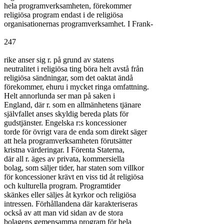
hela programverksamheten, förekommer

religiösa program endast i de religiösa

organisationernas programverksamhet. I Frank-

247

rike anser sig r. på grund av statens

neutralitet i religiösa ting böra helt avstå från

religiösa sändningar, som det oaktat ändå

förekommer, ehuru i mycket ringa omfattning.

Helt annorlunda ser man på saken i

England, där r. som en allmänhetens tjänare

självfallet anses skyldig bereda plats för

gudstjänster. Engelska r:s koncessioner

torde för övrigt vara de enda som direkt säger

att hela programverksamheten förutsätter

kristna värderingar. I Förenta Staterna,

där all r. äges av privata, kommersiella

bolag, som säljer tider, har staten som villkor

för koncessioner krävt en viss tid åt religiösa

och kulturella program. Programtider

skänkes eller säljes åt kyrkor och religiösa

intressen. Förhållandena där karakteriseras

också av att man vid sidan av de stora

bolagens gemensamma program för hela
