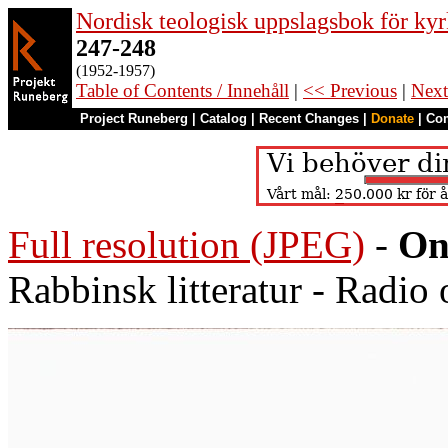
Nordisk teologisk uppslagsbok för kyr
247-248
(1952-1957)
Table of Contents / Innehåll
|
<< Previous
|
Next
Project Runeberg
|
Catalog
|
Recent Changes
|
Donate
|
Co
Full resolution (JPEG)
-
On
Rabbinsk litteratur - Radio 