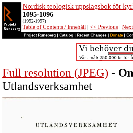
Nordisk teologisk uppslagsbok för kyr
1095-1096
(1952-1957)
Table of Contents / Innehåll
|
<< Previous
|
Next
Project Runeberg
|
Catalog
|
Recent Changes
|
Donate
|
Co
Full resolution (JPEG)
-
On
Utlandsverksamhet