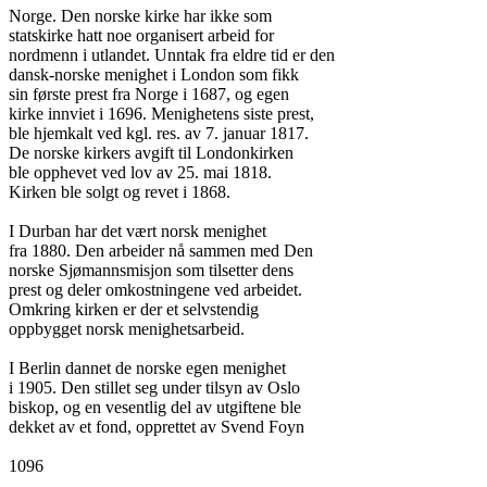
Norge. Den norske kirke har ikke som

statskirke hatt noe organisert arbeid for

nordmenn i utlandet. Unntak fra eldre tid er den

dansk-norske menighet i London som fikk

sin første prest fra Norge i 1687, og egen

kirke innviet i 1696. Menighetens siste prest,

ble hjemkalt ved kgl. res. av 7. januar 1817.

De norske kirkers avgift til Londonkirken

ble opphevet ved lov av 25. mai 1818.

Kirken ble solgt og revet i 1868.

I Durban har det vært norsk menighet

fra 1880. Den arbeider nå sammen med Den

norske Sjømannsmisjon som tilsetter dens

prest og deler omkostningene ved arbeidet.

Omkring kirken er der et selvstendig

oppbygget norsk menighetsarbeid.

I Berlin dannet de norske egen menighet

i 1905. Den stillet seg under tilsyn av Oslo

biskop, og en vesentlig del av utgiftene ble

dekket av et fond, opprettet av Svend Foyn

1096
