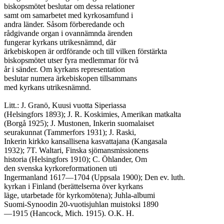
biskopsmötet beslutar om dessa relationer

samt om samarbetet med kyrkosamfund i

andra länder. Såsom förberedande och

rådgivande organ i ovannämnda ärenden

fungerar kyrkans utrikesnämnd, där

ärkebiskopen är ordförande och till vilken förstärkta

biskopsmötet utser fyra medlemmar för två

år i sänder. Om kyrkans representation

beslutar numera ärkebiskopen tillsammans

med kyrkans utrikesnämnd.

Litt.: J. Granö, Kuusi vuotta Siperiassa

(Helsingfors 1893); J. R. Koskimies, Amerikan matkalta

(Borgå 1925); J. Mustonen, Inkerin suomalaiset

seurakunnat (Tammerfors 1931); J. Raski,

Inkerin kirkko kansallisena kasvattajana (Kangasala

1932); 7T. Waltari, Finska sjömansmissionens

historia (Helsingfors 1910); C. Öhlander, Om

den svenska kyrkoreformationen uti

Ingermanland 1617—1704 (Uppsala 1900); Den ev. luth.

kyrkan i Finland (berättelserna över kyrkans

läge, utarbetade för kyrkomötena); Juhla-albumi

Suomi-Synoodin 20-vuotisjuhlan muistoksi 1890

—1915 (Hancock, Mich. 1915). O.K. H.
