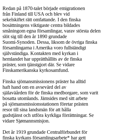
Redan på 1870-talet började emigrationen

från Finland till USA och blev vid

sekelskiftet rätt omfattande. I den finska

bosättningens viktigaste centra bildades

småningom egna församlingar, varav största delen

slöt sig till den år 1890 grundade

Suomi-Synoden. Dessa, liksom de övriga finska

församlingarna i Amerika voro fullständigt

självständiga. Kontakten med kyrkan i

hemlandet har upprätthållits av de finska

präster, som tjänstgjort där. Se vidare

Finskamerikanska kyrkosamfund.

Finska sjömansmissionens präster ha alltid

haft hand om en avsevärd del av

själaväården för de finska medborgare, som varit

bosatta utomlands. Jämsides med sitt arbete

på sjömansmissionsstationen företar prästen

resor till sina landsmän för att hålla

gudstjänst och utföra kyrkliga förrättningar. Se

vidare Sjømannsmisjon.

Det år 1919 grundade Centralförbundet för

finska kyrkans församlingsarbete* har gett
