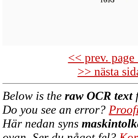
<< prev. page 
>> nästa si
Below is the
raw OCR text
f
Do you see an error?
Proof
Här nedan syns
maskintolk
ovan. Ser du något fel?
Kor