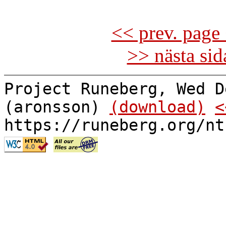
<< prev. page 
>> nästa si
Project Runeberg, Wed D
(aronsson)
(download)
<
https://runeberg.org/nt