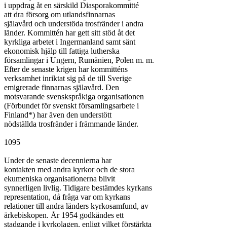
i uppdrag åt en särskild Diasporakommitté

att dra försorg om utlandsfinnarnas

själavård och understöda trosfränder i andra

länder. Kommittén har gett sitt stöd åt det

kyrkliga arbetet i Ingermanland samt sänt

ekonomisk hjälp till fattiga lutherska

församlingar i Ungern, Rumänien, Polen m. m.

Efter de senaste krigen har kommitténs

verksamhet inriktat sig på de till Sverige

emigrerade finnarnas själavård. Den

motsvarande svenskspråkiga organisationen

(Förbundet för svenskt församlingsarbete i

Finland*) har även den understött

nödställda trosfränder i främmande länder.

1095

Under de senaste decennierna har

kontakten med andra kyrkor och de stora

ekumeniska organisationerna blivit

synnerligen livlig. Tidigare bestämdes kyrkans

representation, då fråga var om kyrkans

relationer till andra länders kyrkosamfund, av

ärkebiskopen. År 1954 godkändes ett

stadgande i kyrkolagen, enligt vilket förstärkta
