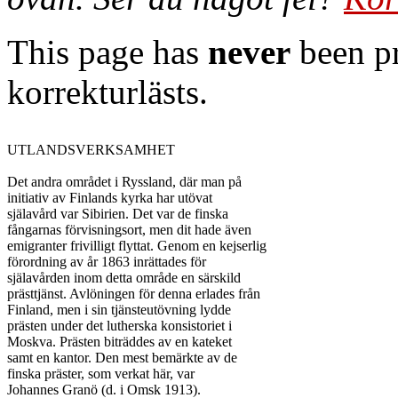
This page has
never
been pr
korrekturlästs.
UTLANDSVERKSAMHET

Det andra området i Ryssland, där man på

initiativ av Finlands kyrka har utövat

själavård var Sibirien. Det var de finska

fångarnas förvisningsort, men dit hade även

emigranter frivilligt flyttat. Genom en kejserlig

förordning av år 1863 inrättades för

själavården inom detta område en särskild

prästtjänst. Avlöningen för denna erlades från

Finland, men i sin tjänsteutövning lydde

prästen under det lutherska konsistoriet i

Moskva. Prästen biträddes av en kateket

samt en kantor. Den mest bemärkte av de

finska präster, som verkat här, var

Johannes Granö (d. i Omsk 1913).
