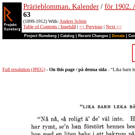
Prärieblomman. Kalender
/
för 1902.
63
(1899-1912) With:
Anders Schön
Table of Contents / Innehåll
|
<< Previous
|
Next >>
Project Runeberg
|
Catalog
|
Recent Changes
|
Donate
|
Co
Full resolution (JPEG)
-
On this page / på denna sida
- “Lika barn le