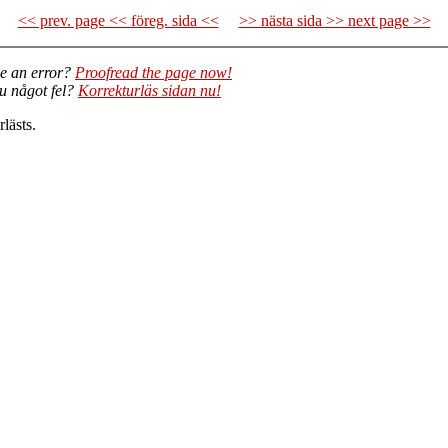
<< prev. page << föreg. sida <<
>> nästa sida >> next page >>
e an error?
Proofread the page now!
du något fel?
Korrekturläs sidan nu!
lästs.