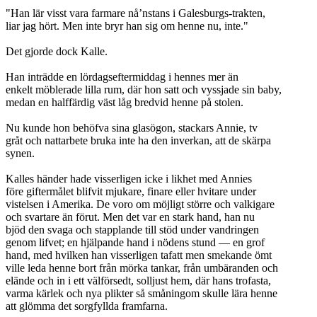
"Han lär visst vara farmare nå’nstans i Galesburgs-trakten,
liar jag hört. Men inte bryr han sig om henne nu, inte."
Det gjorde dock Kalle.
Han inträdde en lördagseftermiddag i hennes mer än
enkelt möblerade lilla rum, där hon satt och vyssjade sin baby,
medan en halffärdig väst låg bredvid henne på stolen.
Nu kunde hon behöfva sina glasögon, stackars Annie, tv
gråt och nattarbete bruka inte ha den inverkan, att de skärpa
synen.
Kalles händer hade visserligen icke i likhet med Annies
före giftermålet blifvit mjukare, finare eller hvitare under
vistelsen i Amerika. De voro om möjligt större och valkigare
och svartare än förut. Men det var en stark hand, han nu
bjöd den svaga och stapplande till stöd under vandringen
genom lifvet; en hjälpande hand i nödens stund — en grof
hand, med hvilken han visserligen tafatt men smekande ömt
ville leda henne bort från mörka tankar, från umbäranden och
elände och in i ett välförsedt, solljust hem, där hans trofasta,
varma kärlek och nya plikter så småningom skulle lära henne
att glömma det sorgfyllda framfarna.