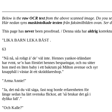
Below is the
raw OCR text
from the above scanned image. Do you se
Här nedan syns
maskintolkade texten
från faksimilbilden ovan. Ser 
This page has
never
been proofread. / Denna sida har
aldrig
korrektur
"LIKA BARN LEKA BÄST .
63
"Nå nå, så roligt ä’ de’ väl inte. Hennes yankee-irländare
har rvmt, se’n han förstört hennes besparingar, och nu sitter
hon med en liten baby i ett bakrum på Milton avenue och syr
knapphål i västar åt ett skräddareshop."
"Arma Annie!"
"Ja, det må du väl säga, fast nog borde erfarenheten för
länge sedan ha lärt svenska flickor, att ’så brukar det gå i
dylika fall’."
"Och Kalle?"