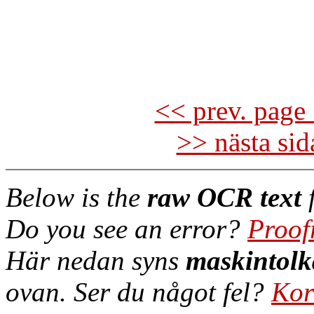
<< prev. page 
>> nästa si
Below is the
raw OCR text
f
Do you see an error?
Proof
Här nedan syns
maskintolk
ovan. Ser du något fel?
Kor