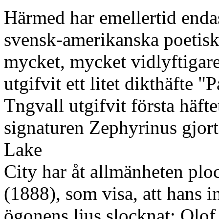
Härmed har emellertid endas
svensk-amerikanska poetiska
mycket, mycket vidlyftigar
utgifvit ett litet dikthäfte 
Tngvall utgifvit första häftet
signaturen Zephyrinus gjort;
Lake
City har åt allmänheten pl
(1888), som visa, att hans i
ögonens ljus slocknat; Olof