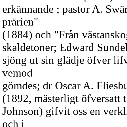
erkännande ; pastor A. Swä
prärien"
(1884) och "Från västansko
skaldetoner; Edward Sundel
sjöng ut sin glädje öfver lifv
vemod
gömdes; dr Oscar A. Fliesb
(1892, mästerligt öfversatt 
Johnson) gifvit oss en verk
och i