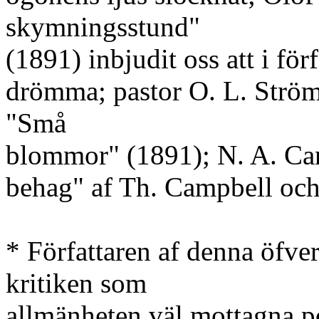
skymningsstund"
(1891) inbjudit oss att i för
drömma; pastor O. L. Strömb
"Små
blommor" (1891); N. A. Car
behag" af Th. Campbell och 
* Författaren af denna öfve
kritiken som
allmänheten väl mottagna po