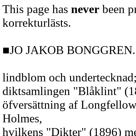
This page has
never
been pr
korrekturlästs.
■JO JAKOB BONGGREN.
lindblom och undertecknad; 
diktsamlingen "Blåklint" (
öfversättning af Longfello
Holmes,
hvilkens "Dikter" (1896) med