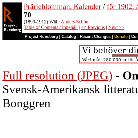
Prärieblomman. Kalender
/
för 1902.
70
(1899-1912) With:
Anders Schön
Table of Contents / Innehåll
|
<< Previous
|
Next >>
Project Runeberg
|
Catalog
|
Recent Changes
|
Donate
|
Co
Full resolution (JPEG)
-
On
Svensk-Amerikansk litteratu
Bonggren