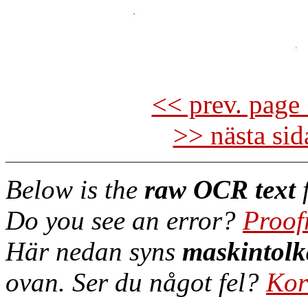
<< prev. page 
>> nästa si
Below is the
raw OCR text
f
Do you see an error?
Proof
Här nedan syns
maskintolk
ovan. Ser du något fel?
Kor