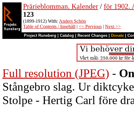
Prärieblomman. Kalender
/
för 1902.
123
(1899-1912) With:
Anders Schön
Table of Contents / Innehåll
|
<< Previous
|
Next >>
Project Runeberg
|
Catalog
|
Recent Changes
|
Donate
|
Co
Full resolution (JPEG)
-
On
Stångebro slag. Ur diktcy
Stolpe - Hertig Carl före d