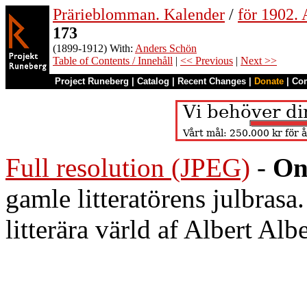
Prärieblomman. Kalender
/
för 1902.
173
(1899-1912) With:
Anders Schön
Table of Contents / Innehåll
|
<< Previous
|
Next >>
Project Runeberg
|
Catalog
|
Recent Changes
|
Donate
|
Co
Full resolution (JPEG)
-
On
gamle litteratörens julbrasa
litterära värld af Albert Alb