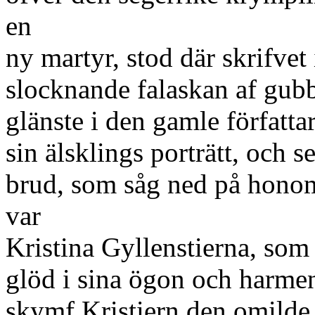
en
ny martyr, stod där skrifvet 
slocknande falaskan af gubb
glänste i den gamle författa
sin älsklings porträtt, och s
brud, som såg ned på honom
var
Kristina Gyllenstierna, som
glöd i sina ögon och harmen
skymf Kristiern den omilde