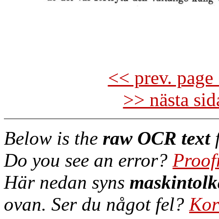
<< prev. page 
>> nästa si
Below is the
raw OCR text
f
Do you see an error?
Proof
Här nedan syns
maskintolk
ovan. Ser du något fel?
Kor