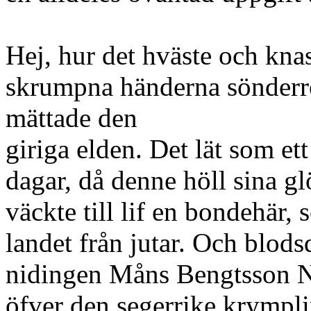
Hej, hur det hväste och knas
skrumpna händerna sönderr
mättade den
giriga elden. Det lät som et
dagar, då denne höll sina gl
väckte till lif en bondehär
landet från jutar. Och blod
nidingen Måns Bengtsson N
öfver den segerrike krympli