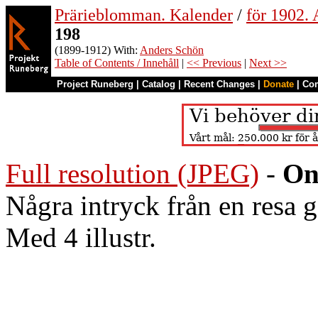
Prärieblomman. Kalender
/
för 1902.
198
(1899-1912) With:
Anders Schön
Table of Contents / Innehåll
|
<< Previous
|
Next >>
Project Runeberg
|
Catalog
|
Recent Changes
|
Donate
|
Co
Full resolution (JPEG)
-
On
Några intryck från en resa 
Med 4 illustr.