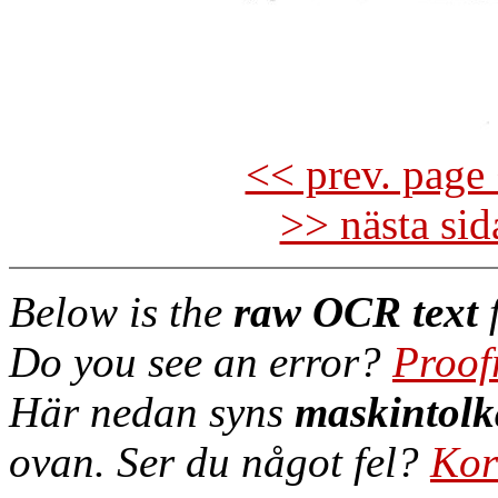
<< prev. page 
>> nästa si
Below is the
raw OCR text
f
Do you see an error?
Proof
Här nedan syns
maskintolk
ovan. Ser du något fel?
Kor