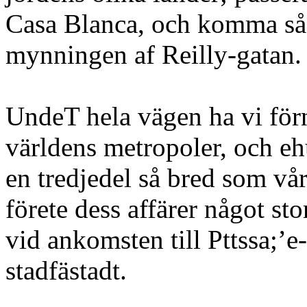
Casa Blanca, och komma så t
mynningen af Reilly-gatan.
UndeT hela vägen ha vi förn
världens metropoler, och ehu
en tredjedel så bred som vå
förete dess affärer något st
vid ankomsten till Pttssa;’e
stadfästadt.