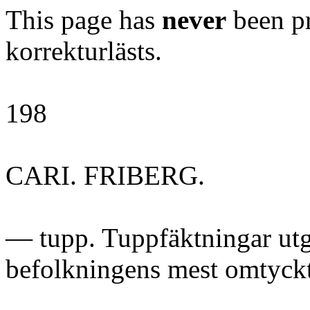
This page has
never
been pr
korrekturlästs.
198
CARI. FRIBERG.
— tupp. Tuppfäktningar utgö
befolkningens mest omtyckt