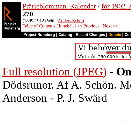
Prärieblomman. Kalender
/
för 1902.
270
(1899-1912) With:
Anders Schön
Table of Contents / Innehåll
|
<< Previous
|
Next >>
Project Runeberg
|
Catalog
|
Recent Changes
|
Donate
|
Co
Full resolution (JPEG)
-
On
Dödsrunor. Af A. Schön. Me
Anderson - P. J. Swärd