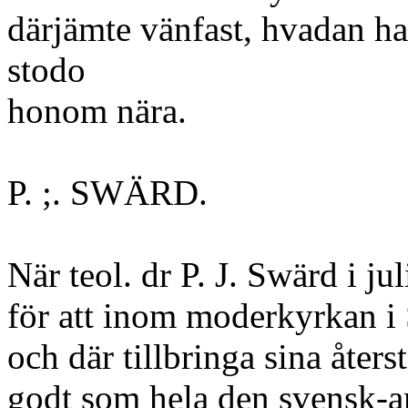
därjämte vänfast, hvadan h
stodo
honom nära.
P. ;. SWÄRD.
När teol. dr P. J. Swärd i j
för att inom moderkyrkan i 
och där tillbringa sina åters
godt som hela den svensk-a