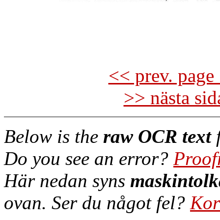
<< prev. page 
>> nästa si
Below is the
raw OCR text
f
Do you see an error?
Proof
Här nedan syns
maskintolk
ovan. Ser du något fel?
Kor