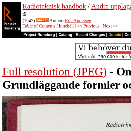
Radioteknisk handbok
/
Andra upplag
4
(1947)
Author:
Eric Andersén
Table of Contents / Innehåll
|
<< Previous
|
Next >>
Project Runeberg
|
Catalog
|
Recent Changes
|
Donate
|
Co
Full resolution (JPEG)
-
On
Grundläggande formler oc