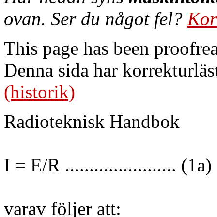
ovan. Ser du något fel?
Kor
This page has been proofre
Denna sida har korrekturläs
(historik)
Radioteknisk Handbok
I = E/R ....................... (1a)
varav följer att: