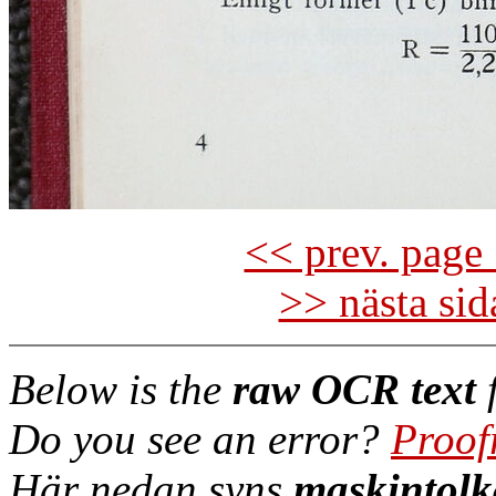
<< prev. page 
>> nästa si
Below is the
raw OCR text
f
Do you see an error?
Proof
Här nedan syns
maskintolk