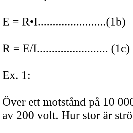
E = R•I.......................(1b)
R = E/I........................ (1c)
Ex. 1:
Över ett motstånd på 10 00
av 200 volt. Hur stor är s