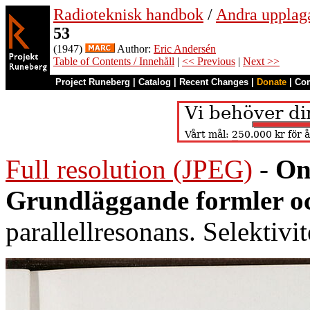
Radioteknisk handbok
/
Andra upplag
53
(1947)
Author:
Eric Andersén
Table of Contents / Innehåll
|
<< Previous
|
Next >>
Project Runeberg
|
Catalog
|
Recent Changes
|
Donate
|
Co
Full resolution (JPEG)
-
On
Grundläggande formler oc
parallellresonans. Selektivit