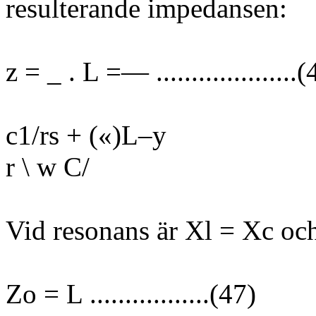
resulterande impedansen:
z = _ . L =— ....................
c1/rs + («)L–y
r \ w C/
Vid resonans är Xl = Xc och 
Zo = L .................(47)