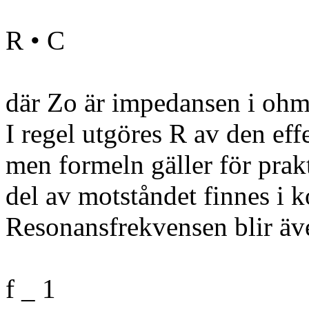
R • C
där Zo är impedansen i ohm
I regel utgöres R av den eff
men formeln gäller för pra
del av motståndet finnes i 
Resonansfrekvensen blir även
f _ 1