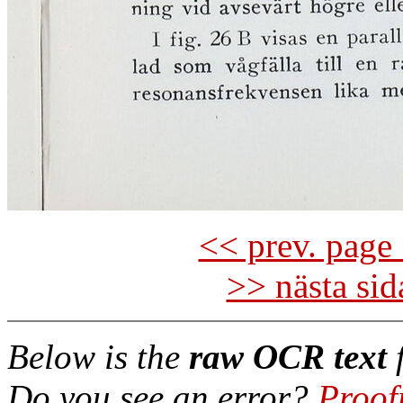
<< prev. page 
>> nästa si
Below is the
raw OCR text
f
Do you see an error?
Proof