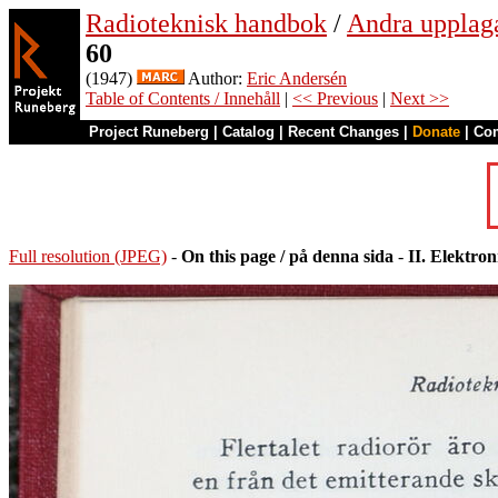
Radioteknisk handbok
/
Andra upplag
60
(1947)
Author:
Eric Andersén
Table of Contents / Innehåll
|
<< Previous
|
Next >>
Project Runeberg
|
Catalog
|
Recent Changes
|
Donate
|
Co
Full resolution (JPEG)
-
On this page / på denna sida
-
II. Elektro