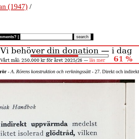
an (1947)
/
mments?
|
nrör
-
A. Rörens konstruktion och verkningssätt
- 27. Direkt och indirek