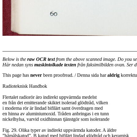
Below is the
raw OCR text
from the above scanned image. Do you se
Här nedan syns
maskintolkade texten
från faksimilbilden ovan. Ser 
This page has
never
been proofread. / Denna sida har
aldrig
korrektur
Radioteknisk Handbok
Flertalet radiorör äro indirekt uppvärmda medelst
en från det emitterande skiktet isolerad glödtråd, vilken
i moderna rör är lindad bifilärt samt överdragen med
en hinna av aluminiumoxid. Tråden anbringas i en tunn
nickelhylsa, varvid oxidhinnan tjänstgör som isolerande
Fig. 29. Olika typer av indirekt uppvärmda katoder. A äldre
”håmålskatod”, B katod med bifilärt lindad glödtråd och keramisk