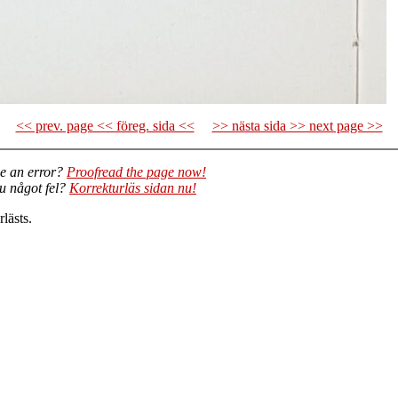
<< prev. page << föreg. sida <<
>> nästa sida >> next page >>
e an error?
Proofread the page now!
du något fel?
Korrekturläs sidan nu!
lästs.