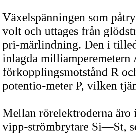
Växelspänningen som påtryc
volt och uttages från glöds
pri-märlindning. Den i tille
inlagda milliamperemetern 
förkopplingsmotstånd R oc
potentio-meter P, vilken tj
Mellan rörelektroderna äro 
vipp-strömbrytare Si—St, 