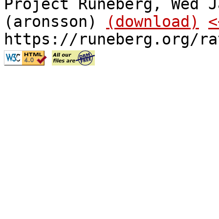
Project Runeberg, Wed J
(aronsson)
(download)
<
https://runeberg.org/ra