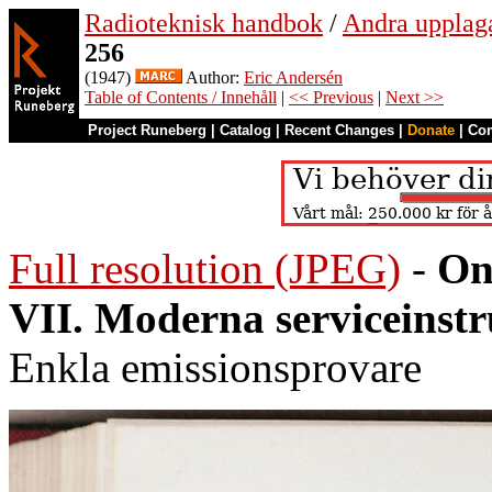
Radioteknisk handbok
/
Andra upplag
256
(1947)
Author:
Eric Andersén
Table of Contents / Innehåll
|
<< Previous
|
Next >>
Project Runeberg
|
Catalog
|
Recent Changes
|
Donate
|
Co
Full resolution (JPEG)
-
On
VII. Moderna serviceinst
Enkla emissionsprovare