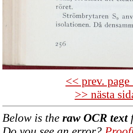
<< prev. page 
>> nästa si
Below is the
raw OCR text
f
Do you see an error?
Proof